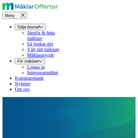
Meny
Sälja bostad
Jämför & hitta
mäklare
Så funkar det
Välj rätt mäklare
Mäklararvode
För mäklare
Logga in
Intresseanmälan
Kunskapsbank
Nyheter
Om oss