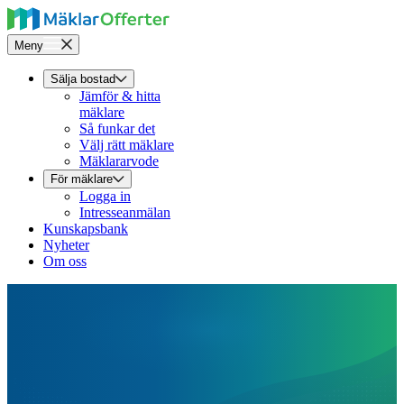
Meny
Sälja bostad
Jämför & hitta
mäklare
Så funkar det
Välj rätt mäklare
Mäklararvode
För mäklare
Logga in
Intresseanmälan
Kunskapsbank
Nyheter
Om oss