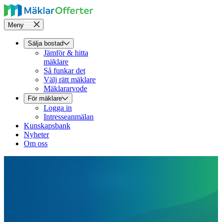
Meny
Sälja bostad
Jämför & hitta
mäklare
Så funkar det
Välj rätt mäklare
Mäklararvode
För mäklare
Logga in
Intresseanmälan
Kunskapsbank
Nyheter
Om oss