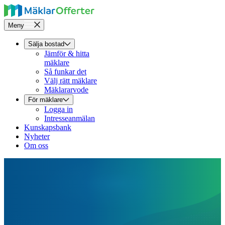
Meny
Sälja bostad
Jämför & hitta
mäklare
Så funkar det
Välj rätt mäklare
Mäklararvode
För mäklare
Logga in
Intresseanmälan
Kunskapsbank
Nyheter
Om oss