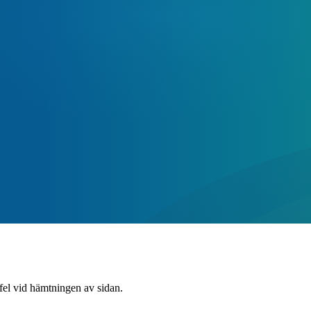
 fel vid hämtningen av sidan.