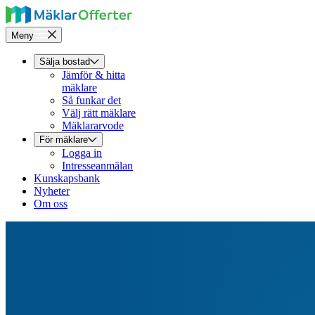
Meny
Sälja bostad
Jämför & hitta
mäklare
Så funkar det
Välj rätt mäklare
Mäklararvode
För mäklare
Logga in
Intresseanmälan
Kunskapsbank
Nyheter
Om oss