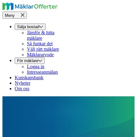
Meny
Sälja bostad
Jämför & hitta
mäklare
Så funkar det
Välj rätt mäklare
Mäklararvode
För mäklare
Logga in
Intresseanmälan
Kunskapsbank
Nyheter
Om oss