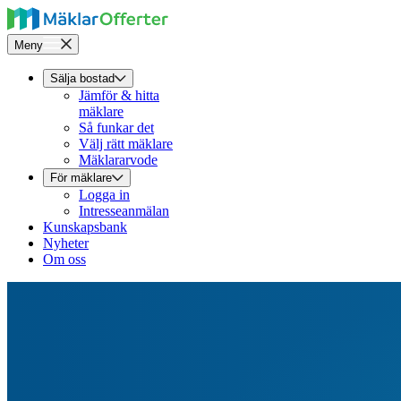
Meny
Sälja bostad
Jämför & hitta
mäklare
Så funkar det
Välj rätt mäklare
Mäklararvode
För mäklare
Logga in
Intresseanmälan
Kunskapsbank
Nyheter
Om oss