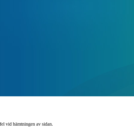
 fel vid hämtningen av sidan.