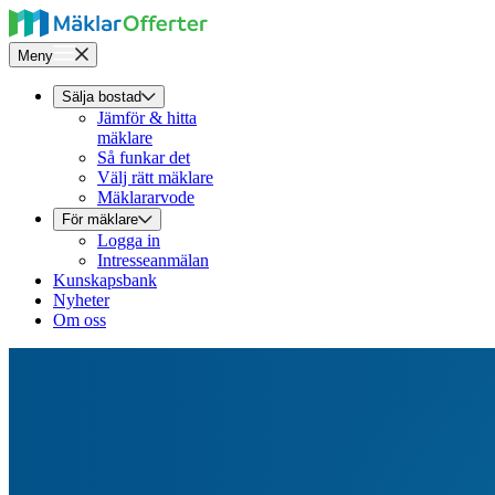
Meny
Sälja bostad
Jämför & hitta
mäklare
Så funkar det
Välj rätt mäklare
Mäklararvode
För mäklare
Logga in
Intresseanmälan
Kunskapsbank
Nyheter
Om oss