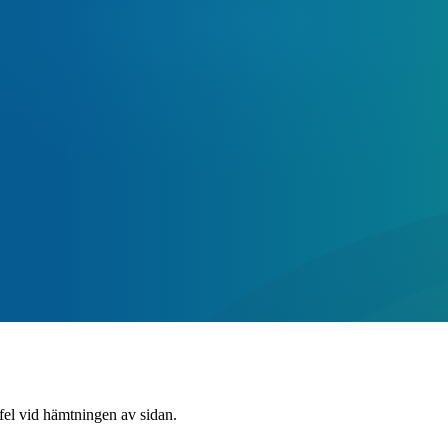
 fel vid hämtningen av sidan.