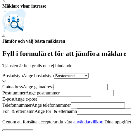
3
Mäklare visar intresse
4
Jämför och välj bästa mäklaren
Fyll i formuläret för att jämföra
mäklare
Tjänsten är helt gratis och ej bindande
Bostadstyp
Ange
bostadstyp
Gatuadress
Ange
gatuadress
Postnummer
Ange
postnummer
E-post
Ange
e-post
Telefonnummer
Ange
telefonnummer
För- & efternamn
Ange
för- & efternamn
Genom att fortsätta accepterar du våra
användarvillkor
.
Dina uppgifter