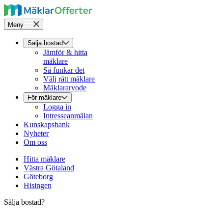
Meny
Sälja bostad
Jämför & hitta
mäklare
Så funkar det
Välj rätt mäklare
Mäklararvode
För mäklare
Logga in
Intresseanmälan
Kunskapsbank
Nyheter
Om oss
Hitta mäklare
Västra Götaland
Göteborg
Hisingen
Sälja bostad?