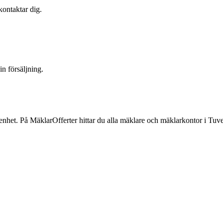
kontaktar dig.
n försäljning.
enhet. På MäklarOfferter hittar du alla mäklare och mäklarkontor
i
Tuv