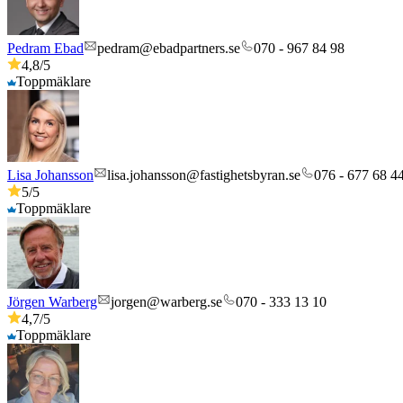
Pedram Ebad
pedram@ebadpartners.se
070 - 967 84 98
4,8
/5
Toppmäklare
Lisa Johansson
lisa.johansson@fastighetsbyran.se
076 - 677 68 4
5
/5
Toppmäklare
Jörgen Warberg
jorgen@warberg.se
070 - 333 13 10
4,7
/5
Toppmäklare