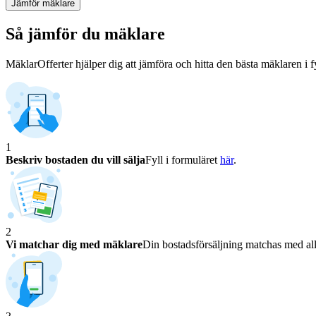
Jämför mäklare
Så jämför du mäklare
MäklarOfferter hjälper dig att jämföra och hitta den bästa mäklaren i f
1
Beskriv bostaden du vill sälja
Fyll i formuläret
här
.
2
Vi matchar dig med mäklare
Din bostadsförsäljning matchas med all