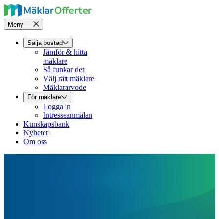
Meny
Sälja bostad
Jämför & hitta
mäklare
Så funkar det
Välj rätt mäklare
Mäklararvode
För mäklare
Logga in
Intresseanmälan
Kunskapsbank
Nyheter
Om oss