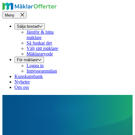
Meny
Sälja bostad
Jämför & hitta
mäklare
Så funkar det
Välj rätt mäklare
Mäklararvode
För mäklare
Logga in
Intresseanmälan
Kunskapsbank
Nyheter
Om oss