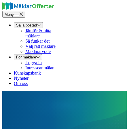
Meny
Sälja bostad
Jämför & hitta
mäklare
Så funkar det
Välj rätt mäklare
Mäklararvode
För mäklare
Logga in
Intresseanmälan
Kunskapsbank
Nyheter
Om oss