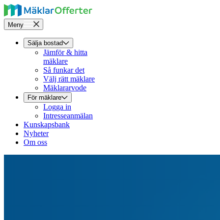
Meny
Sälja bostad
Jämför & hitta
mäklare
Så funkar det
Välj rätt mäklare
Mäklararvode
För mäklare
Logga in
Intresseanmälan
Kunskapsbank
Nyheter
Om oss