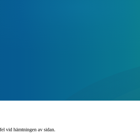
 fel vid hämtningen av sidan.