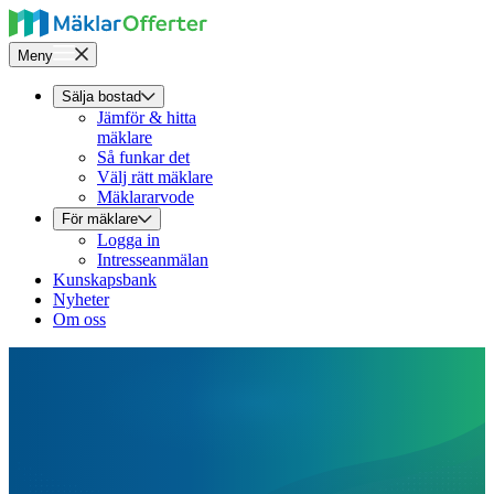
Meny
Sälja bostad
Jämför & hitta
mäklare
Så funkar det
Välj rätt mäklare
Mäklararvode
För mäklare
Logga in
Intresseanmälan
Kunskapsbank
Nyheter
Om oss