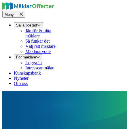
Meny
Sälja bostad
Jämför & hitta
mäklare
Så funkar det
Välj rätt mäklare
Mäklararvode
För mäklare
Logga in
Intresseanmälan
Kunskapsbank
Nyheter
Om oss