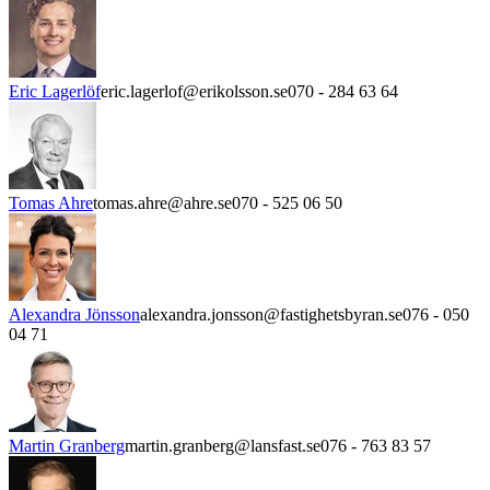
Eric Lagerlöf
eric.lagerlof@erikolsson.se
070 - 284 63 64
Tomas Ahre
tomas.ahre@ahre.se
070 - 525 06 50
Alexandra Jönsson
alexandra.jonsson@fastighetsbyran.se
076 - 050
04 71
Martin Granberg
martin.granberg@lansfast.se
076 - 763 83 57