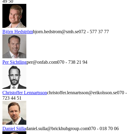
49 50
Björn Hedström
bjorn.hedstrom@smh.se
072 - 577 37 77
Per Sichtling
per@onfab.com
070 - 738 21 94
Christoffer Lennartsson
christoffer.lennartsson@erikolsson.se
070 -
723 44 51
Daniel Sülla
daniel.sulla@brickhubgroup.com
070 - 018 70 06