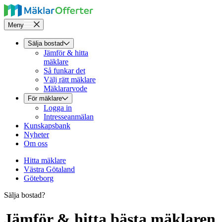
Meny
Sälja bostad
Jämför & hitta
mäklare
Så funkar det
Välj rätt mäklare
Mäklararvode
För mäklare
Logga in
Intresseanmälan
Kunskapsbank
Nyheter
Om oss
Hitta mäklare
Västra Götaland
Göteborg
Sälja bostad?
Jämför & hitta bästa mäklaren