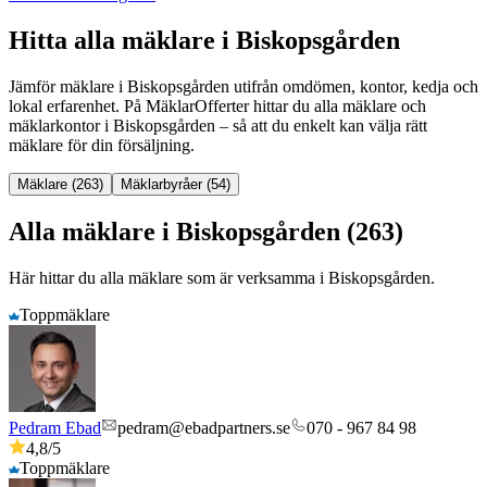
Hitta alla mäklare i Biskopsgården
Jämför mäklare
i
Biskopsgården
utifrån omdömen, kontor, kedja och
lokal erfarenhet. På MäklarOfferter hittar du alla mäklare och
mäklarkontor
i
Biskopsgården
– så att du enkelt kan välja rätt
mäklare för din försäljning.
Mäklare (263)
Mäklarbyråer (54)
Alla mäklare i Biskopsgården (263)
Här hittar du alla mäklare som är verksamma
i
Biskopsgården
.
Toppmäklare
Pedram Ebad
pedram@ebadpartners.se
070 - 967 84 98
4,8
/5
Toppmäklare