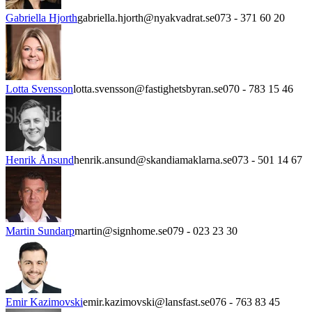
Gabriella Hjorth
gabriella.hjorth@nyakvadrat.se
073 - 371 60 20
Lotta Svensson
lotta.svensson@fastighetsbyran.se
070 - 783 15 46
Henrik Ånsund
henrik.ansund@skandiamaklarna.se
073 - 501 14 67
Martin Sundarp
martin@signhome.se
079 - 023 23 30
Emir Kazimovski
emir.kazimovski@lansfast.se
076 - 763 83 45