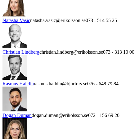
Natasha Vasic
natasha.vasic@erikolsson.se
073 - 514 55 25
Christian Lindberg
christian.lindberg@erikolsson.se
073 - 313 10 00
Rasmus Halldin
rasmus.halldin@bjurfors.se
076 - 648 79 84
Dogan Duman
dogan.duman@erikolsson.se
072 - 156 69 20