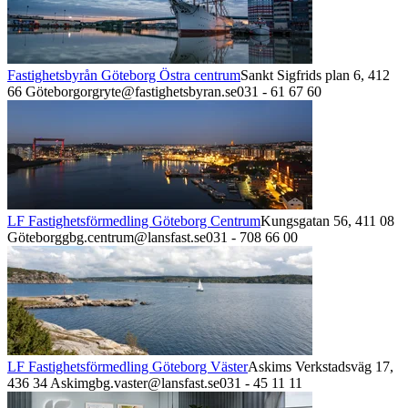
Fastighetsbyrån Göteborg Östra centrum
Sankt Sigfrids plan 6,
412
66
Göteborg
orgryte@fastighetsbyran.se
031 - 61 67 60
LF Fastighetsförmedling Göteborg Centrum
Kungsgatan 56,
411 08
Göteborg
gbg.centrum@lansfast.se
031 - 708 66 00
LF Fastighetsförmedling Göteborg Väster
Askims Verkstadsväg 17,
436 34
Askim
gbg.vaster@lansfast.se
031 - 45 11 11