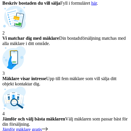
Beskriv bostaden du vill sälja
Fyll i formuläret
här
.
2
Vi matchar dig med mäklare
Din bostadsförsäljning matchas med
alla mäklare i ditt område.
3
Mäklare visar intresse
Upp till fem mäklare som vill sälja ditt
objekt kontaktar dig.
4
Jämför och välj bästa mäklaren
Välj mäklaren som passar bäst för
din försäljning.
Jämför mäklare gratis