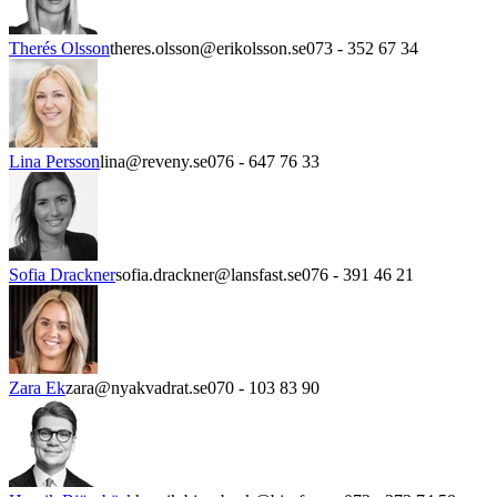
Therés Olsson
theres.olsson@erikolsson.se
073 - 352 67 34
Lina Persson
lina@reveny.se
076 - 647 76 33
Sofia Drackner
sofia.drackner@lansfast.se
076 - 391 46 21
Zara Ek
zara@nyakvadrat.se
070 - 103 83 90