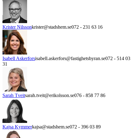
Krister Nilsson
krister@stadshem.se
072 - 231 63 16
Isabell Askerfors
isabell.askerfors@fastighetsbyran.se
072 - 514 03
31
Sarah Tveit
sarah.tveit@erikolsson.se
076 - 858 77 86
Kajsa Kymmer
kajsa@stadshem.se
072 - 396 03 89