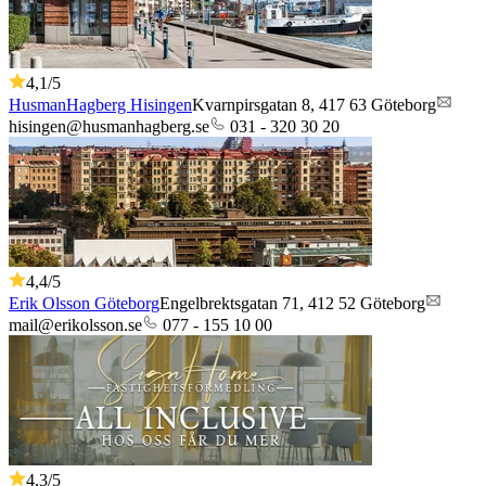
4,1
/5
HusmanHagberg Hisingen
Kvarnpirsgatan 8,
417 63
Göteborg
hisingen@husmanhagberg.se
031 - 320 30 20
4,4
/5
Erik Olsson Göteborg
Engelbrektsgatan 71,
412 52
Göteborg
mail@erikolsson.se
077 - 155 10 00
4,3
/5