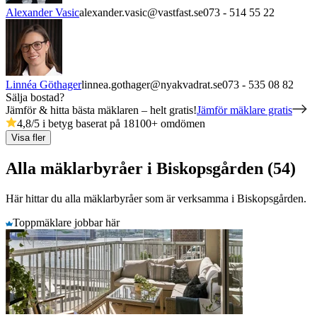
Alexander Vasic
alexander.vasic@vastfast.se
073 - 514 55 22
Linnéa Göthager
linnea.gothager@nyakvadrat.se
073 - 535 08 82
Sälja bostad?
Jämför & hitta bästa mäklaren – helt gratis!
Jämför mäklare gratis
4,8
/5 i betyg baserat på
18100
+
omdömen
Visa fler
Alla mäklarbyråer i Biskopsgården (54)
Här hittar du alla mäklarbyråer som är verksamma
i
Biskopsgården
.
Toppmäklare jobbar här