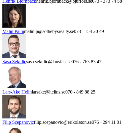
Henrik Björnbäck
henrik.bjornback@bjurfors.se
073 - 373 74 58
Malin Palm
malin.p@sothebysrealty.se
073 - 154 20 49
Sasa Sekulic
sasa.sekulic@lansfast.se
076 - 763 83 47
Lars-Åke Helin
larsake@helins.se
070 - 849 88 25
Filip Scepanovic
filip.scepanovic@erikolsson.se
076 - 294 11 01