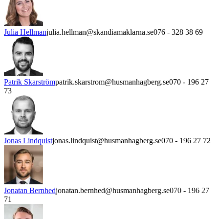
Julia Hellman
julia.hellman@skandiamaklarna.se
076 - 328 38 69
Patrik Skarström
patrik.skarstrom@husmanhagberg.se
070 - 196 27
73
Jonas Lindquist
jonas.lindquist@husmanhagberg.se
070 - 196 27 72
Jonatan Bernhed
jonatan.bernhed@husmanhagberg.se
070 - 196 27
71