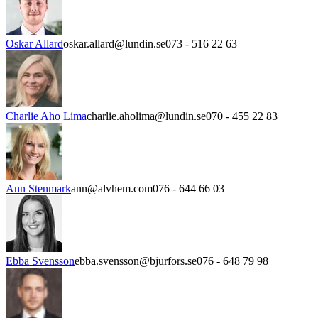
Oskar Allard
oskar.allard@lundin.se
073 - 516 22 63
Charlie Aho Lima
charlie.aholima@lundin.se
070 - 455 22 83
Ann Stenmark
ann@alvhem.com
076 - 644 66 03
Ebba Svensson
ebba.svensson@bjurfors.se
076 - 648 79 98