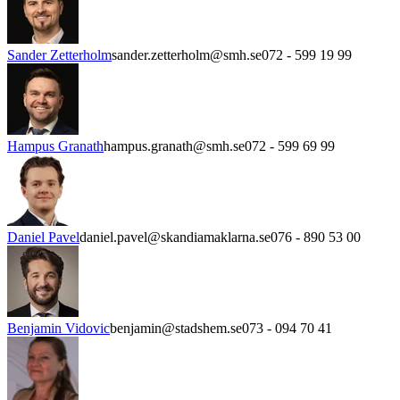
Sander Zetterholm
sander.zetterholm@smh.se
072 - 599 19 99
Hampus Granath
hampus.granath@smh.se
072 - 599 69 99
Daniel Pavel
daniel.pavel@skandiamaklarna.se
076 - 890 53 00
Benjamin Vidovic
benjamin@stadshem.se
073 - 094 70 41