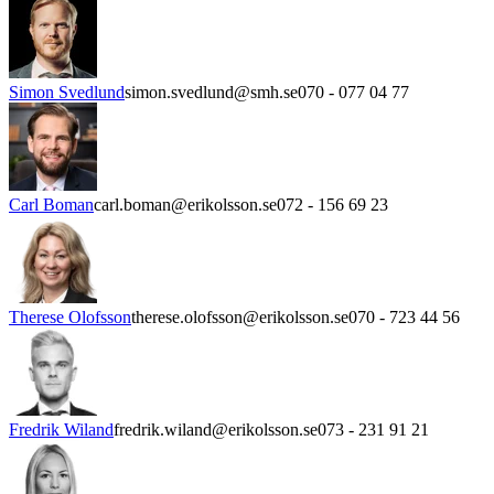
Simon Svedlund
simon.svedlund@smh.se
070 - 077 04 77
Carl Boman
carl.boman@erikolsson.se
072 - 156 69 23
Therese Olofsson
therese.olofsson@erikolsson.se
070 - 723 44 56
Fredrik Wiland
fredrik.wiland@erikolsson.se
073 - 231 91 21