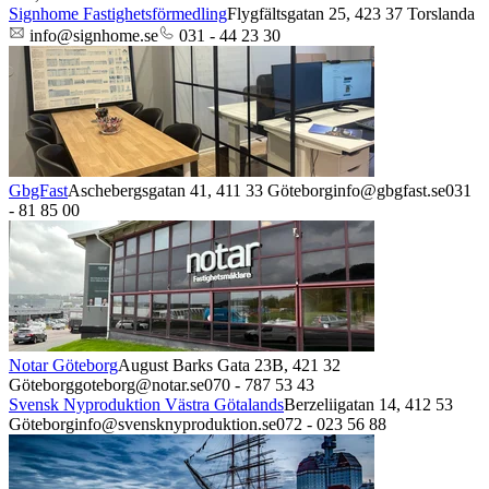
Signhome Fastighetsförmedling
Flygfältsgatan 25,
423 37
Torslanda
info@signhome.se
031 - 44 23 30
GbgFast
Aschebergsgatan 41,
411 33
Göteborg
info@gbgfast.se
031
- 81 85 00
Notar Göteborg
August Barks Gata 23B,
421 32
Göteborg
goteborg@notar.se
070 - 787 53 43
Svensk Nyproduktion Västra Götalands
Berzeliigatan 14,
412 53
Göteborg
info@svensknyproduktion.se
072 - 023 56 88