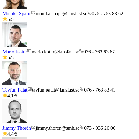
Monika Spajic
monika.spajic@lansfast.se
076 - 763 83 62
5
/5
Mario Kotur
mario.kotur@lansfast.se
076 - 763 83 67
5
/5
Tayfun Patat
tayfun.patat@lansfast.se
076 - 763 83 41
4,1
/5
Jimmy Thorén
jimmy.thoren@smh.se
073 - 036 26 06
4,4
/5