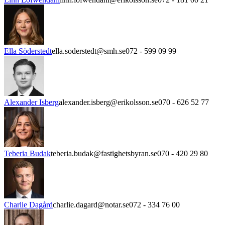
Ella Söderstedt
ella.soderstedt@smh.se
072 - 599 09 99
Alexander Isberg
alexander.isberg@erikolsson.se
070 - 626 52 77
Teberia Budak
teberia.budak@fastighetsbyran.se
070 - 420 29 80
Charlie Dagård
charlie.dagard@notar.se
072 - 334 76 00