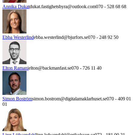
Annika Dukat
dukat.fastighetsbyra@outlook.com
070 - 528 68 68
Ebba Westerlind
ebba.westerlind@bjurfors.se
070 - 248 92 50
Elton Ramani
elton@backmanfast.se
070 - 726 11 40
Simon Boström
simon.bostrom@digitalamaklarhuset.se
070 - 409 01
01
Linn Löfwendahl
linn.lofwendahl@erikolsson.se
072 - 181 00 21