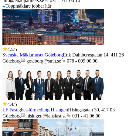
info@ebadpartners.se
031 - 711 00 10
Toppmäklare jobbar här
4,5
/5
Svenska Mäklarhuset Göteborg
Erik Dahlbergsgatan 14,
411 26
Göteborg
goteborg@smh.se
076 - 009 00 00
4,4
/5
LF Fastighetsförmedling Hisingen
Hisingsgatan 30,
417 03
Göteborg
hisingen@lansfast.se
031 - 41 06 00