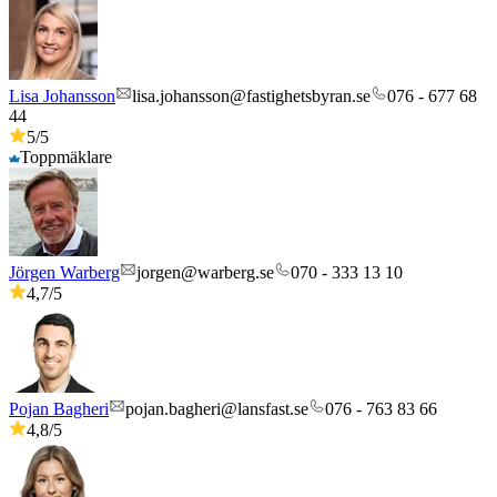
Lisa Johansson
lisa.johansson@fastighetsbyran.se
076 - 677 68
44
5
/5
Toppmäklare
Jörgen Warberg
jorgen@warberg.se
070 - 333 13 10
4,7
/5
Pojan Bagheri
pojan.bagheri@lansfast.se
076 - 763 83 66
4,8
/5