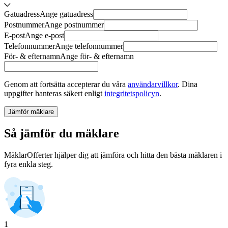
Gatuadress
Ange
gatuadress
Postnummer
Ange
postnummer
E-post
Ange
e-post
Telefonnummer
Ange
telefonnummer
För- & efternamn
Ange
för- & efternamn
Genom att fortsätta accepterar du våra
användarvillkor
.
Dina
uppgifter hanteras säkert enligt
integritetspolicyn
.
Jämför mäklare
Så jämför du mäklare
MäklarOfferter hjälper dig att jämföra och hitta den bästa mäklaren i
fyra enkla steg.
1