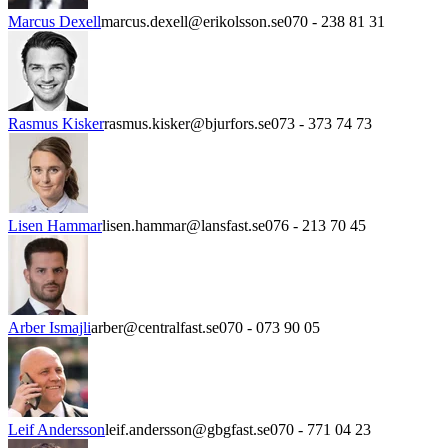
Marcus Dexell
marcus.dexell@erikolsson.se
070 - 238 81 31
Rasmus Kisker
rasmus.kisker@bjurfors.se
073 - 373 74 73
Lisen Hammar
lisen.hammar@lansfast.se
076 - 213 70 45
Arber Ismajli
arber@centralfast.se
070 - 073 90 05
Leif Andersson
leif.andersson@gbgfast.se
070 - 771 04 23