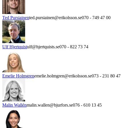
Ted Pursiainen
ted.pursiainen@erikolsson.se
070 - 749 47 00
Ulf Hjertquist
ulf@hjertquists.se
070 - 822 73 74
Emelie Holmgren
emelie.holmgren@erikolsson.se
073 - 231 80 47
Malin Wallén
malin.wallen@bjurfors.se
076 - 610 13 45