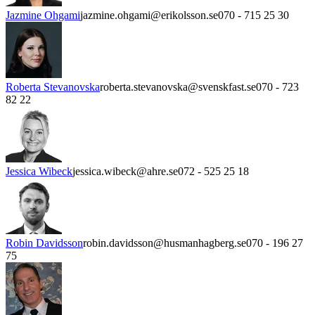
Jazmine Ohgami
jazmine.ohgami@erikolsson.se
070 - 715 25 30
Roberta Stevanovska
roberta.stevanovska@svenskfast.se
070 - 723
82 22
Jessica Wibeck
jessica.wibeck@ahre.se
072 - 525 25 18
Robin Davidsson
robin.davidsson@husmanhagberg.se
070 - 196 27
75