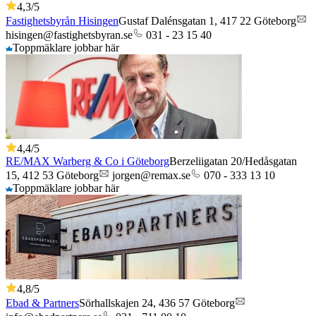
4,3
/5
Fastighetsbyrån Hisingen
Gustaf Dalénsgatan 1,
417 22
Göteborg
hisingen@fastighetsbyran.se
031 - 23 15 40
Toppmäklare jobbar här
4,4
/5
RE/MAX Warberg & Co i Göteborg
Berzeliigatan 20/Hedåsgatan
15,
412 53
Göteborg
jorgen@remax.se
070 - 333 13 10
Toppmäklare jobbar här
4,8
/5
Ebad & Partners
Sörhallskajen 24,
436 57
Göteborg