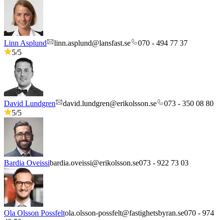
Linn Asplund
linn.asplund@lansfast.se
070 - 494 77 37
5
/5
David Lundgren
david.lundgren@erikolsson.se
073 - 350 08 80
5
/5
Bardia Oveissi
bardia.oveissi@erikolsson.se
073 - 922 73 03
Ola Olsson Possfelt
ola.olsson-possfelt@fastighetsbyran.se
070 - 974