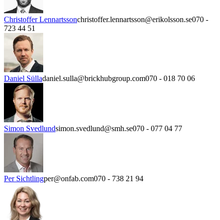
Christoffer Lennartsson
christoffer.lennartsson@erikolsson.se
070 -
723 44 51
Daniel Sülla
daniel.sulla@brickhubgroup.com
070 - 018 70 06
Simon Svedlund
simon.svedlund@smh.se
070 - 077 04 77
Per Sichtling
per@onfab.com
070 - 738 21 94