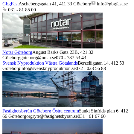
GbgFast
Aschebergsgatan 41,
411 33
Göteborg
info@gbgfast.se
031 - 81 85 00
Notar Göteborg
August Barks Gata 23B,
421 32
Göteborg
goteborg@notar.se
070 - 787 53 43
Svensk Nyproduktion Västra Götalands
Berzeliigatan 14,
412 53
Göteborg
info@svensknyproduktion.se
072 - 023 56 88
Fastighetsbyrån Göteborg Östra centrum
Sankt Sigfrids plan 6,
412
66
Göteborg
orgryte@fastighetsbyran.se
031 - 61 67 60