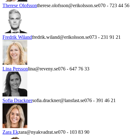
Therese Olofsson
therese.olofsson@erikolsson.se
070 - 723 44 56
Fredrik Wiland
fredrik.wiland@erikolsson.se
073 - 231 91 21
Lina Persson
lina@reveny.se
076 - 647 76 33
Sofia Drackner
sofia.drackner@lansfast.se
076 - 391 46 21
Zara Ek
zara@nyakvadrat.se
070 - 103 83 90