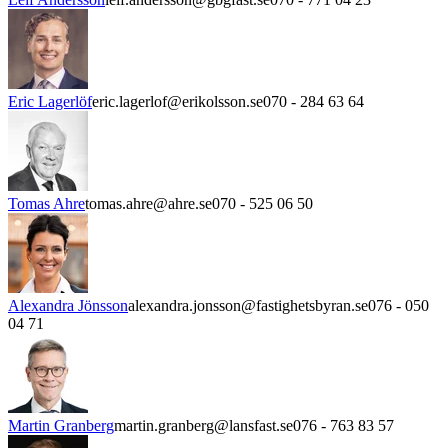
Eric Lagerlöf
eric.lagerlof@erikolsson.se
070 - 284 63 64
Tomas Ahre
tomas.ahre@ahre.se
070 - 525 06 50
Alexandra Jönsson
alexandra.jonsson@fastighetsbyran.se
076 - 050
04 71
Martin Granberg
martin.granberg@lansfast.se
076 - 763 83 57