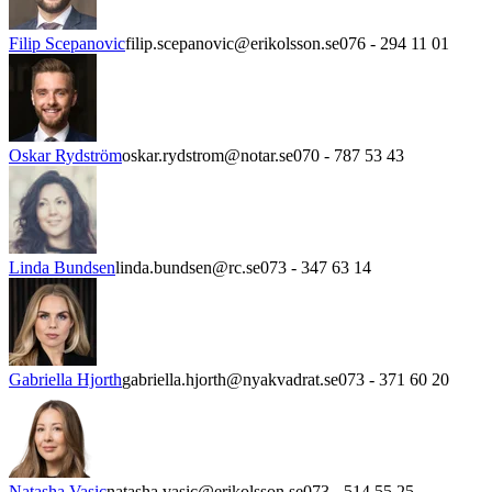
Filip Scepanovic
filip.scepanovic@erikolsson.se
076 - 294 11 01
Oskar Rydström
oskar.rydstrom@notar.se
070 - 787 53 43
Linda Bundsen
linda.bundsen@rc.se
073 - 347 63 14
Gabriella Hjorth
gabriella.hjorth@nyakvadrat.se
073 - 371 60 20
Natasha Vasic
natasha.vasic@erikolsson.se
073 - 514 55 25