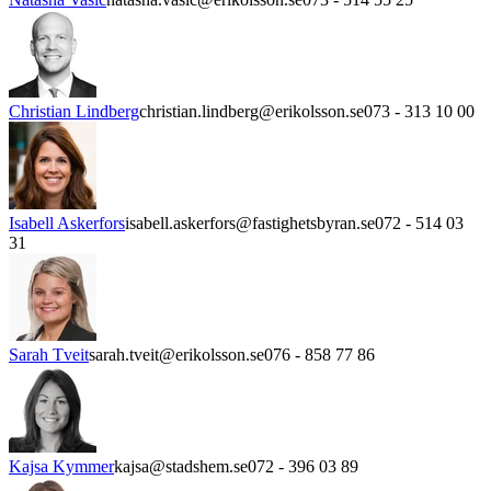
Christian Lindberg
christian.lindberg@erikolsson.se
073 - 313 10 00
Isabell Askerfors
isabell.askerfors@fastighetsbyran.se
072 - 514 03
31
Sarah Tveit
sarah.tveit@erikolsson.se
076 - 858 77 86
Kajsa Kymmer
kajsa@stadshem.se
072 - 396 03 89