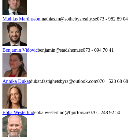
Mathias Martinsson
mathias.m@sothebysrealty.se
073 - 982 89 04
Benjamin Vidovic
benjamin@stadshem.se
073 - 094 70 41
Annika Dukat
dukat.fastighetsbyra@outlook.com
070 - 528 68 68
Ebba Westerlind
ebba.westerlind@bjurfors.se
070 - 248 92 50