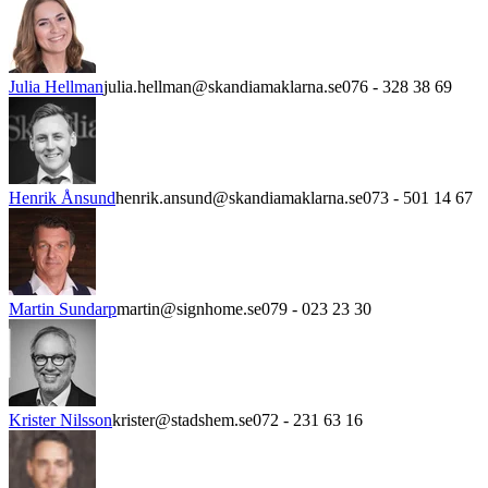
Julia Hellman
julia.hellman@skandiamaklarna.se
076 - 328 38 69
Henrik Ånsund
henrik.ansund@skandiamaklarna.se
073 - 501 14 67
Martin Sundarp
martin@signhome.se
079 - 023 23 30
Krister Nilsson
krister@stadshem.se
072 - 231 63 16