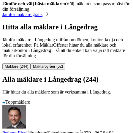
Jämför och välj bästa mäklaren
Välj mäklaren som passar bäst för
din försäljning.
Jämför mäklare gratis
Hitta alla mäklare i Långedrag
Jämför mäklare
i
Långedrag
utifrån omdömen, kontor, kedja och
lokal erfarenhet. På MäklarOfferter hittar du alla mäklare och
mäklarkontor
i
Långedrag
– så att du enkelt kan välja rätt mäklare
för din försäljning.
Mäklare (244)
Mäklarbyråer (52)
Alla mäklare i Långedrag (244)
Här hittar du alla mäklare som är verksamma
i
Långedrag
.
Toppmäklare
Pedram Ebad
pedram@ebadpartners.se
070 - 967 84 98