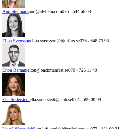
Ann Stenmark
ann@alvhem.com
076 - 644 66 03
Ebba Svensson
ebba.svensson@bjurfors.se
076 - 648 79 98
Elton Ramani
elton@backmanfast.se
070 - 726 11 40
Ella Söderstedt
ella.soderstedt@smh.se
072 - 599 09 99
Linn Löfwendahl
linn.lofwendahl@erikolsson.se
072 - 181 00 21