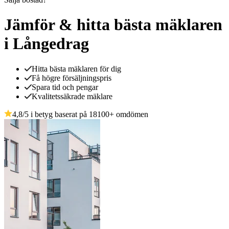
Jämför & hitta bästa mäklaren
i Långedrag
Hitta bästa mäklaren för dig
Få högre försäljningspris
Spara tid och pengar
Kvalitetssäkrade mäklare
4,8
/5 i betyg baserat på
18100
+
omdömen