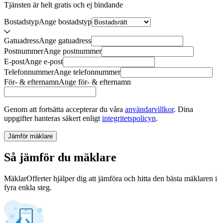
Tjänsten är helt gratis och ej bindande
Bostadstyp
Ange
bostadstyp
Gatuadress
Ange
gatuadress
Postnummer
Ange
postnummer
E-post
Ange
e-post
Telefonnummer
Ange
telefonnummer
För- & efternamn
Ange
för- & efternamn
Genom att fortsätta accepterar du våra
användarvillkor
.
Dina
uppgifter hanteras säkert enligt
integritetspolicyn
.
Jämför mäklare
Så jämför du mäklare
MäklarOfferter hjälper dig att jämföra och hitta den bästa mäklaren i
fyra enkla steg.