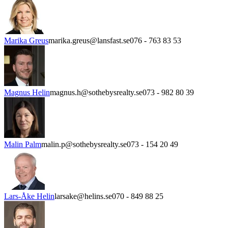
Marika Greus
marika.greus@lansfast.se
076 - 763 83 53
Magnus Helin
magnus.h@sothebysrealty.se
073 - 982 80 39
Malin Palm
malin.p@sothebysrealty.se
073 - 154 20 49
Lars-Åke Helin
larsake@helins.se
070 - 849 88 25