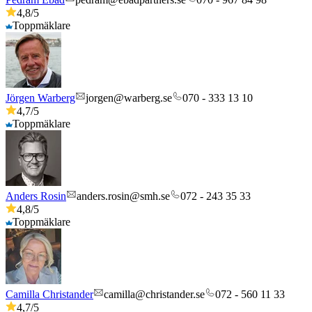
4,8
/5
Toppmäklare
Jörgen Warberg
jorgen@warberg.se
070 - 333 13 10
4,7
/5
Toppmäklare
Anders Rosin
anders.rosin@smh.se
072 - 243 35 33
4,8
/5
Toppmäklare
Camilla Christander
camilla@christander.se
072 - 560 11 33
4,7
/5