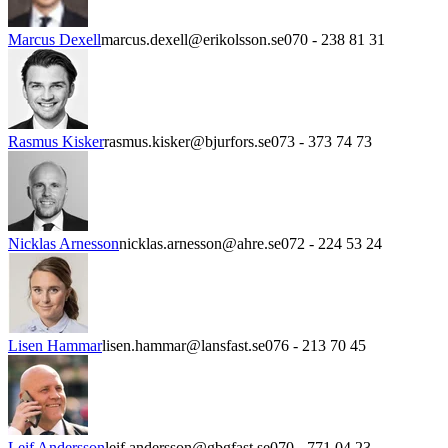
Marcus Dexell
marcus.dexell@erikolsson.se
070 - 238 81 31
Rasmus Kisker
rasmus.kisker@bjurfors.se
073 - 373 74 73
Nicklas Arnesson
nicklas.arnesson@ahre.se
072 - 224 53 24
Lisen Hammar
lisen.hammar@lansfast.se
076 - 213 70 45
Leif Andersson
leif.andersson@gbgfast.se
070 - 771 04 23