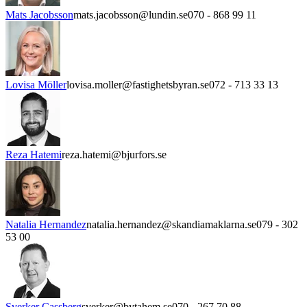
Mats Jacobsson
mats.jacobsson@lundin.se
070 - 868 99 11
Lovisa Möller
lovisa.moller@fastighetsbyran.se
072 - 713 33 13
Reza Hatemi
reza.hatemi@bjurfors.se
Natalia Hernandez
natalia.hernandez@skandiamaklarna.se
079 - 302
53 00
Sverker Cassberg
sverker@bytahem.se
070 - 267 70 88