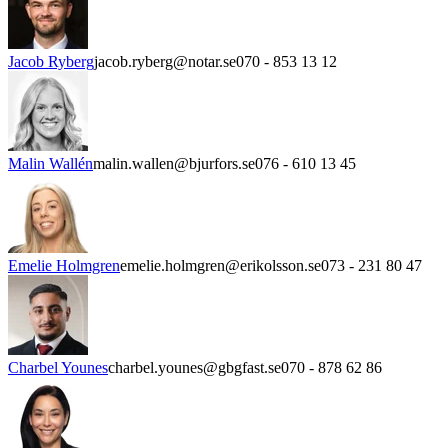
Jacob Ryberg
jacob.ryberg@notar.se
070 - 853 13 12
Malin Wallén
malin.wallen@bjurfors.se
076 - 610 13 45
Emelie Holmgren
emelie.holmgren@erikolsson.se
073 - 231 80 47
Charbel Younes
charbel.younes@gbgfast.se
070 - 878 62 86