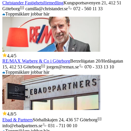
Christander Fastighetsförmedling
Kungsportsavenyen 21,
412 51
Göteborg
camilla@christander.se
072 - 560 11 33
Toppmäklare jobbar här
4,4
/5
RE/MAX Warberg & Co i Göteborg
Berzeliigatan 20/Hedåsgatan
15,
412 53
Göteborg
jorgen@remax.se
070 - 333 13 10
Toppmäklare jobbar här
4,8
/5
Ebad & Partners
Sörhallskajen 24,
436 57
Göteborg
info@ebadpartners.se
031 - 711 00 10
Toppmäklare jobbar här