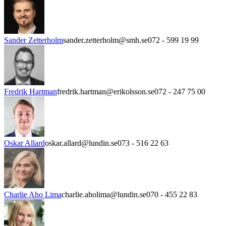
Sander Zetterholm
sander.zetterholm@smh.se
072 - 599 19 99
Fredrik Hartman
fredrik.hartman@erikolsson.se
072 - 247 75 00
Oskar Allard
oskar.allard@lundin.se
073 - 516 22 63
Charlie Aho Lima
charlie.aholima@lundin.se
070 - 455 22 83