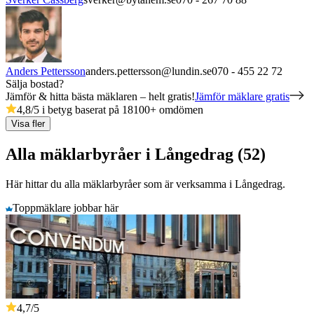
Anders Pettersson
anders.pettersson@lundin.se
070 - 455 22 72
Sälja bostad?
Jämför & hitta bästa mäklaren – helt gratis!
Jämför mäklare gratis
4,8
/5 i betyg baserat på
18100
+
omdömen
Visa fler
Alla mäklarbyråer i Långedrag (52)
Här hittar du alla mäklarbyråer som är verksamma
i
Långedrag
.
Toppmäklare jobbar här
4,7
/5