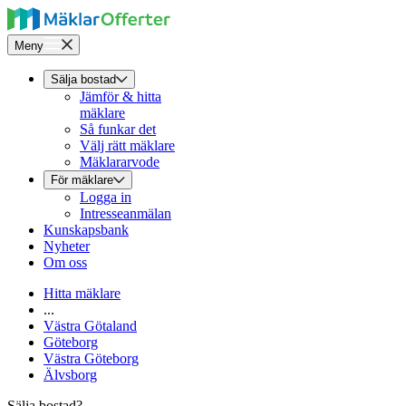
Meny
Sälja bostad
Jämför & hitta
mäklare
Så funkar det
Välj rätt mäklare
Mäklararvode
För mäklare
Logga in
Intresseanmälan
Kunskapsbank
Nyheter
Om oss
Hitta mäklare
...
Västra Götaland
Göteborg
Västra Göteborg
Älvsborg
Sälja bostad?