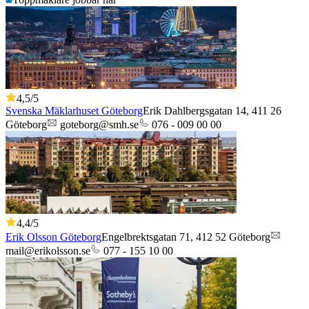
4,5
/5
Svenska Mäklarhuset Göteborg
Erik Dahlbergsgatan 14,
411 26
Göteborg
goteborg@smh.se
076 - 009 00 00
4,4
/5
Erik Olsson Göteborg
Engelbrektsgatan 71,
412 52
Göteborg
mail@erikolsson.se
077 - 155 10 00