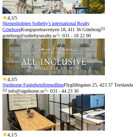
4,3
/5
Skeppsholmen Sotheby's international Realty
Göteborg
Kungsportsavenyen 18,
411 36
Göteborg
goteborg@sothebysrealty.se
031 - 18 22 00
4,3
/5
Signhome Fastighetsförmedling
Flygfältsgatan 25,
423 37
Torslanda
info@signhome.se
031 - 44 23 30
4,1
/5