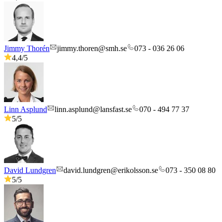
Jimmy Thorén
jimmy.thoren@smh.se
073 - 036 26 06
4,4
/5
Linn Asplund
linn.asplund@lansfast.se
070 - 494 77 37
5
/5
David Lundgren
david.lundgren@erikolsson.se
073 - 350 08 80
5
/5