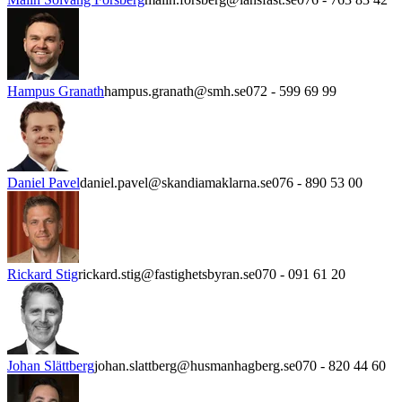
Hampus Granath
hampus.granath@smh.se
072 - 599 69 99
Daniel Pavel
daniel.pavel@skandiamaklarna.se
076 - 890 53 00
Rickard Stig
rickard.stig@fastighetsbyran.se
070 - 091 61 20
Johan Slättberg
johan.slattberg@husmanhagberg.se
070 - 820 44 60