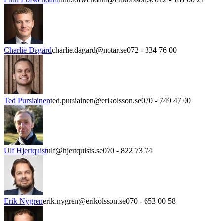
Charlie Dagård
charlie.dagard@notar.se
072 - 334 76 00
Ted Pursiainen
ted.pursiainen@erikolsson.se
070 - 749 47 00
Ulf Hjertquist
ulf@hjertquists.se
070 - 822 73 74
Erik Nygren
erik.nygren@erikolsson.se
070 - 653 00 58