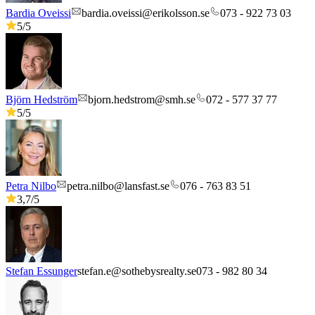
Bardia Oveissi
bardia.oveissi@erikolsson.se
073 - 922 73 03
5
/5
Björn Hedström
bjorn.hedstrom@smh.se
072 - 577 37 77
5
/5
Petra Nilbo
petra.nilbo@lansfast.se
076 - 763 83 51
3,7
/5
Stefan Essunger
stefan.e@sothebysrealty.se
073 - 982 80 34