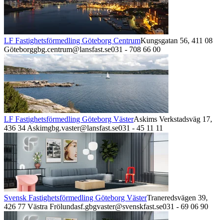
LF Fastighetsförmedling Göteborg Centrum
Kungsgatan 56,
411 08
Göteborg
gbg.centrum@lansfast.se
031 - 708 66 00
LF Fastighetsförmedling Göteborg Väster
Askims Verkstadsväg 17,
436 34
Askim
gbg.vaster@lansfast.se
031 - 45 11 11
Svensk Fastighetsförmedling Göteborg Väster
Traneredsvägen 39,
426 77
Västra Frölunda
sf.gbgvaster@svenskfast.se
031 - 69 06 90