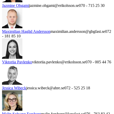
Jazmine Ohgami
jazmine.ohgami@erikolsson.se
070 - 715 25 30
Maximilian Haglid Andersson
maximilian.andersson@gbgfast.se
072
- 181 85 10
Viktoriia Pavlenko
viktoriia.pavlenko@erikolsson.se
070 - 005 44 76
Jessica Wibeck
jessica.wibeck@ahre.se
072 - 525 25 18
Malin Solvang Forsberg
malin.forsberg@lansfast.se
076 - 763 83 42