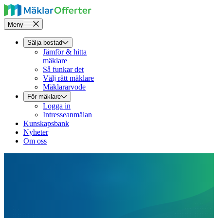
Meny
Sälja bostad
Jämför & hitta
mäklare
Så funkar det
Välj rätt mäklare
Mäklararvode
För mäklare
Logga in
Intresseanmälan
Kunskapsbank
Nyheter
Om oss