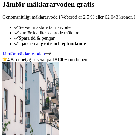
Jämför mäklararvoden gratis
Genomsnittligt mäklararvode
i
Veberöd
är
2,5
%
eller
62 043
kronor
.
Se vad mäklare tar i arvode
Jämför kvalitetssäkrade mäklare
Spara tid & pengar
Tjänsten är
gratis
och
ej bindande
Jämför mäklararvoden
4,8
/5 i betyg baserat på
18100
+
omdömen