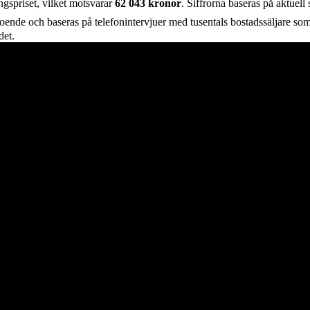
ngspriset, vilket motsvarar
62 043
kronor
. Siffrorna baseras på aktuell
oende och baseras på telefonintervjuer med tusentals bostadssäljare som 
det.