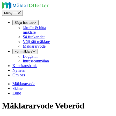
Meny
Sälja bostad
Jämför & hitta
mäklare
Så funkar det
Välj rätt mäklare
Mäklararvode
För mäklare
Logga in
Intresseanmälan
Kunskapsbank
Nyheter
Om oss
Mäklararvode
Skåne
Lund
Mäklararvode Veberöd