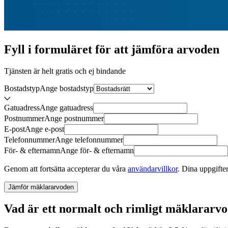
Fyll i formuläret för att jämföra
arvoden
Tjänsten är helt gratis och ej bindande
Bostadstyp
Ange
bostadstyp
Gatuadress
Ange
gatuadress
Postnummer
Ange
postnummer
E-post
Ange
e-post
Telefonnummer
Ange
telefonnummer
För- & efternamn
Ange
för- & efternamn
Genom att fortsätta accepterar du våra
användarvillkor
.
Dina uppgifter
Jämför mäklararvoden
Vad är ett normalt och rimligt mäklararv