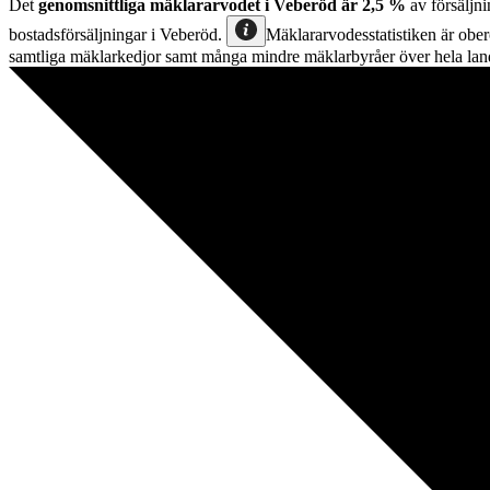
Det
genomsnittliga mäklararvodet
i
Veberöd
är
2,5
%
av försäljni
bostadsförsäljningar
i
Veberöd
.
Mäklararvodesstatistiken är ober
samtliga mäklarkedjor samt många mindre mäklarbyråer över hela lan