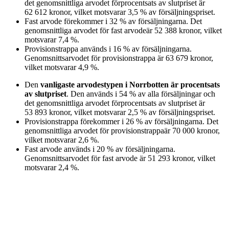
det genomsnittliga arvodet för
procentsats av slutpriset
är
62 612
kronor
, vilket motsvarar
3,5
%
av försäljningspriset.
Fast arvode
förekommer i
32
%
av försäljningarna. Det
genomsnittliga arvodet för
fast arvode
är
52 388
kronor
, vilket
motsvarar
7,4
%
.
Provisionstrappa
används i
16
%
av försäljningarna.
Genomsnittsarvodet för
provisionstrappa
är
63 679
kronor
,
vilket motsvarar
4,9
%
.
Den
vanligaste arvodestypen
i Norrbotten
är
procentsats
av slutpriset
. Den används i
54
%
av alla försäljningar och
det genomsnittliga arvodet för
procentsats av slutpriset
är
53 893
kronor
, vilket motsvarar
2,5
%
av försäljningspriset.
Provisionstrappa
förekommer i
26
%
av försäljningarna. Det
genomsnittliga arvodet för
provisionstrappa
är
70 000
kronor
,
vilket motsvarar
2,6
%
.
Fast arvode
används i
20
%
av försäljningarna.
Genomsnittsarvodet för
fast arvode
är
51 293
kronor
, vilket
motsvarar
2,4
%
.