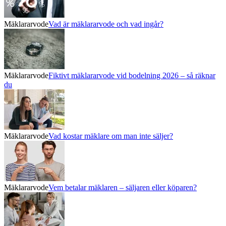
Mäklararvode
Vad är mäklararvode och vad ingår?
Mäklararvode
Fiktivt mäklararvode vid bodelning 2026 – så räknar
du
Mäklararvode
Vad kostar mäklare om man inte säljer?
Mäklararvode
Vem betalar mäklaren – säljaren eller köparen?