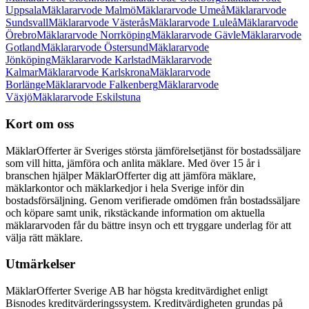
Uppsala
Mäklararvode Malmö
Mäklararvode Umeå
Mäklararvode
Sundsvall
Mäklararvode Västerås
Mäklararvode Luleå
Mäklararvode
Örebro
Mäklararvode Norrköping
Mäklararvode Gävle
Mäklararvode
Gotland
Mäklararvode Östersund
Mäklararvode
Jönköping
Mäklararvode Karlstad
Mäklararvode
Kalmar
Mäklararvode Karlskrona
Mäklararvode
Borlänge
Mäklararvode Falkenberg
Mäklararvode
Växjö
Mäklararvode Eskilstuna
Kort om oss
MäklarOfferter är Sveriges största jämförelsetjänst för bostadssäljare
som vill hitta, jämföra och anlita mäklare. Med över
15
år i
branschen hjälper MäklarOfferter dig att jämföra mäklare,
mäklarkontor och mäklarkedjor i hela Sverige inför din
bostadsförsäljning. Genom verifierade omdömen från bostadssäljare
och köpare samt unik, rikstäckande information om aktuella
mäklararvoden får du bättre insyn och ett tryggare underlag för att
välja rätt mäklare.
Utmärkelser
MäklarOfferter Sverige AB har högsta kreditvärdighet enligt
Bisnodes kreditvärderingssystem. Kreditvärdigheten grundas på