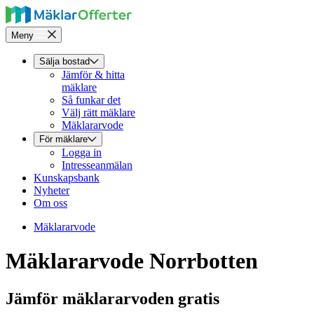
Meny
Sälja bostad
Jämför & hitta
mäklare
Så funkar det
Välj rätt mäklare
Mäklararvode
För mäklare
Logga in
Intresseanmälan
Kunskapsbank
Nyheter
Om oss
Mäklararvode
Mäklararvode Norrbotten
Jämför mäklararvoden gratis