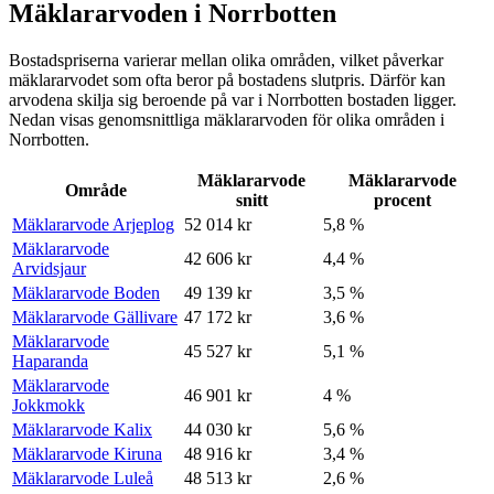
Mäklararvoden i Norrbotten
Bostadspriserna varierar mellan olika områden, vilket påverkar
mäklararvodet som ofta beror på bostadens slutpris. Därför kan
arvodena skilja sig beroende på var
i
Norrbotten
bostaden ligger.
Nedan visas genomsnittliga mäklararvoden för olika områden
i
Norrbotten
.
Mäklararvode
Mäklararvode
Område
snitt
procent
Mäklararvode Arjeplog
52 014 kr
5,8 %
Mäklararvode
42 606 kr
4,4 %
Arvidsjaur
Mäklararvode Boden
49 139 kr
3,5 %
Mäklararvode Gällivare
47 172 kr
3,6 %
Mäklararvode
45 527 kr
5,1 %
Haparanda
Mäklararvode
46 901 kr
4 %
Jokkmokk
Mäklararvode Kalix
44 030 kr
5,6 %
Mäklararvode Kiruna
48 916 kr
3,4 %
Mäklararvode Luleå
48 513 kr
2,6 %