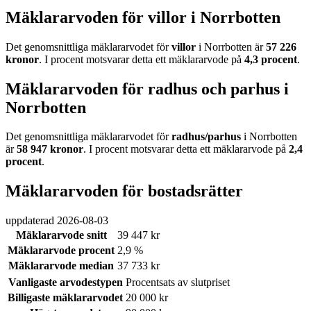
Mäklararvoden för villor i Norrbotten
Det genomsnittliga mäklararvodet för
villor
i Norrbotten
är
57 226
kronor
. I procent motsvarar detta ett mäklararvode på
4,3
procent
.
Mäklararvoden för radhus och parhus i
Norrbotten
Det genomsnittliga mäklararvodet för
radhus/parhus
i Norrbotten
är
58 947
kronor
. I procent motsvarar detta ett mäklararvode på
2,4
procent
.
Mäklararvoden för bostadsrätter
uppdaterad
2026-08-03
Mäklararvode snitt
39 447 kr
Mäklararvode procent
2,9 %
Mäklararvode median
37 733 kr
Vanligaste arvodestypen
Procentsats av slutpriset
Billigaste mäklararvodet
20 000 kr