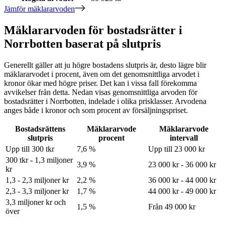
Jämför mäklararvoden
Mäklararvoden för bostadsrätter i
Norrbotten baserat på slutpris
Generellt gäller att ju högre bostadens slutpris är, desto lägre blir
mäklararvodet i procent, även om det genomsnittliga arvodet i
kronor ökar med högre priser. Det kan i vissa fall förekomma
avvikelser från detta. Nedan visas genomsnittliga arvoden för
bostadsrätter
i Norrbotten
, indelade i olika prisklasser. Arvodena
anges både i kronor och som procent av försäljningspriset.
Bostadsrättens
Mäklararvode
Mäklararvode
slutpris
procent
intervall
Upp till 300 tkr
7,6 %
Upp till 23 000 kr
300 tkr - 1,3 miljoner
3,9 %
23 000 kr - 36 000 kr
kr
1,3 - 2,3 miljoner kr
2,2 %
36 000 kr - 44 000 kr
2,3 - 3,3 miljoner kr
1,7 %
44 000 kr - 49 000 kr
3,3 miljoner kr och
1,5 %
Från 49 000 kr
över