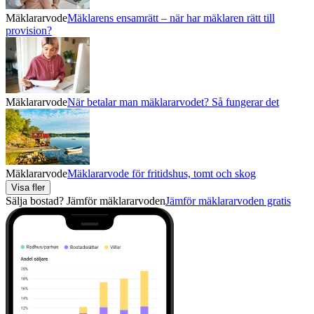
Mäklararvode
Mäklarens ensamrätt – när har mäklaren rätt till
provision?
Mäklararvode
När betalar man mäklararvodet? Så fungerar det
Mäklararvode
Mäklararvode för fritidshus, tomt och skog
Visa fler
Sälja bostad? Jämför mäklararvoden
Jämför mäklararvoden gratis