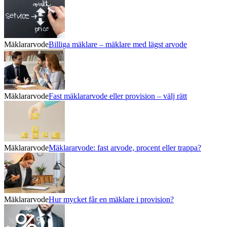
Mäklararvode
Billiga mäklare – mäklare med lägst arvode
Mäklararvode
Fast mäklararvode eller provision – välj rätt
Mäklararvode
Mäklararvode: fast arvode, procent eller trappa?
Mäklararvode
Hur mycket får en mäklare i provision?