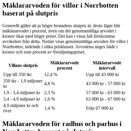
Mäklararvoden för villor i Norrbotten
baserat på slutpris
Generellt gäller att ju högre bostadens slutpris är, desto lägre blir
mäklararvodet i procent, även om det genomsnittliga arvodet i
kronor ökar med högre priser. Det kan i vissa fall förekomma
avvikelser från detta. Nedan visas genomsnittliga arvoden för
villor
i
Norrbotten
, indelade i olika prisklasser. Arvodena anges både i
kronor och som procent av försäljningspriset.
Mäklararvode
Mäklararvode
Villans slutpris
procent
intervall
Upp till 350 tkr
12,4 %
Upp till 43 000 kr
350 tkr - 1,9 miljoner
4,8 %
43 000 kr - 57 000 kr
kr
1,9 - 3,4 miljoner kr
2,3 %
57 000 kr - 63 000 kr
3,4 - 4,9 miljoner kr
1,6 %
63 000 kr - 67 000 kr
4,9 miljoner kr och
1,4 %
Från 67 000 kr
över
Mäklararvoden för radhus och parhus i