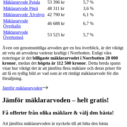
Mäklararvode Pajala
53 396 kr
5,7 %
Mäklararvode Piteå
48 311 kr
3,6 %
Mäklararvode Älvsbyn
42 790 kr
6,1 %
Mäklararvode
46 688 kr
6,7 %
Överkalix
Mäklararvode
53 525 kr
5,7 %
Övertorneå
Även om genomsnittliga arvoden ger en bra överblick, är det viktigt
att veta att arvodena varierar kraftigt
i
Norrbotten
. Enligt våra
noteringar är det
billigaste mäklararvodet
i
Norrbotten
20 000
kronor
, medan det
högsta är
112 500
kronor
. Detta breda spann
visar hur viktigt det är att jämföra flera mäklare och deras priser för
att få en tydlig bild av vad som är ett rimligt mäklararvode för din
försäljning.
Jämför mäklararvoden
Jämför mäklararvoden – helt gratis!
Få offerter från olika mäklare & välj den bästa!
Att jämföra mäklararvoden är nyckeln till att hitta den bästa