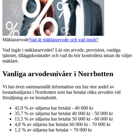
Mäklararvode
Vad är mäklararvode och vad ingår?
Vad ingår i mäklararvodet? Läs om arvode, provision, vanliga
tjänster, tilläggskostnader och vad du bör kontrollera innan du väljer
mäklare.
Vanliga arvodesnivåer i Norrbotten
Vi har även sammanställt information om hur stor andel av
bostadssäljarna
i Norrbotten
som har betalat olika arvoden vid
försäljning av
en
bostadsrätt
.
42,9
% av säljarna har betalat
-
40 000 kr
35,7
% av säljarna har betalat
40 000 kr
-
50 000 kr
15,5
% av säljarna har betalat
50 000 kr
-
60 000 kr
4,8
% av säljarna har betalat
60 000 kr
-
70 000 kr
1,2
% av säljarna har betalat
>
70 000 kr