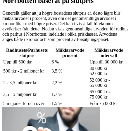
Norrbotten baserat på slutpris
Generellt gäller att ju högre bostadens slutpris är, desto lägre blir
mäklararvodet i procent, även om det genomsnittliga arvodet i
kronor ökar med högre priser. Det kan i vissa fall förekomma
avvikelser från detta. Nedan visas genomsnittliga arvoden för
radhus
och parhus
i Norrbotten
, indelade i olika prisklasser. Arvodena
anges både i kronor och som procent av försäljningspriset.
Radhusets/Parhusets
Mäklararvode
Mäklararvode
slutpris
procent
intervall
Upp till 500 tkr
6 %
Upp till 30 000 kr
30 000 kr -
500 tkr - 2 miljoner kr
3,5 %
52 000 kr
52 000 kr -
2 - 3,5 miljoner kr
2,2 %
65 000 kr
65 000 kr -
3,5 - 5 miljoner kr
1,7 %
75 000 kr
5 miljoner kr och över
1,5 %
Från 75 000 kr