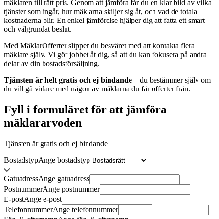
mäklaren till rätt pris. Genom att jämföra får du en klar bild av vilka
tjänster som ingår, hur mäklarna skiljer sig åt, och vad de totala
kostnaderna blir. En enkel jämförelse hjälper dig att fatta ett smart
och välgrundat beslut.
Med MäklarOfferter slipper du besväret med att kontakta flera
mäklare själv. Vi gör jobbet åt dig, så att du kan fokusera på andra
delar av din bostadsförsäljning.
Tjänsten är helt gratis och ej bindande
– du bestämmer själv om
du vill gå vidare med någon av mäklarna du får offerter från.
Fyll i formuläret för att jämföra
mäklararvoden
Tjänsten är gratis och ej bindande
Bostadstyp
Ange
bostadstyp
Gatuadress
Ange
gatuadress
Postnummer
Ange
postnummer
E-post
Ange
e-post
Telefonnummer
Ange
telefonnummer