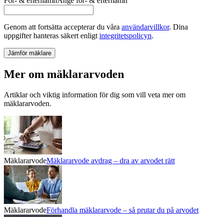
För- & efternamn
Ange
för- & efternamn
Genom att fortsätta accepterar du våra
användarvillkor
.
Dina
uppgifter hanteras säkert enligt
integritetspolicyn
.
Jämför mäklare
Mer om mäklararvoden
Artiklar och viktig information för dig som vill veta mer om
mäklararvoden.
Mäklararvode
Mäklararvode avdrag – dra av arvodet rätt
Mäklararvode
Förhandla mäklararvode – så prutar du på arvodet