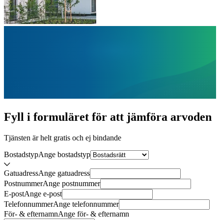
Fyll i formuläret för att jämföra
arvoden
Tjänsten är helt gratis och ej bindande
Bostadstyp
Ange
bostadstyp
Gatuadress
Ange
gatuadress
Postnummer
Ange
postnummer
E-post
Ange
e-post
Telefonnummer
Ange
telefonnummer
För- & efternamn
Ange
för- & efternamn