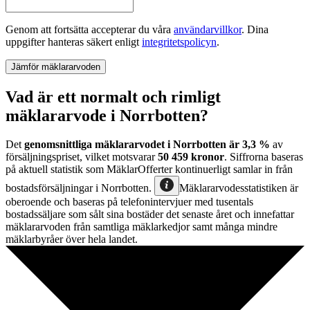
Genom att fortsätta accepterar du våra
användarvillkor
.
Dina
uppgifter hanteras säkert enligt
integritetspolicyn
.
Jämför mäklararvoden
Vad är ett normalt och rimligt
mäklararvode i Norrbotten?
Det
genomsnittliga mäklararvodet
i
Norrbotten
är
3,3
%
av
försäljningspriset, vilket motsvarar
50 459
kronor
. Siffrorna baseras
på aktuell statistik som MäklarOfferter kontinuerligt samlar in från
bostadsförsäljningar
i
Norrbotten
.
Mäklararvodesstatistiken är
oberoende och baseras på telefonintervjuer med tusentals
bostadssäljare som sålt sina bostäder det senaste året och innefattar
mäklararvoden från samtliga mäklarkedjor samt många mindre
mäklarbyråer över hela landet.