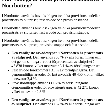
Norrbotten?
I
Norrbotten
används huvudsakligen
tre
olika provisionsmodeller:
procentsats av slutpriset, fast arvode och provisionstrappa
.
I
Norrbotten
används huvudsakligen
tre
olika provisionsmodeller:
procentsats av slutpriset, fast arvode och provisionstrappa
.
I
Norrbotten
används huvudsakligen
tre
olika provisionsmodeller:
procentsats av slutpriset, provisionstrappa och fast arvode
.
Den
vanligaste arvodestypen
i Norrbotten
är
procentsats
av slutpriset
. Den används i
53
%
av alla försäljningar och
det genomsnittliga arvodet för
procentsats av slutpriset
är
43 838
kronor
, vilket motsvarar
3,1
%
av försäljningspriset.
Fast arvode
förekommer i
31
%
av försäljningarna. Det
genomsnittliga arvodet för
fast arvode
är
40 450
kronor
, vilket
motsvarar
3,4
%
.
Provisionstrappa
används i
16
%
av försäljningarna.
Genomsnittsarvodet för
provisionstrappa
är
42 271
kronor
,
vilket motsvarar
2,8
%
.
Den
vanligaste arvodestypen
i Norrbotten
är
procentsats
av slutpriset
. Den används i
52
%
av alla försäljningar och