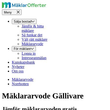
Meny
Sälja bostad
Jämför & hitta
mäklare
Så funkar det
Välj rätt mäklare
Mäklararvode
För mäklare
Logga in
Intresseanmälan
Kunskapsbank
Nyheter
Om oss
Mäklararvode
Norrbotten
Mäklararvode Gällivare
Jämför mäklararvoden gratis