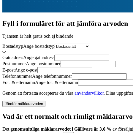
Fyll i formuläret för att jämföra
arvoden
Tjänsten är helt gratis och ej bindande
Bostadstyp
Ange
bostadstyp
Gatuadress
Ange
gatuadress
Postnummer
Ange
postnummer
E-post
Ange
e-post
Telefonnummer
Ange
telefonnummer
För- & efternamn
Ange
för- & efternamn
Genom att fortsätta accepterar du våra
användarvillkor
.
Dina uppgifter
Jämför mäklararvoden
Vad är ett normalt och rimligt mäklararvo
Det
genomsnittliga mäklararvodet
i
Gällivare
är
3,6
%
av försäljn