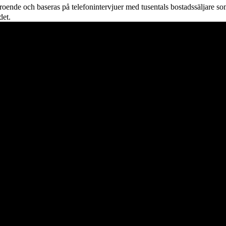
roende och baseras på telefonintervjuer med tusentals bostadssäljare som
det.