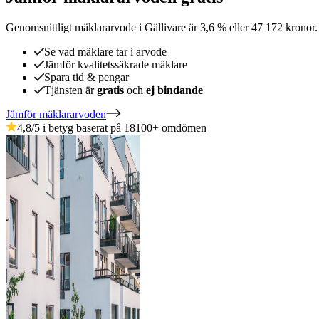
Genomsnittligt mäklararvode
i
Gällivare
är
3,6
%
eller
47 172
kronor
Se vad mäklare tar i arvode
Jämför kvalitetssäkrade mäklare
Spara tid & pengar
Tjänsten är
gratis
och
ej bindande
Jämför mäklararvoden
4,8
/5 i betyg baserat på
18100
+
omdömen