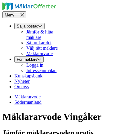
Meny
Sälja bostad
Jämför & hitta
mäklare
Så funkar det
Välj rätt mäklare
Mäklararvode
För mäklare
Logga in
Intresseanmälan
Kunskapsbank
Nyheter
Om oss
Mäklararvode
Södermanland
Mäklararvode Vingåker
Jämför mäklararvoden gratis