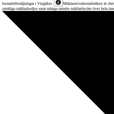
bostadsförsäljningar
i
Vingåker
.
Mäklararvodesstatistiken är ober
samtliga mäklarkedjor samt många mindre mäklarbyråer över hela lan