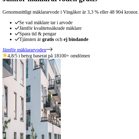
Genomsnittligt mäklararvode
i
Vingåker
är
3,3
%
eller
48 904
kronor
Se vad mäklare tar i arvode
Jämför kvalitetssäkrade mäklare
Spara tid & pengar
Tjänsten är
gratis
och
ej bindande
Jämför mäklararvoden
4,8
/5 i betyg baserat på
18100
+
omdömen