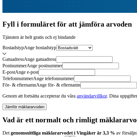
Fyll i formuläret för att jämföra
arvoden
Tjänsten är helt gratis och ej bindande
Bostadstyp
Ange
bostadstyp
Gatuadress
Ange
gatuadress
Postnummer
Ange
postnummer
E-post
Ange
e-post
Telefonnummer
Ange
telefonnummer
För- & efternamn
Ange
för- & efternamn
Genom att fortsätta accepterar du våra
användarvillkor
.
Dina uppgifter
Jämför mäklararvoden
Vad är ett normalt och rimligt mäklararvo
Det
genomsnittliga mäklararvodet
i
Vingåker
är
3,3
%
av försäljn