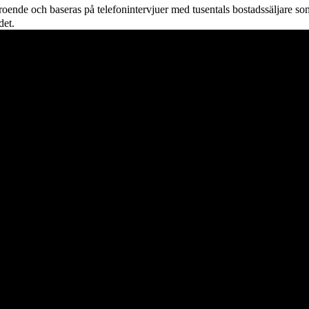
oende och baseras på telefonintervjuer med tusentals bostadssäljare som
det.