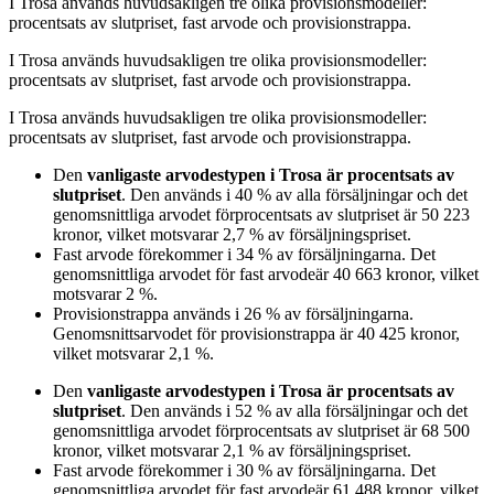
I
Trosa
används huvudsakligen
tre
olika provisionsmodeller:
procentsats av slutpriset, fast arvode och provisionstrappa
.
I
Trosa
används huvudsakligen
tre
olika provisionsmodeller:
procentsats av slutpriset, fast arvode och provisionstrappa
.
I
Trosa
används huvudsakligen
tre
olika provisionsmodeller:
procentsats av slutpriset, fast arvode och provisionstrappa
.
Den
vanligaste arvodestypen
i Trosa
är
procentsats av
slutpriset
. Den används i
40
%
av alla försäljningar och det
genomsnittliga arvodet för
procentsats av slutpriset
är
50 223
kronor
, vilket motsvarar
2,7
%
av försäljningspriset.
Fast arvode
förekommer i
34
%
av försäljningarna. Det
genomsnittliga arvodet för
fast arvode
är
40 663
kronor
, vilket
motsvarar
2
%
.
Provisionstrappa
används i
26
%
av försäljningarna.
Genomsnittsarvodet för
provisionstrappa
är
40 425
kronor
,
vilket motsvarar
2,1
%
.
Den
vanligaste arvodestypen
i Trosa
är
procentsats av
slutpriset
. Den används i
52
%
av alla försäljningar och det
genomsnittliga arvodet för
procentsats av slutpriset
är
68 500
kronor
, vilket motsvarar
2,1
%
av försäljningspriset.
Fast arvode
förekommer i
30
%
av försäljningarna. Det
genomsnittliga arvodet för
fast arvode
är
61 488
kronor
, vilket