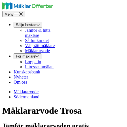
Meny
Sälja bostad
Jämför & hitta
mäklare
Så funkar det
Välj rätt mäklare
Mäklararvode
För mäklare
Logga in
Intresseanmälan
Kunskapsbank
Nyheter
Om oss
Mäklararvode
Södermanland
Mäklararvode Trosa
Jämför mäklararvoden gratis