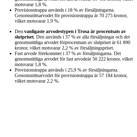
motsvarar
1,8
%
.
Provisionstrappa
används i
18
%
av försäljningarna.
Genomsnittsarvodet för
provisionstrappa
är
70 275
kronor
,
vilket motsvarar
1,9
%
.
Den
vanligaste arvodestypen
i Trosa
är
procentsats av
slutpriset
. Den används i
37
%
av alla försäljningar och det
genomsnittliga arvodet för
procentsats av slutpriset
är
61 890
kronor
, vilket motsvarar
2,2
%
av försäljningspriset.
Fast arvode
förekommer i
37
%
av försäljningarna. Det
genomsnittliga arvodet för
fast arvode
är
50 222
kronor
, vilket
motsvarar
1,8
%
.
Provisionstrappa
används i
25,9
%
av försäljningarna.
Genomsnittsarvodet för
provisionstrappa
är
57 184
kronor
,
vilket motsvarar
2,2
%
.