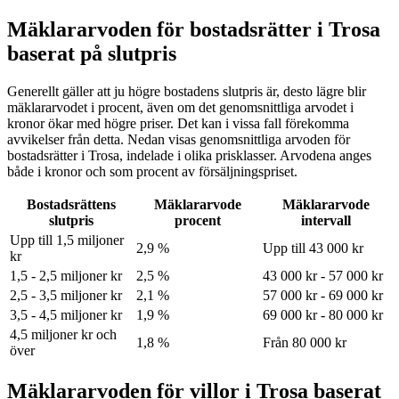
Mäklararvoden för bostadsrätter i Trosa
baserat på slutpris
Generellt gäller att ju högre bostadens slutpris är, desto lägre blir
mäklararvodet i procent, även om det genomsnittliga arvodet i
kronor ökar med högre priser. Det kan i vissa fall förekomma
avvikelser från detta. Nedan visas genomsnittliga arvoden för
bostadsrätter
i Trosa
, indelade i olika prisklasser. Arvodena anges
både i kronor och som procent av försäljningspriset.
Bostadsrättens
Mäklararvode
Mäklararvode
slutpris
procent
intervall
Upp till 1,5 miljoner
2,9 %
Upp till 43 000 kr
kr
1,5 - 2,5 miljoner kr
2,5 %
43 000 kr - 57 000 kr
2,5 - 3,5 miljoner kr
2,1 %
57 000 kr - 69 000 kr
3,5 - 4,5 miljoner kr
1,9 %
69 000 kr - 80 000 kr
4,5 miljoner kr och
1,8 %
Från 80 000 kr
över
Mäklararvoden för villor i Trosa baserat