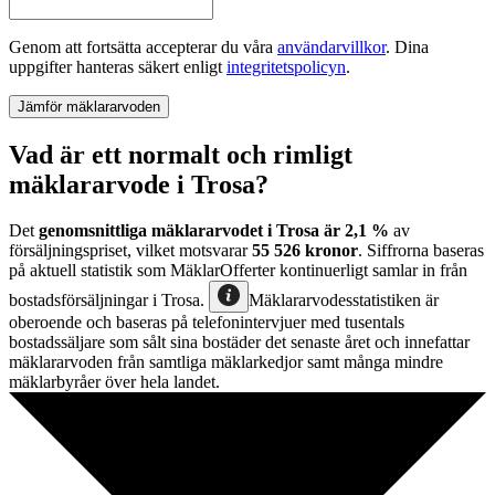
Genom att fortsätta accepterar du våra
användarvillkor
.
Dina
uppgifter hanteras säkert enligt
integritetspolicyn
.
Jämför mäklararvoden
Vad är ett normalt och rimligt
mäklararvode i Trosa?
Det
genomsnittliga mäklararvodet
i
Trosa
är
2,1
%
av
försäljningspriset, vilket motsvarar
55 526
kronor
. Siffrorna baseras
på aktuell statistik som MäklarOfferter kontinuerligt samlar in från
bostadsförsäljningar
i
Trosa
.
Mäklararvodesstatistiken är
oberoende och baseras på telefonintervjuer med tusentals
bostadssäljare som sålt sina bostäder det senaste året och innefattar
mäklararvoden från samtliga mäklarkedjor samt många mindre
mäklarbyråer över hela landet.