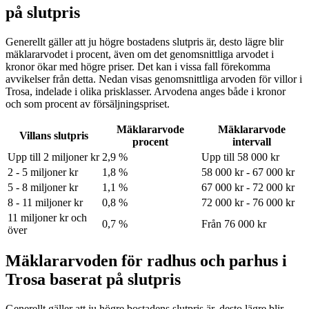
på slutpris
Generellt gäller att ju högre bostadens slutpris är, desto lägre blir
mäklararvodet i procent, även om det genomsnittliga arvodet i
kronor ökar med högre priser. Det kan i vissa fall förekomma
avvikelser från detta. Nedan visas genomsnittliga arvoden för
villor
i
Trosa
, indelade i olika prisklasser. Arvodena anges både i kronor
och som procent av försäljningspriset.
Mäklararvode
Mäklararvode
Villans slutpris
procent
intervall
Upp till 2 miljoner kr
2,9 %
Upp till 58 000 kr
2 - 5 miljoner kr
1,8 %
58 000 kr - 67 000 kr
5 - 8 miljoner kr
1,1 %
67 000 kr - 72 000 kr
8 - 11 miljoner kr
0,8 %
72 000 kr - 76 000 kr
11 miljoner kr och
0,7 %
Från 76 000 kr
över
Mäklararvoden för radhus och parhus i
Trosa baserat på slutpris
Generellt gäller att ju högre bostadens slutpris är, desto lägre blir