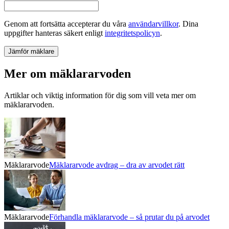
Genom att fortsätta accepterar du våra
användarvillkor
.
Dina
uppgifter hanteras säkert enligt
integritetspolicyn
.
Jämför mäklare
Mer om mäklararvoden
Artiklar och viktig information för dig som vill veta mer om
mäklararvoden.
Mäklararvode
Mäklararvode avdrag – dra av arvodet rätt
Mäklararvode
Förhandla mäklararvode – så prutar du på arvodet