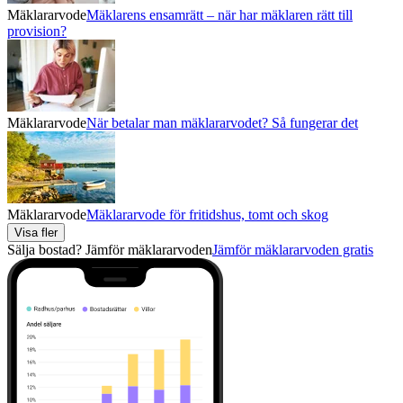
Mäklararvode
Mäklarens ensamrätt – när har mäklaren rätt till
provision?
Mäklararvode
När betalar man mäklararvodet? Så fungerar det
Mäklararvode
Mäklararvode för fritidshus, tomt och skog
Visa fler
Sälja bostad? Jämför mäklararvoden
Jämför mäklararvoden gratis