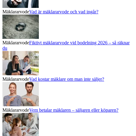
Mäklararvode
Vad är mäklararvode och vad ingår?
Mäklararvode
Fiktivt mäklararvode vid bodelning 2026 – så räknar
du
Mäklararvode
Vad kostar mäklare om man inte säljer?
Mäklararvode
Vem betalar mäklaren – säljaren eller köparen?