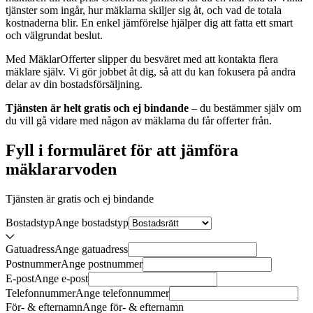
tjänster som ingår, hur mäklarna skiljer sig åt, och vad de totala
kostnaderna blir. En enkel jämförelse hjälper dig att fatta ett smart
och välgrundat beslut.
Med MäklarOfferter slipper du besväret med att kontakta flera
mäklare själv. Vi gör jobbet åt dig, så att du kan fokusera på andra
delar av din bostadsförsäljning.
Tjänsten är helt gratis och ej bindande
– du bestämmer själv om
du vill gå vidare med någon av mäklarna du får offerter från.
Fyll i formuläret för att jämföra
mäklararvoden
Tjänsten är gratis och ej bindande
Bostadstyp
Ange
bostadstyp
Gatuadress
Ange
gatuadress
Postnummer
Ange
postnummer
E-post
Ange
e-post
Telefonnummer
Ange
telefonnummer
För- & efternamn
Ange
för- & efternamn