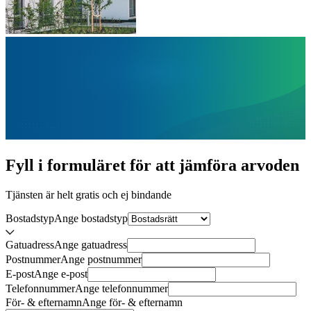
Fyll i formuläret för att jämföra
arvoden
Tjänsten är helt gratis och ej bindande
Bostadstyp
Ange
bostadstyp
Gatuadress
Ange
gatuadress
Postnummer
Ange
postnummer
E-post
Ange
e-post
Telefonnummer
Ange
telefonnummer
För- & efternamn
Ange
för- & efternamn