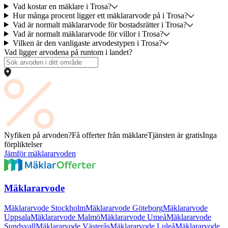
Vad kostar en mäklare i Trosa?
Hur många procent ligger ett mäklararvode på i Trosa?
Vad är normalt mäklararvode för bostadsrätter i Trosa?
Vad är normalt mäklararvode för villor i Trosa?
Vilken är den vanligaste arvodestypen i Trosa?
Vad ligger arvodena på runtom i landet?
Nyfiken på arvoden?
Få offerter från mäklare
Tjänsten är gratis
Inga
förpliktelser
Jämför mäklararvoden
Mäklararvode
Mäklararvode Stockholm
Mäklararvode Göteborg
Mäklararvode
Uppsala
Mäklararvode Malmö
Mäklararvode Umeå
Mäklararvode
Sundsvall
Mäklararvode Västerås
Mäklararvode Luleå
Mäklararvode