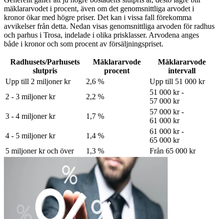
mäklararvodet i procent, även om det genomsnittliga arvodet i
kronor ökar med högre priser. Det kan i vissa fall förekomma
avvikelser från detta. Nedan visas genomsnittliga arvoden för
radhus
och parhus
i Trosa
, indelade i olika prisklasser. Arvodena anges
både i kronor och som procent av försäljningspriset.
Radhusets/Parhusets
Mäklararvode
Mäklararvode
slutpris
procent
intervall
Upp till 2 miljoner kr
2,6 %
Upp till 51 000 kr
51 000 kr -
2 - 3 miljoner kr
2,2 %
57 000 kr
57 000 kr -
3 - 4 miljoner kr
1,7 %
61 000 kr
61 000 kr -
4 - 5 miljoner kr
1,4 %
65 000 kr
5 miljoner kr och över
1,3 %
Från 65 000 kr