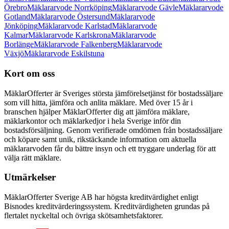
Örebro
Mäklararvode Norrköping
Mäklararvode Gävle
Mäklararvode
Gotland
Mäklararvode Östersund
Mäklararvode
Jönköping
Mäklararvode Karlstad
Mäklararvode
Kalmar
Mäklararvode Karlskrona
Mäklararvode
Borlänge
Mäklararvode Falkenberg
Mäklararvode
Växjö
Mäklararvode Eskilstuna
Kort om oss
MäklarOfferter är Sveriges största jämförelsetjänst för bostadssäljare
som vill hitta, jämföra och anlita mäklare. Med över
15
år i
branschen hjälper MäklarOfferter dig att jämföra mäklare,
mäklarkontor och mäklarkedjor i hela Sverige inför din
bostadsförsäljning. Genom verifierade omdömen från bostadssäljare
och köpare samt unik, rikstäckande information om aktuella
mäklararvoden får du bättre insyn och ett tryggare underlag för att
välja rätt mäklare.
Utmärkelser
MäklarOfferter Sverige AB har högsta kreditvärdighet enligt
Bisnodes kreditvärderingssystem. Kreditvärdigheten grundas på
flertalet nyckeltal och övriga skötsamhetsfaktorer.