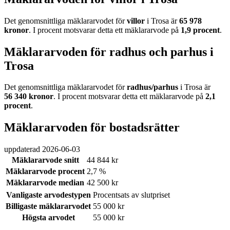
Det genomsnittliga mäklararvodet för
villor
i Trosa
är
65 978
kronor
. I procent motsvarar detta ett mäklararvode på
1,9
procent
.
Mäklararvoden för radhus och parhus i
Trosa
Det genomsnittliga mäklararvodet för
radhus/parhus
i Trosa
är
56 340
kronor
. I procent motsvarar detta ett mäklararvode på
2,1
procent
.
Mäklararvoden för bostadsrätter
uppdaterad
2026-06-03
Mäklararvode snitt
44 844 kr
Mäklararvode procent
2,7 %
Mäklararvode median
42 500 kr
Vanligaste arvodestypen
Procentsats av slutpriset
Billigaste mäklararvodet
55 000 kr
Högsta arvodet
55 000 kr