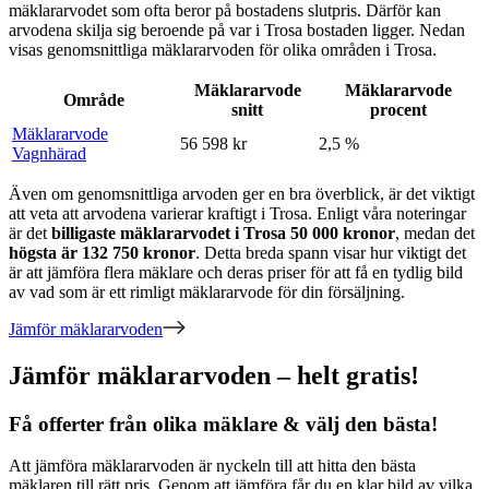
mäklararvodet som ofta beror på bostadens slutpris. Därför kan
arvodena skilja sig beroende på var
i
Trosa
bostaden ligger. Nedan
visas genomsnittliga mäklararvoden för olika områden
i
Trosa
.
Mäklararvode
Mäklararvode
Område
snitt
procent
Mäklararvode
56 598 kr
2,5 %
Vagnhärad
Även om genomsnittliga arvoden ger en bra överblick, är det viktigt
att veta att arvodena varierar kraftigt
i
Trosa
. Enligt våra noteringar
är det
billigaste mäklararvodet
i
Trosa
50 000
kronor
, medan det
högsta är
132 750
kronor
. Detta breda spann visar hur viktigt det
är att jämföra flera mäklare och deras priser för att få en tydlig bild
av vad som är ett rimligt mäklararvode för din försäljning.
Jämför mäklararvoden
Jämför mäklararvoden – helt gratis!
Få offerter från olika mäklare & välj den bästa!
Att jämföra mäklararvoden är nyckeln till att hitta den bästa
mäklaren till rätt pris. Genom att jämföra får du en klar bild av vilka