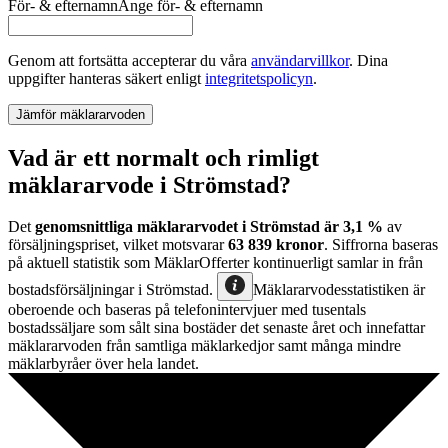
För- & efternamn
Ange
för- & efternamn
Genom att fortsätta accepterar du våra
användarvillkor
.
Dina
uppgifter hanteras säkert enligt
integritetspolicyn
.
Jämför mäklararvoden
Vad är ett normalt och rimligt
mäklararvode i Strömstad?
Det
genomsnittliga mäklararvodet
i
Strömstad
är
3,1
%
av
försäljningspriset, vilket motsvarar
63 839
kronor
. Siffrorna baseras
på aktuell statistik som MäklarOfferter kontinuerligt samlar in från
bostadsförsäljningar
i
Strömstad
.
Mäklararvodesstatistiken är
oberoende och baseras på telefonintervjuer med tusentals
bostadssäljare som sålt sina bostäder det senaste året och innefattar
mäklararvoden från samtliga mäklarkedjor samt många mindre
mäklarbyråer över hela landet.