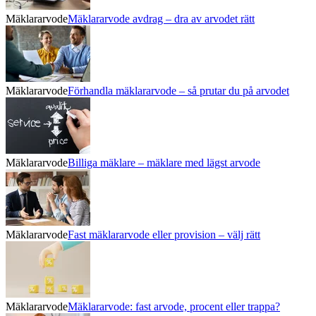
Mäklararvode
Mäklararvode avdrag – dra av arvodet rätt
Mäklararvode
Förhandla mäklararvode – så prutar du på arvodet
Mäklararvode
Billiga mäklare – mäklare med lägst arvode
Mäklararvode
Fast mäklararvode eller provision – välj rätt
Mäklararvode
Mäklararvode: fast arvode, procent eller trappa?