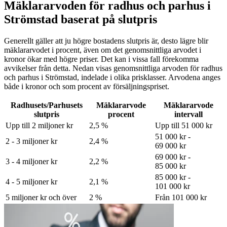
Mäklararvoden för radhus och parhus i
Strömstad baserat på slutpris
Generellt gäller att ju högre bostadens slutpris är, desto lägre blir
mäklararvodet i procent, även om det genomsnittliga arvodet i
kronor ökar med högre priser. Det kan i vissa fall förekomma
avvikelser från detta. Nedan visas genomsnittliga arvoden för
radhus
och parhus
i Strömstad
, indelade i olika prisklasser. Arvodena anges
både i kronor och som procent av försäljningspriset.
Radhusets/Parhusets
Mäklararvode
Mäklararvode
slutpris
procent
intervall
Upp till 2 miljoner kr
2,5 %
Upp till 51 000 kr
51 000 kr -
2 - 3 miljoner kr
2,4 %
69 000 kr
69 000 kr -
3 - 4 miljoner kr
2,2 %
85 000 kr
85 000 kr -
4 - 5 miljoner kr
2,1 %
101 000 kr
5 miljoner kr och över
2 %
Från 101 000 kr