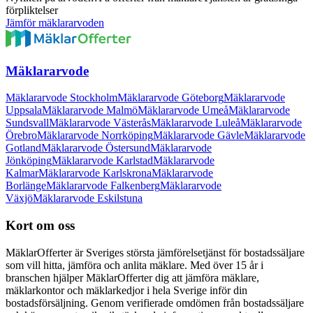
förpliktelser
Jämför mäklararvoden
Mäklararvode
Mäklararvode Stockholm
Mäklararvode Göteborg
Mäklararvode
Uppsala
Mäklararvode Malmö
Mäklararvode Umeå
Mäklararvode
Sundsvall
Mäklararvode Västerås
Mäklararvode Luleå
Mäklararvode
Örebro
Mäklararvode Norrköping
Mäklararvode Gävle
Mäklararvode
Gotland
Mäklararvode Östersund
Mäklararvode
Jönköping
Mäklararvode Karlstad
Mäklararvode
Kalmar
Mäklararvode Karlskrona
Mäklararvode
Borlänge
Mäklararvode Falkenberg
Mäklararvode
Växjö
Mäklararvode Eskilstuna
Kort om oss
MäklarOfferter är Sveriges största jämförelsetjänst för bostadssäljare
som vill hitta, jämföra och anlita mäklare. Med över
15
år i
branschen hjälper MäklarOfferter dig att jämföra mäklare,
mäklarkontor och mäklarkedjor i hela Sverige inför din
bostadsförsäljning. Genom verifierade omdömen från bostadssäljare