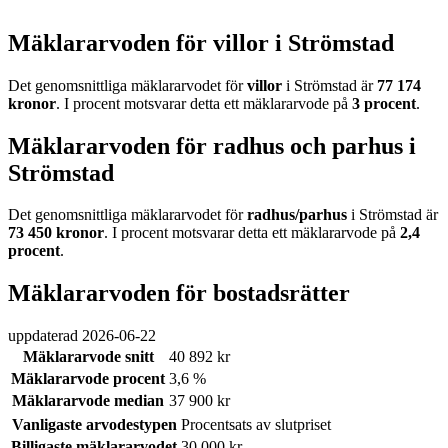
Mäklararvoden för villor i Strömstad
Det genomsnittliga mäklararvodet för
villor
i Strömstad
är
77 174
kronor
. I procent motsvarar detta ett mäklararvode på
3
procent
.
Mäklararvoden för radhus och parhus i
Strömstad
Det genomsnittliga mäklararvodet för
radhus/parhus
i Strömstad
är
73 450
kronor
. I procent motsvarar detta ett mäklararvode på
2,4
procent
.
Mäklararvoden för bostadsrätter
uppdaterad
2026-06-22
Mäklararvode snitt
40 892 kr
Mäklararvode procent
3,6 %
Mäklararvode median
37 900 kr
Vanligaste arvodestypen
Procentsats av slutpriset
Billigaste mäklararvodet
30 000 kr