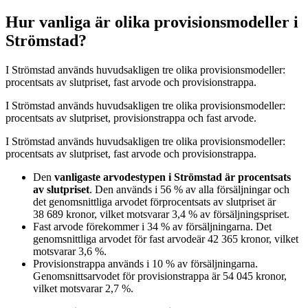
Hur vanliga är olika provisionsmodeller i
Strömstad?
I
Strömstad
används huvudsakligen
tre
olika provisionsmodeller:
procentsats av slutpriset, fast arvode och provisionstrappa
.
I
Strömstad
används huvudsakligen
tre
olika provisionsmodeller:
procentsats av slutpriset, provisionstrappa och fast arvode
.
I
Strömstad
används huvudsakligen
tre
olika provisionsmodeller:
procentsats av slutpriset, fast arvode och provisionstrappa
.
Den
vanligaste arvodestypen
i Strömstad
är
procentsats
av slutpriset
. Den används i
56
%
av alla försäljningar och
det genomsnittliga arvodet för
procentsats av slutpriset
är
38 689
kronor
, vilket motsvarar
3,4
%
av försäljningspriset.
Fast arvode
förekommer i
34
%
av försäljningarna. Det
genomsnittliga arvodet för
fast arvode
är
42 365
kronor
, vilket
motsvarar
3,6
%
.
Provisionstrappa
används i
10
%
av försäljningarna.
Genomsnittsarvodet för
provisionstrappa
är
54 045
kronor
,
vilket motsvarar
2,7
%
.