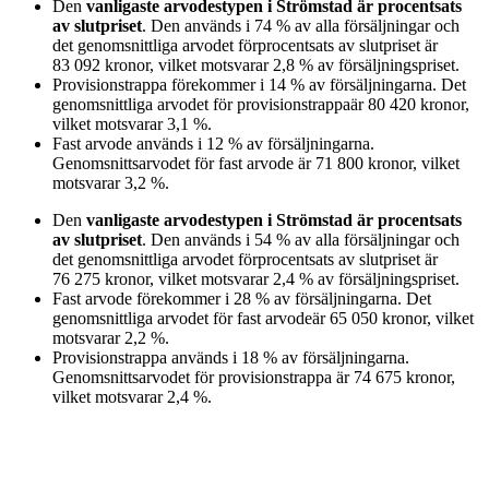
Den
vanligaste arvodestypen
i Strömstad
är
procentsats
av slutpriset
. Den används i
74
%
av alla försäljningar och
det genomsnittliga arvodet för
procentsats av slutpriset
är
83 092
kronor
, vilket motsvarar
2,8
%
av försäljningspriset.
Provisionstrappa
förekommer i
14
%
av försäljningarna. Det
genomsnittliga arvodet för
provisionstrappa
är
80 420
kronor
,
vilket motsvarar
3,1
%
.
Fast arvode
används i
12
%
av försäljningarna.
Genomsnittsarvodet för
fast arvode
är
71 800
kronor
, vilket
motsvarar
3,2
%
.
Den
vanligaste arvodestypen
i Strömstad
är
procentsats
av slutpriset
. Den används i
54
%
av alla försäljningar och
det genomsnittliga arvodet för
procentsats av slutpriset
är
76 275
kronor
, vilket motsvarar
2,4
%
av försäljningspriset.
Fast arvode
förekommer i
28
%
av försäljningarna. Det
genomsnittliga arvodet för
fast arvode
är
65 050
kronor
, vilket
motsvarar
2,2
%
.
Provisionstrappa
används i
18
%
av försäljningarna.
Genomsnittsarvodet för
provisionstrappa
är
74 675
kronor
,
vilket motsvarar
2,4
%
.