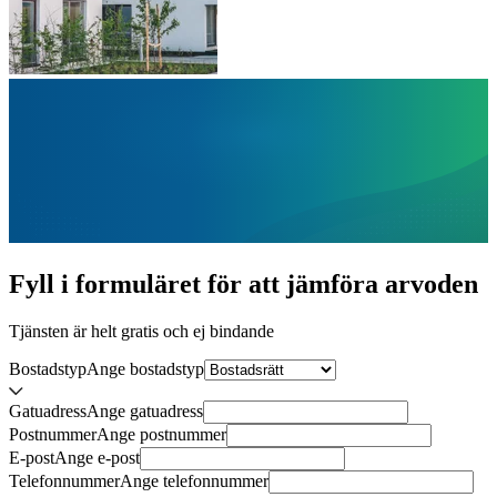
Fyll i formuläret för att jämföra
arvoden
Tjänsten är helt gratis och ej bindande
Bostadstyp
Ange
bostadstyp
Gatuadress
Ange
gatuadress
Postnummer
Ange
postnummer
E-post
Ange
e-post
Telefonnummer
Ange
telefonnummer