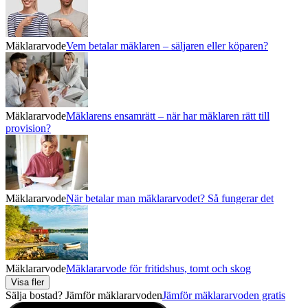
Mäklararvode
Vem betalar mäklaren – säljaren eller köparen?
Mäklararvode
Mäklarens ensamrätt – när har mäklaren rätt till
provision?
Mäklararvode
När betalar man mäklararvodet? Så fungerar det
Mäklararvode
Mäklararvode för fritidshus, tomt och skog
Visa fler
Sälja bostad? Jämför mäklararvoden
Jämför mäklararvoden gratis