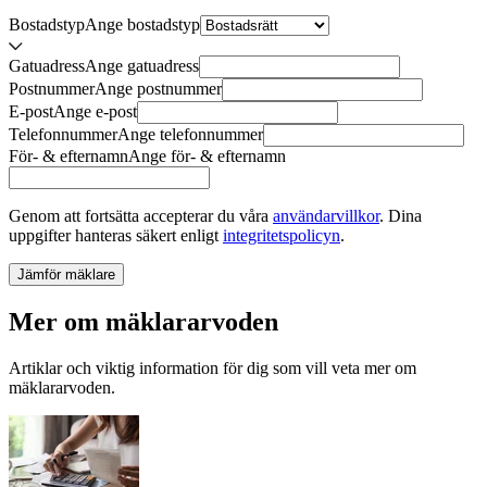
Bostadstyp
Ange
bostadstyp
Gatuadress
Ange
gatuadress
Postnummer
Ange
postnummer
E-post
Ange
e-post
Telefonnummer
Ange
telefonnummer
För- & efternamn
Ange
för- & efternamn
Genom att fortsätta accepterar du våra
användarvillkor
.
Dina
uppgifter hanteras säkert enligt
integritetspolicyn
.
Jämför mäklare
Mer om mäklararvoden
Artiklar och viktig information för dig som vill veta mer om
mäklararvoden.