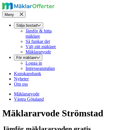
Meny
Sälja bostad
Jämför & hitta
mäklare
Så funkar det
Välj rätt mäklare
Mäklararvode
För mäklare
Logga in
Intresseanmälan
Kunskapsbank
Nyheter
Om oss
Mäklararvode
Västra Götaland
Mäklararvode Strömstad
Jämför mäklararvoden gratis