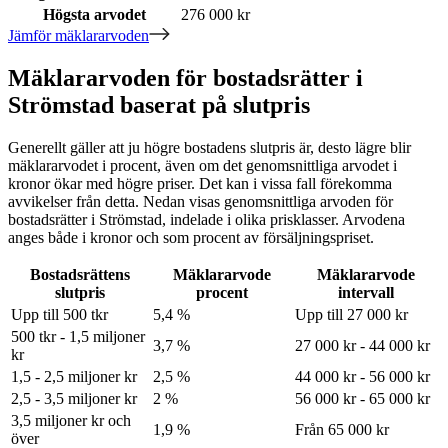
Högsta arvodet
276 000 kr
Jämför mäklararvoden
Mäklararvoden för bostadsrätter i
Strömstad baserat på slutpris
Generellt gäller att ju högre bostadens slutpris är, desto lägre blir
mäklararvodet i procent, även om det genomsnittliga arvodet i
kronor ökar med högre priser. Det kan i vissa fall förekomma
avvikelser från detta. Nedan visas genomsnittliga arvoden för
bostadsrätter
i Strömstad
, indelade i olika prisklasser. Arvodena
anges både i kronor och som procent av försäljningspriset.
Bostadsrättens
Mäklararvode
Mäklararvode
slutpris
procent
intervall
Upp till 500 tkr
5,4 %
Upp till 27 000 kr
500 tkr - 1,5 miljoner
3,7 %
27 000 kr - 44 000 kr
kr
1,5 - 2,5 miljoner kr
2,5 %
44 000 kr - 56 000 kr
2,5 - 3,5 miljoner kr
2 %
56 000 kr - 65 000 kr
3,5 miljoner kr och
1,9 %
Från 65 000 kr
över