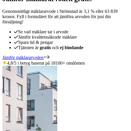
Genomsnittligt mäklararvode
i
Strömstad
är
3,1
%
eller
63 839
kronor
.
Fyll i formuläret för att jämföra arvoden för just din
försäljning!
Se vad mäklare tar i arvode
Jämför kvalitetssäkrade mäklare
Spara tid & pengar
Tjänsten är
gratis
och
ej bindande
Jämför mäklararvoden
4,8
/5 i betyg baserat på
18100
+
omdömen