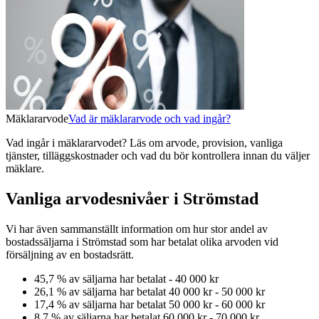
Mäklararvode
Vad är mäklararvode och vad ingår?
Vad ingår i mäklararvodet? Läs om arvode, provision, vanliga
tjänster, tilläggskostnader och vad du bör kontrollera innan du väljer
mäklare.
Vanliga arvodesnivåer i Strömstad
Vi har även sammanställt information om hur stor andel av
bostadssäljarna
i Strömstad
som har betalat olika arvoden vid
försäljning av
en
bostadsrätt
.
45,7
% av säljarna har betalat
-
40 000 kr
26,1
% av säljarna har betalat
40 000 kr
-
50 000 kr
17,4
% av säljarna har betalat
50 000 kr
-
60 000 kr
8,7
% av säljarna har betalat
60 000 kr
-
70 000 kr