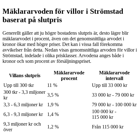
Mäklararvoden för villor i Strömstad
baserat på slutpris
Generellt gäller att ju högre bostadens slutpris är, desto lägre blir
mäklararvodet i procent, även om det genomsnittliga arvodet i
kronor ökar med högre priser. Det kan i vissa fall förekomma
avvikelser från detta. Nedan visas genomsnittliga arvoden för
villor
i
Strömstad
, indelade i olika prisklasser. Arvodena anges både i
kronor och som procent av försäljningspriset.
Mäklararvode
Mäklararvode
Villans slutpris
procent
intervall
Upp till 300 tkr
11 %
Upp till 33 000 kr
300 tkr - 3,3 miljoner
3,5 %
33 000 kr - 79 000 kr
kr
3,3 - 6,3 miljoner kr
1,9 %
79 000 kr - 100 000 kr
100 000 kr -
6,3 - 9,3 miljoner kr
1,4 %
115 000 kr
9,3 miljoner kr och
1,2 %
Från 115 000 kr
över