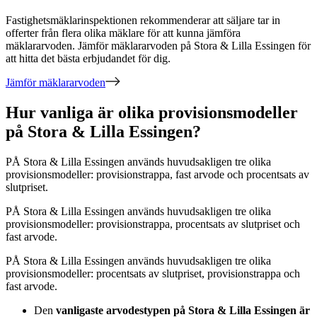
Fastighetsmäklarinspektionen rekommenderar att säljare tar in
offerter från flera olika mäklare för att kunna jämföra
mäklararvoden. Jämför mäklararvoden
på Stora & Lilla Essingen
för
att hitta det bästa erbjudandet för dig.
Jämför mäklararvoden
Hur vanliga är olika provisionsmodeller
på Stora & Lilla Essingen?
PÅ
Stora & Lilla Essingen
används huvudsakligen
tre
olika
provisionsmodeller:
provisionstrappa, fast arvode och procentsats av
slutpriset
.
PÅ
Stora & Lilla Essingen
används huvudsakligen
tre
olika
provisionsmodeller:
provisionstrappa, procentsats av slutpriset och
fast arvode
.
PÅ
Stora & Lilla Essingen
används huvudsakligen
tre
olika
provisionsmodeller:
procentsats av slutpriset, provisionstrappa och
fast arvode
.
Den
vanligaste arvodestypen
på Stora & Lilla Essingen
är