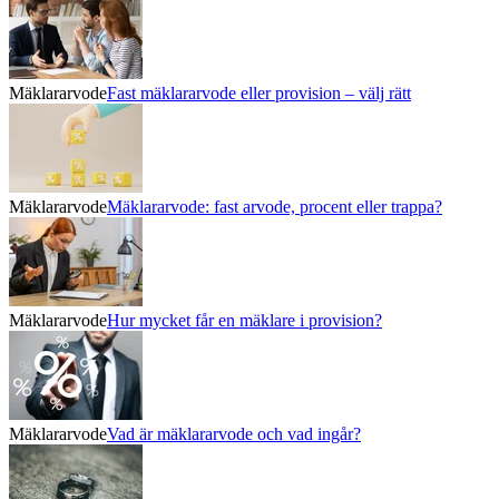
Mäklararvode
Fast mäklararvode eller provision – välj rätt
Mäklararvode
Mäklararvode: fast arvode, procent eller trappa?
Mäklararvode
Hur mycket får en mäklare i provision?
Mäklararvode
Vad är mäklararvode och vad ingår?