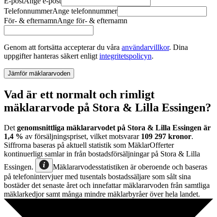
E-post
Ange
e-post
Telefonnummer
Ange
telefonnummer
För- & efternamn
Ange
för- & efternamn
Genom att fortsätta accepterar du våra
användarvillkor
.
Dina
uppgifter hanteras säkert enligt
integritetspolicyn
.
Jämför mäklararvoden
Vad är ett normalt och rimligt
mäklararvode på Stora & Lilla Essingen?
Det
genomsnittliga mäklararvodet
på
Stora & Lilla Essingen
är
1,4
%
av försäljningspriset, vilket motsvarar
109 297
kronor
.
Siffrorna baseras på aktuell statistik som MäklarOfferter
kontinuerligt samlar in från bostadsförsäljningar
på
Stora & Lilla
Essingen
.
Mäklararvodesstatistiken är oberoende och baseras
på telefonintervjuer med tusentals bostadssäljare som sålt sina
bostäder det senaste året och innefattar mäklararvoden från samtliga
mäklarkedjor samt många mindre mäklarbyråer över hela landet.