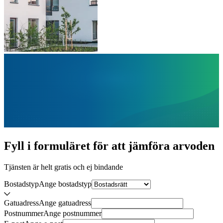
Fyll i formuläret för att jämföra
arvoden
Tjänsten är helt gratis och ej bindande
Bostadstyp
Ange
bostadstyp
Gatuadress
Ange
gatuadress
Postnummer
Ange
postnummer