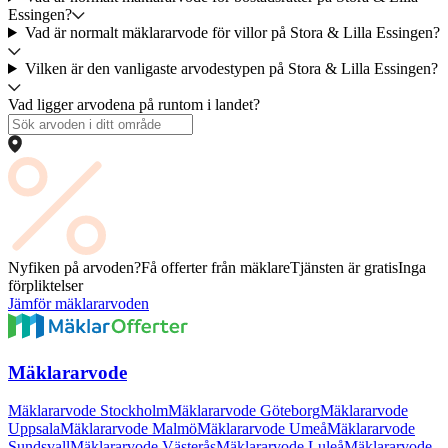
Essingen?
Vad är normalt mäklararvode för villor på Stora & Lilla Essingen?
Vilken är den vanligaste arvodestypen på Stora & Lilla Essingen?
Vad ligger arvodena på runtom i landet?
Nyfiken på arvoden?
Få offerter från mäklare
Tjänsten är gratis
Inga
förpliktelser
Jämför mäklararvoden
Mäklararvode
Mäklararvode Stockholm
Mäklararvode Göteborg
Mäklararvode
Uppsala
Mäklararvode Malmö
Mäklararvode Umeå
Mäklararvode
Sundsvall
Mäklararvode Västerås
Mäklararvode Luleå
Mäklararvode