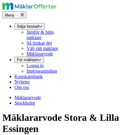
Meny
Sälja bostad
Jämför & hitta
mäklare
Så funkar det
Välj rätt mäklare
Mäklararvode
För mäklare
Logga in
Intresseanmälan
Kunskapsbank
Nyheter
Om oss
Mäklararvode
Stockholm
Mäklararvode Stora & Lilla
Essingen