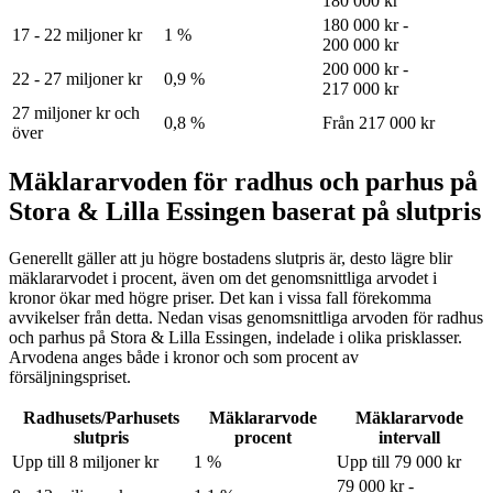
180 000 kr
180 000 kr -
17 - 22 miljoner kr
1 %
200 000 kr
200 000 kr -
22 - 27 miljoner kr
0,9 %
217 000 kr
27 miljoner kr och
0,8 %
Från 217 000 kr
över
Mäklararvoden för radhus och parhus på
Stora & Lilla Essingen baserat på slutpris
Generellt gäller att ju högre bostadens slutpris är, desto lägre blir
mäklararvodet i procent, även om det genomsnittliga arvodet i
kronor ökar med högre priser. Det kan i vissa fall förekomma
avvikelser från detta. Nedan visas genomsnittliga arvoden för
radhus
och parhus
på Stora & Lilla Essingen
, indelade i olika prisklasser.
Arvodena anges både i kronor och som procent av
försäljningspriset.
Radhusets/Parhusets
Mäklararvode
Mäklararvode
slutpris
procent
intervall
Upp till 8 miljoner kr
1 %
Upp till 79 000 kr
79 000 kr -