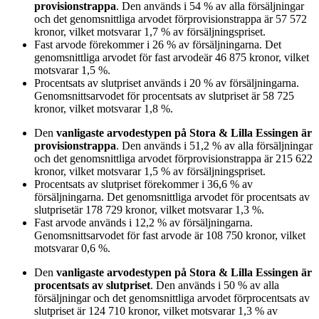
provisionstrappa
. Den används i
54
%
av alla försäljningar
och det genomsnittliga arvodet för
provisionstrappa
är
57 572
kronor
, vilket motsvarar
1,7
%
av försäljningspriset.
Fast arvode
förekommer i
26
%
av försäljningarna. Det
genomsnittliga arvodet för
fast arvode
är
46 875
kronor
, vilket
motsvarar
1,5
%
.
Procentsats av slutpriset
används i
20
%
av försäljningarna.
Genomsnittsarvodet för
procentsats av slutpriset
är
58 725
kronor
, vilket motsvarar
1,8
%
.
Den
vanligaste arvodestypen
på Stora & Lilla Essingen
är
provisionstrappa
. Den används i
51,2
%
av alla försäljningar
och det genomsnittliga arvodet för
provisionstrappa
är
215 622
kronor
, vilket motsvarar
1,5
%
av försäljningspriset.
Procentsats av slutpriset
förekommer i
36,6
%
av
försäljningarna. Det genomsnittliga arvodet för
procentsats av
slutpriset
är
178 729
kronor
, vilket motsvarar
1,3
%
.
Fast arvode
används i
12,2
%
av försäljningarna.
Genomsnittsarvodet för
fast arvode
är
108 750
kronor
, vilket
motsvarar
0,6
%
.
Den
vanligaste arvodestypen
på Stora & Lilla Essingen
är
procentsats av slutpriset
. Den används i
50
%
av alla
försäljningar och det genomsnittliga arvodet för
procentsats av
slutpriset
är
124 710
kronor
, vilket motsvarar
1,3
%
av