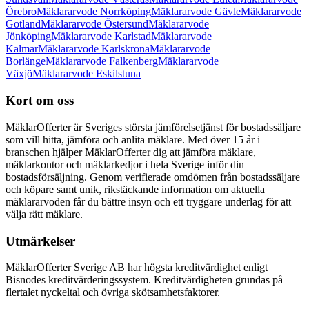
Örebro
Mäklararvode Norrköping
Mäklararvode Gävle
Mäklararvode
Gotland
Mäklararvode Östersund
Mäklararvode
Jönköping
Mäklararvode Karlstad
Mäklararvode
Kalmar
Mäklararvode Karlskrona
Mäklararvode
Borlänge
Mäklararvode Falkenberg
Mäklararvode
Växjö
Mäklararvode Eskilstuna
Kort om oss
MäklarOfferter är Sveriges största jämförelsetjänst för bostadssäljare
som vill hitta, jämföra och anlita mäklare. Med över
15
år i
branschen hjälper MäklarOfferter dig att jämföra mäklare,
mäklarkontor och mäklarkedjor i hela Sverige inför din
bostadsförsäljning. Genom verifierade omdömen från bostadssäljare
och köpare samt unik, rikstäckande information om aktuella
mäklararvoden får du bättre insyn och ett tryggare underlag för att
välja rätt mäklare.
Utmärkelser
MäklarOfferter Sverige AB har högsta kreditvärdighet enligt
Bisnodes kreditvärderingssystem. Kreditvärdigheten grundas på
flertalet nyckeltal och övriga skötsamhetsfaktorer.