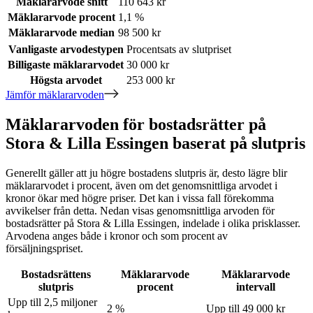
Mäklararvode snitt
110 643 kr
Mäklararvode procent
1,1 %
Mäklararvode median
98 500 kr
Vanligaste arvodestypen
Procentsats av slutpriset
Billigaste mäklararvodet
30 000 kr
Högsta arvodet
253 000 kr
Jämför mäklararvoden
Mäklararvoden för bostadsrätter på
Stora & Lilla Essingen baserat på slutpris
Generellt gäller att ju högre bostadens slutpris är, desto lägre blir
mäklararvodet i procent, även om det genomsnittliga arvodet i
kronor ökar med högre priser. Det kan i vissa fall förekomma
avvikelser från detta. Nedan visas genomsnittliga arvoden för
bostadsrätter
på Stora & Lilla Essingen
, indelade i olika prisklasser.
Arvodena anges både i kronor och som procent av
försäljningspriset.
Bostadsrättens
Mäklararvode
Mäklararvode
slutpris
procent
intervall
Upp till 2,5 miljoner
2 %
Upp till 49 000 kr