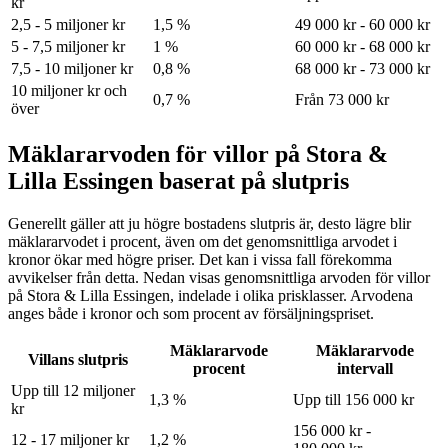
kr
2,5 - 5 miljoner kr
1,5 %
49 000 kr - 60 000 kr
5 - 7,5 miljoner kr
1 %
60 000 kr - 68 000 kr
7,5 - 10 miljoner kr
0,8 %
68 000 kr - 73 000 kr
10 miljoner kr och
0,7 %
Från 73 000 kr
över
Mäklararvoden för villor på Stora &
Lilla Essingen baserat på slutpris
Generellt gäller att ju högre bostadens slutpris är, desto lägre blir
mäklararvodet i procent, även om det genomsnittliga arvodet i
kronor ökar med högre priser. Det kan i vissa fall förekomma
avvikelser från detta. Nedan visas genomsnittliga arvoden för
villor
på Stora & Lilla Essingen
, indelade i olika prisklasser. Arvodena
anges både i kronor och som procent av försäljningspriset.
Mäklararvode
Mäklararvode
Villans slutpris
procent
intervall
Upp till 12 miljoner
1,3 %
Upp till 156 000 kr
kr
156 000 kr -
12 - 17 miljoner kr
1,2 %