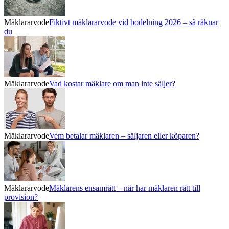
Mäklararvode
Fiktivt mäklararvode vid bodelning 2026 – så räknar
du
Mäklararvode
Vad kostar mäklare om man inte säljer?
Mäklararvode
Vem betalar mäklaren – säljaren eller köparen?
Mäklararvode
Mäklarens ensamrätt – när har mäklaren rätt till
provision?