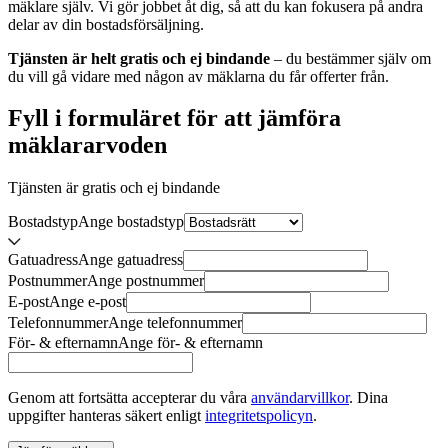
mäklare själv. Vi gör jobbet åt dig, så att du kan fokusera på andra
delar av din bostadsförsäljning.
Tjänsten är helt gratis och ej bindande
– du bestämmer själv om
du vill gå vidare med någon av mäklarna du får offerter från.
Fyll i formuläret för att jämföra
mäklararvoden
Tjänsten är gratis och ej bindande
Bostadstyp
Ange
bostadstyp
Gatuadress
Ange
gatuadress
Postnummer
Ange
postnummer
E-post
Ange
e-post
Telefonnummer
Ange
telefonnummer
För- & efternamn
Ange
för- & efternamn
Genom att fortsätta accepterar du våra
användarvillkor
.
Dina
uppgifter hanteras säkert enligt
integritetspolicyn
.