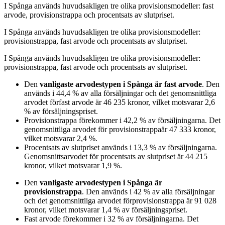
I
Spånga
används huvudsakligen
tre
olika provisionsmodeller:
fast
arvode, provisionstrappa och procentsats av slutpriset
.
I
Spånga
används huvudsakligen
tre
olika provisionsmodeller:
provisionstrappa, fast arvode och procentsats av slutpriset
.
I
Spånga
används huvudsakligen
tre
olika provisionsmodeller:
provisionstrappa, fast arvode och procentsats av slutpriset
.
Den
vanligaste arvodestypen
i Spånga
är
fast arvode
. Den
används i
44,4
%
av alla försäljningar och det genomsnittliga
arvodet för
fast arvode
är
46 235
kronor
, vilket motsvarar
2,6
%
av försäljningspriset.
Provisionstrappa
förekommer i
42,2
%
av försäljningarna. Det
genomsnittliga arvodet för
provisionstrappa
är
47 333
kronor
,
vilket motsvarar
2,4
%
.
Procentsats av slutpriset
används i
13,3
%
av försäljningarna.
Genomsnittsarvodet för
procentsats av slutpriset
är
44 215
kronor
, vilket motsvarar
1,9
%
.
Den
vanligaste arvodestypen
i Spånga
är
provisionstrappa
. Den används i
42
%
av alla försäljningar
och det genomsnittliga arvodet för
provisionstrappa
är
91 028
kronor
, vilket motsvarar
1,4
%
av försäljningspriset.
Fast arvode
förekommer i
32
%
av försäljningarna. Det