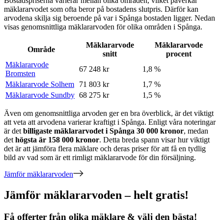
Bostadspriserna varierar mellan olika områden, vilket påverkar
mäklararvodet som ofta beror på bostadens slutpris. Därför kan
arvodena skilja sig beroende på var
i
Spånga
bostaden ligger. Nedan
visas genomsnittliga mäklararvoden för olika områden
i
Spånga
.
Mäklararvode
Mäklararvode
Område
snitt
procent
Mäklararvode
67 248 kr
1,8 %
Bromsten
Mäklararvode Solhem
71 803 kr
1,7 %
Mäklararvode Sundby
68 275 kr
1,5 %
Även om genomsnittliga arvoden ger en bra överblick, är det viktigt
att veta att arvodena varierar kraftigt
i
Spånga
. Enligt våra noteringar
är det
billigaste mäklararvodet
i
Spånga
30 000
kronor
, medan
det
högsta är
158 000
kronor
. Detta breda spann visar hur viktigt
det är att jämföra flera mäklare och deras priser för att få en tydlig
bild av vad som är ett rimligt mäklararvode för din försäljning.
Jämför mäklararvoden
Jämför mäklararvoden – helt gratis!
Få offerter från olika mäklare & välj den bästa!