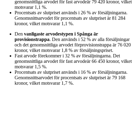
genomsnittliga arvodet för
fast arvode
är
79 420
kronor
, vilket
motsvarar
1,1
%
.
Procentsats av slutpriset
används i
26
%
av försäljningarna.
Genomsnittsarvodet för
procentsats av slutpriset
är
81 284
kronor
, vilket motsvarar
1,1
%
.
Den
vanligaste arvodestypen
i Spånga
är
provisionstrappa
. Den används i
52
%
av alla försäljningar
och det genomsnittliga arvodet för
provisionstrappa
är
76 020
kronor
, vilket motsvarar
1,8
%
av försäljningspriset.
Fast arvode
förekommer i
32
%
av försäljningarna. Det
genomsnittliga arvodet för
fast arvode
är
66 450
kronor
, vilket
motsvarar
1,5
%
.
Procentsats av slutpriset
används i
16
%
av försäljningarna.
Genomsnittsarvodet för
procentsats av slutpriset
är
79 168
kronor
, vilket motsvarar
1,7
%
.