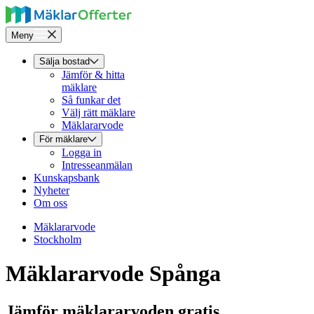
Meny
Sälja bostad
Jämför & hitta
mäklare
Så funkar det
Välj rätt mäklare
Mäklararvode
För mäklare
Logga in
Intresseanmälan
Kunskapsbank
Nyheter
Om oss
Mäklararvode
Stockholm
Mäklararvode Spånga
Jämför mäklararvoden gratis