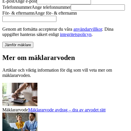
E-post
Ange
e-post
Telefonnummer
Ange
telefonnummer
För- & efternamn
Ange
för- & efternamn
Genom att fortsätta accepterar du våra
användarvillkor
.
Dina
uppgifter hanteras säkert enligt
integritetspolicyn
.
Jämför mäklare
Mer om mäklararvoden
Artiklar och viktig information för dig som vill veta mer om
mäklararvoden.
Mäklararvode
Mäklararvode avdrag – dra av arvodet rätt