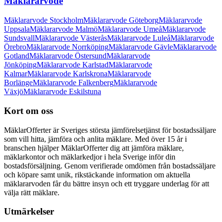
Mäklararvode
Mäklararvode Stockholm
Mäklararvode Göteborg
Mäklararvode
Uppsala
Mäklararvode Malmö
Mäklararvode Umeå
Mäklararvode
Sundsvall
Mäklararvode Västerås
Mäklararvode Luleå
Mäklararvode
Örebro
Mäklararvode Norrköping
Mäklararvode Gävle
Mäklararvode
Gotland
Mäklararvode Östersund
Mäklararvode
Jönköping
Mäklararvode Karlstad
Mäklararvode
Kalmar
Mäklararvode Karlskrona
Mäklararvode
Borlänge
Mäklararvode Falkenberg
Mäklararvode
Växjö
Mäklararvode Eskilstuna
Kort om oss
MäklarOfferter är Sveriges största jämförelsetjänst för bostadssäljare
som vill hitta, jämföra och anlita mäklare. Med över
15
år i
branschen hjälper MäklarOfferter dig att jämföra mäklare,
mäklarkontor och mäklarkedjor i hela Sverige inför din
bostadsförsäljning. Genom verifierade omdömen från bostadssäljare
och köpare samt unik, rikstäckande information om aktuella
mäklararvoden får du bättre insyn och ett tryggare underlag för att
välja rätt mäklare.
Utmärkelser