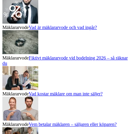
Mäklararvode
Vad är mäklararvode och vad ingår?
Mäklararvode
Fiktivt mäklararvode vid bodelning 2026 – så räknar
du
Mäklararvode
Vad kostar mäklare om man inte säljer?
Mäklararvode
Vem betalar mäklaren – säljaren eller köparen?