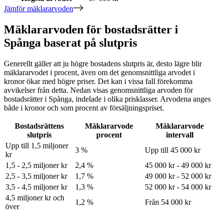
Jämför mäklararvoden
Mäklararvoden för bostadsrätter i
Spånga baserat på slutpris
Generellt gäller att ju högre bostadens slutpris är, desto lägre blir
mäklararvodet i procent, även om det genomsnittliga arvodet i
kronor ökar med högre priser. Det kan i vissa fall förekomma
avvikelser från detta. Nedan visas genomsnittliga arvoden för
bostadsrätter
i Spånga
, indelade i olika prisklasser. Arvodena anges
både i kronor och som procent av försäljningspriset.
Bostadsrättens
Mäklararvode
Mäklararvode
slutpris
procent
intervall
Upp till 1,5 miljoner
3 %
Upp till 45 000 kr
kr
1,5 - 2,5 miljoner kr
2,4 %
45 000 kr - 49 000 kr
2,5 - 3,5 miljoner kr
1,7 %
49 000 kr - 52 000 kr
3,5 - 4,5 miljoner kr
1,3 %
52 000 kr - 54 000 kr
4,5 miljoner kr och
1,2 %
Från 54 000 kr
över