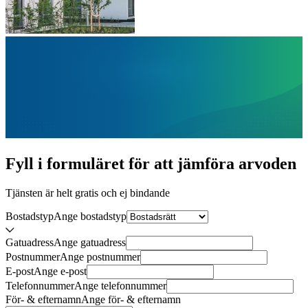
Fyll i formuläret för att jämföra
arvoden
Tjänsten är helt gratis och ej bindande
Bostadstyp
Ange
bostadstyp
Gatuadress
Ange
gatuadress
Postnummer
Ange
postnummer
E-post
Ange
e-post
Telefonnummer
Ange
telefonnummer
För- & efternamn
Ange
för- & efternamn