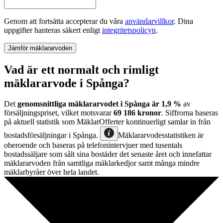
Genom att fortsätta accepterar du våra
användarvillkor
.
Dina
uppgifter hanteras säkert enligt
integritetspolicyn
.
Jämför mäklararvoden
Vad är ett normalt och rimligt
mäklararvode i Spånga?
Det
genomsnittliga mäklararvodet
i
Spånga
är
1,9
%
av
försäljningspriset, vilket motsvarar
69 186
kronor
. Siffrorna baseras
på aktuell statistik som MäklarOfferter kontinuerligt samlar in från
bostadsförsäljningar
i
Spånga
.
Mäklararvodesstatistiken är
oberoende och baseras på telefonintervjuer med tusentals
bostadssäljare som sålt sina bostäder det senaste året och innefattar
mäklararvoden från samtliga mäklarkedjor samt många mindre
mäklarbyråer över hela landet.