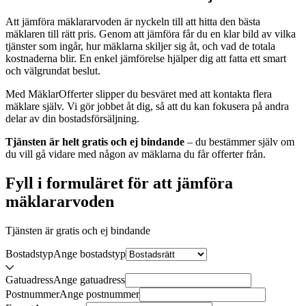
Att jämföra mäklararvoden är nyckeln till att hitta den bästa
mäklaren till rätt pris. Genom att jämföra får du en klar bild av vilka
tjänster som ingår, hur mäklarna skiljer sig åt, och vad de totala
kostnaderna blir. En enkel jämförelse hjälper dig att fatta ett smart
och välgrundat beslut.
Med MäklarOfferter slipper du besväret med att kontakta flera
mäklare själv. Vi gör jobbet åt dig, så att du kan fokusera på andra
delar av din bostadsförsäljning.
Tjänsten är helt gratis och ej bindande
– du bestämmer själv om
du vill gå vidare med någon av mäklarna du får offerter från.
Fyll i formuläret för att jämföra
mäklararvoden
Tjänsten är gratis och ej bindande
Bostadstyp
Ange
bostadstyp
Gatuadress
Ange
gatuadress
Postnummer
Ange
postnummer