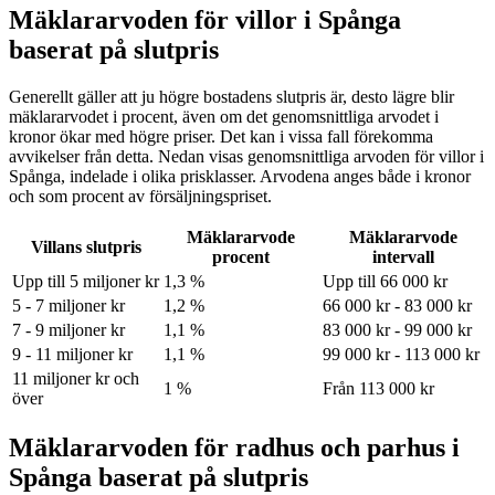
Mäklararvoden för villor i Spånga
baserat på slutpris
Generellt gäller att ju högre bostadens slutpris är, desto lägre blir
mäklararvodet i procent, även om det genomsnittliga arvodet i
kronor ökar med högre priser. Det kan i vissa fall förekomma
avvikelser från detta. Nedan visas genomsnittliga arvoden för
villor
i
Spånga
, indelade i olika prisklasser. Arvodena anges både i kronor
och som procent av försäljningspriset.
Mäklararvode
Mäklararvode
Villans slutpris
procent
intervall
Upp till 5 miljoner kr
1,3 %
Upp till 66 000 kr
5 - 7 miljoner kr
1,2 %
66 000 kr - 83 000 kr
7 - 9 miljoner kr
1,1 %
83 000 kr - 99 000 kr
9 - 11 miljoner kr
1,1 %
99 000 kr - 113 000 kr
11 miljoner kr och
1 %
Från 113 000 kr
över
Mäklararvoden för radhus och parhus i
Spånga baserat på slutpris