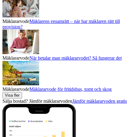
Mäklararvode
Mäklarens ensamrätt – när har mäklaren rätt till
provision?
Mäklararvode
När betalar man mäklararvodet? Så fungerar det
Mäklararvode
Mäklararvode för fritidshus, tomt och skog
Visa fler
Sälja bostad? Jämför mäklararvoden
Jämför mäklararvoden gratis