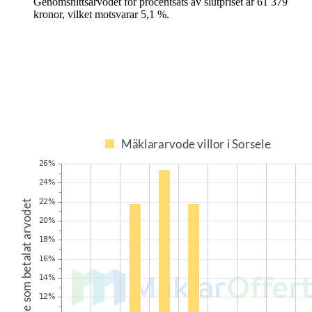
Genomsnittsarvodet för
procentsats av slutpriset
är
61 379
kronor
, vilket motsvarar
5,1
%
.