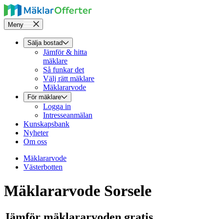
Meny
Sälja bostad
Jämför & hitta
mäklare
Så funkar det
Välj rätt mäklare
Mäklararvode
För mäklare
Logga in
Intresseanmälan
Kunskapsbank
Nyheter
Om oss
Mäklararvode
Västerbotten
Mäklararvode Sorsele
Jämför mäklararvoden gratis