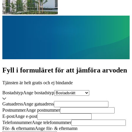
Fyll i formuläret för att jämföra
arvoden
Tjänsten är helt gratis och ej bindande
Bostadstyp
Ange
bostadstyp
Gatuadress
Ange
gatuadress
Postnummer
Ange
postnummer
E-post
Ange
e-post
Telefonnummer
Ange
telefonnummer
För- & efternamn
Ange
för- & efternamn