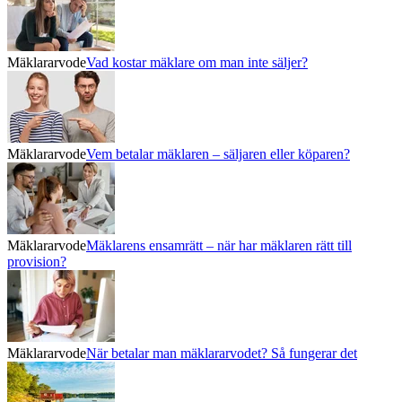
Mäklararvode
Vad kostar mäklare om man inte säljer?
Mäklararvode
Vem betalar mäklaren – säljaren eller köparen?
Mäklararvode
Mäklarens ensamrätt – när har mäklaren rätt till
provision?
Mäklararvode
När betalar man mäklararvodet? Så fungerar det