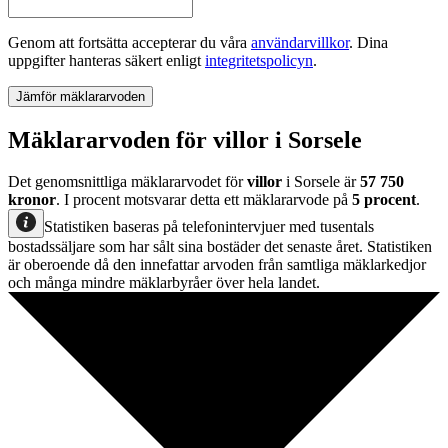
Genom att fortsätta accepterar du våra
användarvillkor
.
Dina
uppgifter hanteras säkert enligt
integritetspolicyn
.
Jämför mäklararvoden
Mäklararvoden för villor i Sorsele
Det genomsnittliga mäklararvodet för
villor
i Sorsele
är
57 750
kronor
. I procent motsvarar detta ett mäklararvode på
5
procent
.
Statistiken baseras på telefonintervjuer med tusentals
bostadssäljare som har sålt sina bostäder det senaste året. Statistiken
är oberoende då den innefattar arvoden från samtliga mäklarkedjor
och många mindre mäklarbyråer över hela landet.