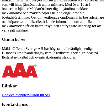
MäklarOfferter är Sveriges största jämförelsetjänst för bostadssäljare
som vill hitta, jämföra och anlita mäklare. Med över
15
år i
branschen hjälper MäklarOfferter dig att jämföra mäklare,
mäklarkontor och mäklarkedjor i hela Sverige inför din
bostadsförsäljning. Genom verifierade omdömen från bostadssäljare
och köpare samt unik, rikstäckande information om aktuella
mäklararvoden får du bättre insyn och ett tryggare underlag för att
välja rätt mäklare.
Utmärkelser
MäklarOfferter Sverige AB har högsta kreditvärdighet enligt
Bisnodes kreditvärderingssystem. Kreditvärdigheten grundas på
flertalet nyckeltal och övriga skötsamhetsfaktorer.
Länkar
Cookies
Integritet
Villkor
Om oss
Kontakta oss