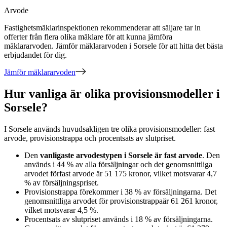
Arvode
Fastighetsmäklarinspektionen rekommenderar att säljare tar in
offerter från flera olika mäklare för att kunna jämföra
mäklararvoden. Jämför mäklararvoden
i Sorsele
för att hitta det bästa
erbjudandet för dig.
Jämför mäklararvoden
Hur vanliga är olika provisionsmodeller i
Sorsele?
I
Sorsele
används huvudsakligen
tre
olika provisionsmodeller:
fast
arvode, provisionstrappa och procentsats av slutpriset
.
Den
vanligaste arvodestypen
i Sorsele
är
fast arvode
. Den
används i
44
%
av alla försäljningar och det genomsnittliga
arvodet för
fast arvode
är
51 175
kronor
, vilket motsvarar
4,7
%
av försäljningspriset.
Provisionstrappa
förekommer i
38
%
av försäljningarna. Det
genomsnittliga arvodet för
provisionstrappa
är
61 261
kronor
,
vilket motsvarar
4,5
%
.
Procentsats av slutpriset
används i
18
%
av försäljningarna.