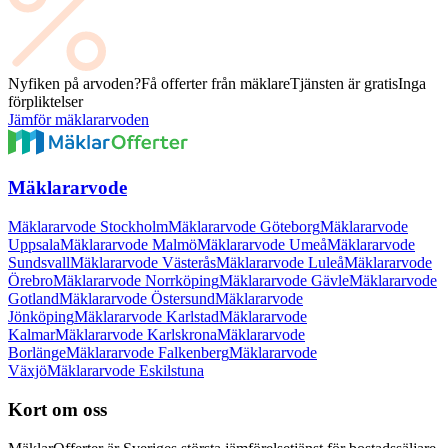
Nyfiken på arvoden?
Få offerter från mäklare
Tjänsten är gratis
Inga
förpliktelser
Jämför mäklararvoden
Mäklararvode
Mäklararvode Stockholm
Mäklararvode Göteborg
Mäklararvode
Uppsala
Mäklararvode Malmö
Mäklararvode Umeå
Mäklararvode
Sundsvall
Mäklararvode Västerås
Mäklararvode Luleå
Mäklararvode
Örebro
Mäklararvode Norrköping
Mäklararvode Gävle
Mäklararvode
Gotland
Mäklararvode Östersund
Mäklararvode
Jönköping
Mäklararvode Karlstad
Mäklararvode
Kalmar
Mäklararvode Karlskrona
Mäklararvode
Borlänge
Mäklararvode Falkenberg
Mäklararvode
Växjö
Mäklararvode Eskilstuna
Kort om oss