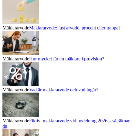
Mäklararvode
Mäklararvode: fast arvode, procent eller trappa?
Mäklararvode
Hur mycket får en mäklare i provision?
Mäklararvode
Vad är mäklararvode och vad ingår?
Mäklararvode
Fiktivt mäklararvode vid bodelning 2026 – så räknar
du