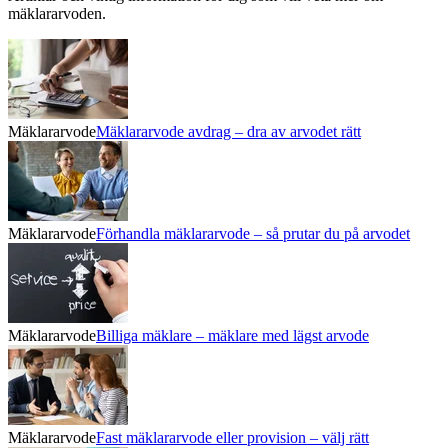
mäklararvoden.
Mäklararvode
Mäklararvode avdrag – dra av arvodet rätt
Mäklararvode
Förhandla mäklararvode – så prutar du på arvodet
Mäklararvode
Billiga mäklare – mäklare med lägst arvode
Mäklararvode
Fast mäklararvode eller provision – välj rätt