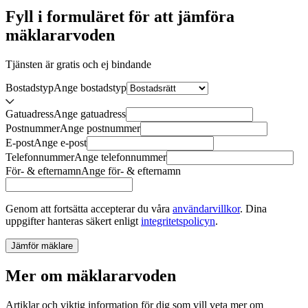
Fyll i formuläret för att jämföra
mäklararvoden
Tjänsten är gratis och ej bindande
Bostadstyp
Ange
bostadstyp
Gatuadress
Ange
gatuadress
Postnummer
Ange
postnummer
E-post
Ange
e-post
Telefonnummer
Ange
telefonnummer
För- & efternamn
Ange
för- & efternamn
Genom att fortsätta accepterar du våra
användarvillkor
.
Dina
uppgifter hanteras säkert enligt
integritetspolicyn
.
Jämför mäklare
Mer om mäklararvoden
Artiklar och viktig information för dig som vill veta mer om