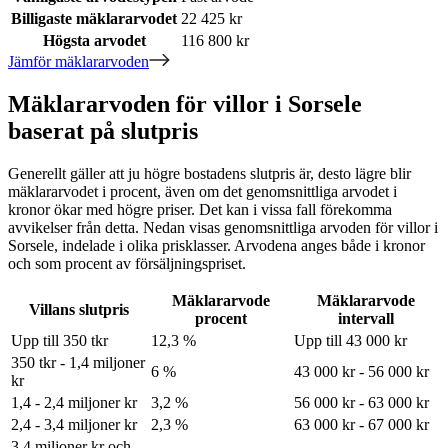
Billigaste mäklararvodet
22 425 kr
Högsta arvodet
116 800 kr
Jämför mäklararvoden
Mäklararvoden för villor i Sorsele
baserat på slutpris
Generellt gäller att ju högre bostadens slutpris är, desto lägre blir
mäklararvodet i procent, även om det genomsnittliga arvodet i
kronor ökar med högre priser. Det kan i vissa fall förekomma
avvikelser från detta. Nedan visas genomsnittliga arvoden för
villor
i
Sorsele
, indelade i olika prisklasser. Arvodena anges både i kronor
och som procent av försäljningspriset.
Mäklararvode
Mäklararvode
Villans slutpris
procent
intervall
Upp till 350 tkr
12,3 %
Upp till 43 000 kr
350 tkr - 1,4 miljoner
6 %
43 000 kr - 56 000 kr
kr
1,4 - 2,4 miljoner kr
3,2 %
56 000 kr - 63 000 kr
2,4 - 3,4 miljoner kr
2,3 %
63 000 kr - 67 000 kr
3,4 miljoner kr och