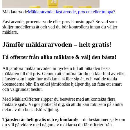
Mäklararvode
Mäklararvode: fast arvode, procent eller trappa?
Fast arvode, procentarvode eller provisionstrappa? Se vad som
skiljer modellerna åt och vad du bör kontrollera innan du väljer
mäklare.
Jämför mäklararvoden – helt gratis!
Få offerter från olika mäklare & välj den bästa!
Att jämföra mäklararvoden är nyckeln till att hitta den bästa
mäklaren till rätt pris. Genom att jämföra får du en klar bild av vilka
tjänster som ingår, hur mäklarna skiljer sig åt, och vad de totala
kostnaderna blir. En enkel jämförelse hjälper dig att fatta ett smart
och välgrundat beslut.
Med MäklarOfferter slipper du besväret med att kontakta flera
mäklare själv. Vi gör jobbet åt dig, så att du kan fokusera på andra
delar av din bostadsförsäljning.
Tjänsten är helt gratis och ej bindande
– du bestämmer själv om
du vill gå vidare med någon av mäklarna du får offerter från.