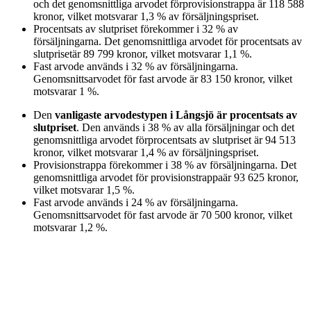
och det genomsnittliga arvodet för
provisionstrappa
är
118 588
kronor
, vilket motsvarar
1,3
%
av försäljningspriset.
Procentsats av slutpriset
förekommer i
32
%
av
försäljningarna. Det genomsnittliga arvodet för
procentsats av
slutpriset
är
89 799
kronor
, vilket motsvarar
1,1
%
.
Fast arvode
används i
32
%
av försäljningarna.
Genomsnittsarvodet för
fast arvode
är
83 150
kronor
, vilket
motsvarar
1
%
.
Den
vanligaste arvodestypen
i Långsjö
är
procentsats av
slutpriset
. Den används i
38
%
av alla försäljningar och det
genomsnittliga arvodet för
procentsats av slutpriset
är
94 513
kronor
, vilket motsvarar
1,4
%
av försäljningspriset.
Provisionstrappa
förekommer i
38
%
av försäljningarna. Det
genomsnittliga arvodet för
provisionstrappa
är
93 625
kronor
,
vilket motsvarar
1,5
%
.
Fast arvode
används i
24
%
av försäljningarna.
Genomsnittsarvodet för
fast arvode
är
70 500
kronor
, vilket
motsvarar
1,2
%
.