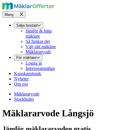
Meny
Sälja bostad
Jämför & hitta
mäklare
Så funkar det
Välj rätt mäklare
Mäklararvode
För mäklare
Logga in
Intresseanmälan
Kunskapsbank
Nyheter
Om oss
Mäklararvode
Stockholm
Mäklararvode Långsjö
Jämför mäklararvoden gratis