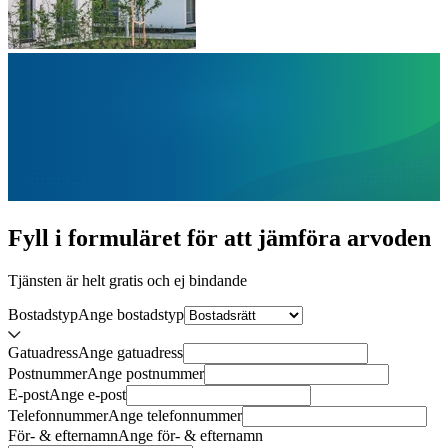
Fyll i formuläret för att jämföra
arvoden
Tjänsten är helt gratis och ej bindande
Bostadstyp
Ange
bostadstyp
Gatuadress
Ange
gatuadress
Postnummer
Ange
postnummer
E-post
Ange
e-post
Telefonnummer
Ange
telefonnummer
För- & efternamn
Ange
för- & efternamn