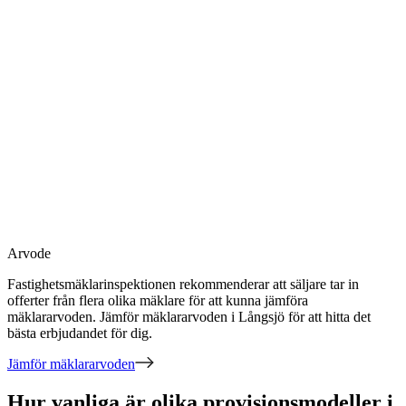
Arvode
Fastighetsmäklarinspektionen rekommenderar att säljare tar in
offerter från flera olika mäklare för att kunna jämföra
mäklararvoden. Jämför mäklararvoden
i Långsjö
för att hitta det
bästa erbjudandet för dig.
Jämför mäklararvoden
Hur vanliga är olika provisionsmodeller i