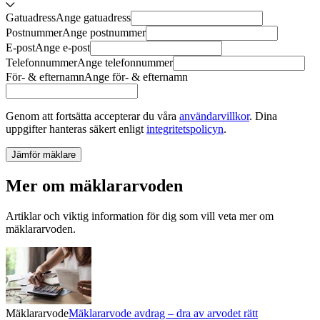
Gatuadress
Ange
gatuadress
Postnummer
Ange
postnummer
E-post
Ange
e-post
Telefonnummer
Ange
telefonnummer
För- & efternamn
Ange
för- & efternamn
Genom att fortsätta accepterar du våra
användarvillkor
.
Dina
uppgifter hanteras säkert enligt
integritetspolicyn
.
Jämför mäklare
Mer om mäklararvoden
Artiklar och viktig information för dig som vill veta mer om
mäklararvoden.
Mäklararvode
Mäklararvode avdrag – dra av arvodet rätt