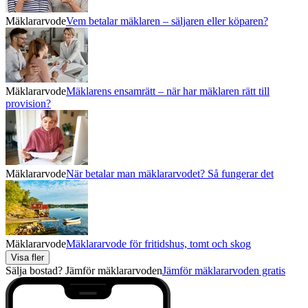
Mäklararvode
Vem betalar mäklaren – säljaren eller köparen?
Mäklararvode
Mäklarens ensamrätt – när har mäklaren rätt till
provision?
Mäklararvode
När betalar man mäklararvodet? Så fungerar det
Mäklararvode
Mäklararvode för fritidshus, tomt och skog
Visa fler
Sälja bostad? Jämför mäklararvoden
Jämför mäklararvoden gratis