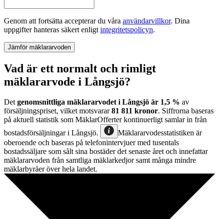
Genom att fortsätta accepterar du våra
användarvillkor
.
Dina
uppgifter hanteras säkert enligt
integritetspolicyn
.
Jämför mäklararvoden
Vad är ett normalt och rimligt
mäklararvode i Långsjö?
Det
genomsnittliga mäklararvodet
i
Långsjö
är
1,5
%
av
försäljningspriset, vilket motsvarar
81 811
kronor
. Siffrorna baseras
på aktuell statistik som MäklarOfferter kontinuerligt samlar in från
bostadsförsäljningar
i
Långsjö
.
Mäklararvodesstatistiken är
oberoende och baseras på telefonintervjuer med tusentals
bostadssäljare som sålt sina bostäder det senaste året och innefattar
mäklararvoden från samtliga mäklarkedjor samt många mindre
mäklarbyråer över hela landet.