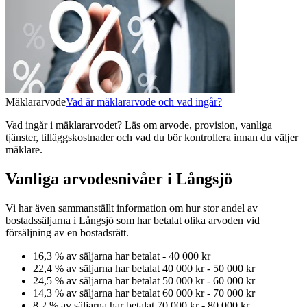
Mäklararvode
Vad är mäklararvode och vad ingår?
Vad ingår i mäklararvodet? Läs om arvode, provision, vanliga
tjänster, tilläggskostnader och vad du bör kontrollera innan du väljer
mäklare.
Vanliga arvodesnivåer i Långsjö
Vi har även sammanställt information om hur stor andel av
bostadssäljarna
i Långsjö
som har betalat olika arvoden vid
försäljning av
en
bostadsrätt
.
16,3
% av säljarna har betalat
-
40 000 kr
22,4
% av säljarna har betalat
40 000 kr
-
50 000 kr
24,5
% av säljarna har betalat
50 000 kr
-
60 000 kr
14,3
% av säljarna har betalat
60 000 kr
-
70 000 kr
8,2
% av säljarna har betalat
70 000 kr
-
80 000 kr