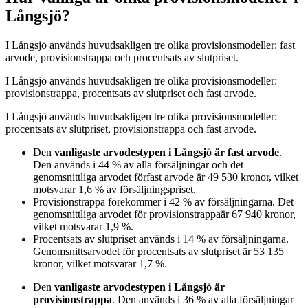
Långsjö?
I
Långsjö
används huvudsakligen
tre
olika provisionsmodeller:
fast
arvode, provisionstrappa och procentsats av slutpriset
.
I
Långsjö
används huvudsakligen
tre
olika provisionsmodeller:
provisionstrappa, procentsats av slutpriset och fast arvode
.
I
Långsjö
används huvudsakligen
tre
olika provisionsmodeller:
procentsats av slutpriset, provisionstrappa och fast arvode
.
Den
vanligaste arvodestypen
i Långsjö
är
fast arvode
.
Den används i
44
%
av alla försäljningar och det
genomsnittliga arvodet för
fast arvode
är
49 530
kronor
, vilket
motsvarar
1,6
%
av försäljningspriset.
Provisionstrappa
förekommer i
42
%
av försäljningarna. Det
genomsnittliga arvodet för
provisionstrappa
är
67 940
kronor
,
vilket motsvarar
1,9
%
.
Procentsats av slutpriset
används i
14
%
av försäljningarna.
Genomsnittsarvodet för
procentsats av slutpriset
är
53 135
kronor
, vilket motsvarar
1,7
%
.
Den
vanligaste arvodestypen
i Långsjö
är
provisionstrappa
. Den används i
36
%
av alla försäljningar