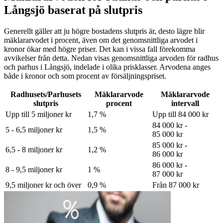
Långsjö baserat på slutpris
Generellt gäller att ju högre bostadens slutpris är, desto lägre blir
mäklararvodet i procent, även om det genomsnittliga arvodet i
kronor ökar med högre priser. Det kan i vissa fall förekomma
avvikelser från detta. Nedan visas genomsnittliga arvoden för
radhus
och parhus
i Långsjö
, indelade i olika prisklasser. Arvodena anges
både i kronor och som procent av försäljningspriset.
Radhusets/Parhusets
Mäklararvode
Mäklararvode
slutpris
procent
intervall
Upp till 5 miljoner kr
1,7 %
Upp till 84 000 kr
84 000 kr -
5 - 6,5 miljoner kr
1,5 %
85 000 kr
85 000 kr -
6,5 - 8 miljoner kr
1,2 %
86 000 kr
86 000 kr -
8 - 9,5 miljoner kr
1 %
87 000 kr
9,5 miljoner kr och över
0,9 %
Från 87 000 kr