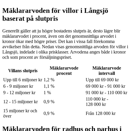
Mäklararvoden för villor i Långsjö
baserat på slutpris
Generellt gäller att ju högre bostadens slutpris är, desto lägre blir
mäklararvodet i procent, även om det genomsnittliga arvodet i
kronor ökar med högre priser. Det kan i vissa fall förekomma
avvikelser från detta. Nedan visas genomsnittliga arvoden för
villor
i
Långsjö
, indelade i olika prisklasser. Arvodena anges både i kronor
och som procent av försäljningspriset.
Mäklararvode
Mäklararvode
Villans slutpris
procent
intervall
Upp till 6 miljoner kr
1,2 %
Upp till 69 000 kr
6 - 9 miljoner kr
1,1 %
69 000 kr - 91 000 kr
9 - 12 miljoner kr
1 %
91 000 kr - 110 000 kr
110 000 kr -
12 - 15 miljoner kr
0,9 %
128 000 kr
15 miljoner kr och
0,9 %
Från 128 000 kr
över
Mäklararvoden för radhus och parhus i