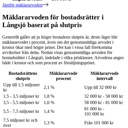
Jämför mäklararvoden
Mäklararvoden för bostadsrätter i
Långsjö baserat på slutpris
Generellt gäller att ju högre bostadens slutpris är, desto lägre blir
mäklararvodet i procent, även om det genomsnittliga arvodet i
kronor ökar med högre priser. Det kan i vissa fall förekomma
avvikelser från detta. Nedan visas genomsnittliga arvoden för
bostadsrätter
i Långsjö
, indelade i olika prisklasser. Arvodena anges
både i kronor och som procent av försäljningspriset.
Bostadsrättens
Mäklararvode
Mäklararvode
slutpris
procent
intervall
Upp till 1,5 miljoner
2,1 %
Upp till 32 000 kr
kr
1,5 - 3,5 miljoner kr
1,8 %
32 000 kr - 58 000 kr
3,5 - 5,5 miljoner kr
1,6 %
58 000 kr - 81 000 kr
81 000 kr -
5,5 - 7,5 miljoner kr
1,4 %
101 000 kr
7,5 miljoner kr och
1,3 %
Från 101 000 kr
över