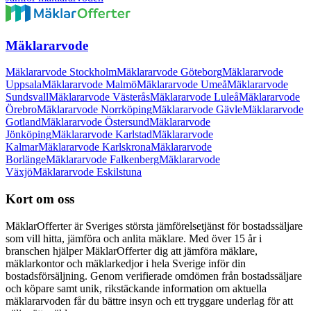
Mäklararvode
Mäklararvode Stockholm
Mäklararvode Göteborg
Mäklararvode
Uppsala
Mäklararvode Malmö
Mäklararvode Umeå
Mäklararvode
Sundsvall
Mäklararvode Västerås
Mäklararvode Luleå
Mäklararvode
Örebro
Mäklararvode Norrköping
Mäklararvode Gävle
Mäklararvode
Gotland
Mäklararvode Östersund
Mäklararvode
Jönköping
Mäklararvode Karlstad
Mäklararvode
Kalmar
Mäklararvode Karlskrona
Mäklararvode
Borlänge
Mäklararvode Falkenberg
Mäklararvode
Växjö
Mäklararvode Eskilstuna
Kort om oss
MäklarOfferter är Sveriges största jämförelsetjänst för bostadssäljare
som vill hitta, jämföra och anlita mäklare. Med över
15
år i
branschen hjälper MäklarOfferter dig att jämföra mäklare,
mäklarkontor och mäklarkedjor i hela Sverige inför din
bostadsförsäljning. Genom verifierade omdömen från bostadssäljare
och köpare samt unik, rikstäckande information om aktuella
mäklararvoden får du bättre insyn och ett tryggare underlag för att