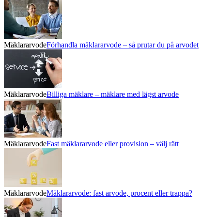
Mäklararvode
Förhandla mäklararvode – så prutar du på arvodet
Mäklararvode
Billiga mäklare – mäklare med lägst arvode
Mäklararvode
Fast mäklararvode eller provision – välj rätt
Mäklararvode
Mäklararvode: fast arvode, procent eller trappa?