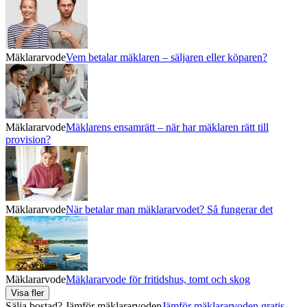
Mäklararvode
Vem betalar mäklaren – säljaren eller köparen?
Mäklararvode
Mäklarens ensamrätt – när har mäklaren rätt till
provision?
Mäklararvode
När betalar man mäklararvodet? Så fungerar det
Mäklararvode
Mäklararvode för fritidshus, tomt och skog
Visa fler
Sälja bostad? Jämför mäklararvoden
Jämför mäklararvoden gratis