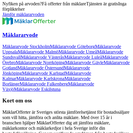
Nyfiken på arvoden?
Få offerter från mäklare
Tjänsten är gratis
Inga
förpliktelser
Jämför mäklararvoden
Mäklararvode
Mäklararvode Stockholm
Mäklararvode Göteborg
Mäklararvode
Uppsala
Mäklararvode Malmö
Mäklararvode Umeå
Mäklararvode
Sundsvall
Mäklararvode Västerås
Mäklararvode Luleå
Mäklararvode
Örebro
Mäklararvode Norrköping
Mäklararvode Gävle
Mäklararvode
Gotland
Mäklararvode Östersund
Mäklararvode
Jönköping
Mäklararvode Karlstad
Mäklararvode
Kalmar
Mäklararvode Karlskrona
Mäklararvode
Borlänge
Mäklararvode Falkenberg
Mäklararvode
Växjö
Mäklararvode Eskilstuna
Kort om oss
MäklarOfferter är Sveriges största jämförelsetjänst för bostadssäljare
som vill hitta, jämföra och anlita mäklare. Med över
15
år i
branschen hjälper MäklarOfferter dig att jämföra mäklare,
mäklarkontor och mäklarkedjor i hela Sverige inför din