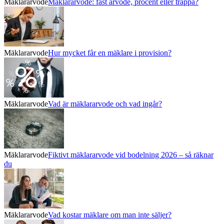
Mäklararvode
Mäklararvode: fast arvode, procent eller trappa?
Mäklararvode
Hur mycket får en mäklare i provision?
Mäklararvode
Vad är mäklararvode och vad ingår?
Mäklararvode
Fiktivt mäklararvode vid bodelning 2026 – så räknar
du
Mäklararvode
Vad kostar mäklare om man inte säljer?