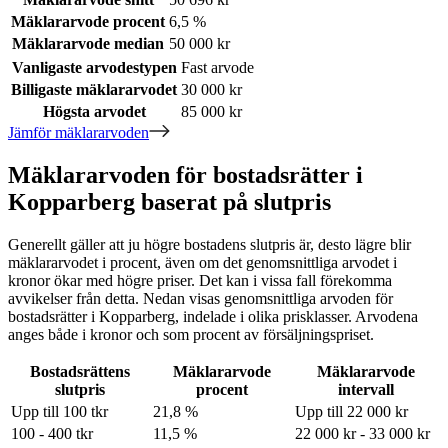
Mäklararvode procent
6,5 %
Mäklararvode median
50 000 kr
Vanligaste arvodestypen
Fast arvode
Billigaste mäklararvodet
30 000 kr
Högsta arvodet
85 000 kr
Jämför mäklararvoden
Mäklararvoden för bostadsrätter i
Kopparberg baserat på slutpris
Generellt gäller att ju högre bostadens slutpris är, desto lägre blir
mäklararvodet i procent, även om det genomsnittliga arvodet i
kronor ökar med högre priser. Det kan i vissa fall förekomma
avvikelser från detta. Nedan visas genomsnittliga arvoden för
bostadsrätter
i Kopparberg
, indelade i olika prisklasser. Arvodena
anges både i kronor och som procent av försäljningspriset.
Bostadsrättens
Mäklararvode
Mäklararvode
slutpris
procent
intervall
Upp till 100 tkr
21,8 %
Upp till 22 000 kr
100 - 400 tkr
11,5 %
22 000 kr - 33 000 kr