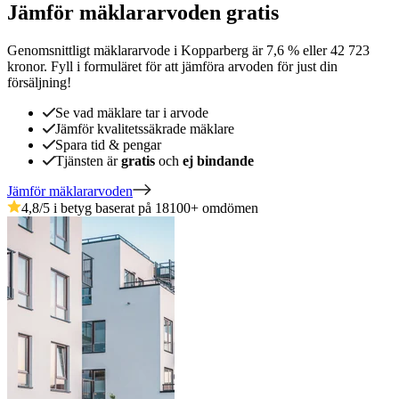
Jämför mäklararvoden gratis
Genomsnittligt mäklararvode
i
Kopparberg
är
7,6
%
eller
42 723
kronor
.
Fyll i formuläret för att jämföra arvoden för just din
försäljning!
Se vad mäklare tar i arvode
Jämför kvalitetssäkrade mäklare
Spara tid & pengar
Tjänsten är
gratis
och
ej bindande
Jämför mäklararvoden
4,8
/5 i betyg baserat på
18100
+
omdömen