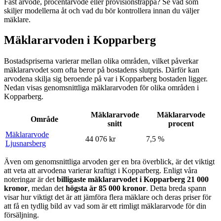
Fast arvode, procentarvode eller provisionstrappa? Se vad som
skiljer modellerna åt och vad du bör kontrollera innan du väljer
mäklare.
Mäklararvoden i Kopparberg
Bostadspriserna varierar mellan olika områden, vilket påverkar
mäklararvodet som ofta beror på bostadens slutpris. Därför kan
arvodena skilja sig beroende på var
i
Kopparberg
bostaden ligger.
Nedan visas genomsnittliga mäklararvoden för olika områden
i
Kopparberg
.
Mäklararvode
Mäklararvode
Område
snitt
procent
Mäklararvode
44 076 kr
7,5 %
Ljusnarsberg
Även om genomsnittliga arvoden ger en bra överblick, är det viktigt
att veta att arvodena varierar kraftigt
i
Kopparberg
. Enligt våra
noteringar är det
billigaste mäklararvodet
i
Kopparberg
21 000
kronor
, medan det
högsta är
85 000
kronor
. Detta breda spann
visar hur viktigt det är att jämföra flera mäklare och deras priser för
att få en tydlig bild av vad som är ett rimligt mäklararvode för din
försäljning.