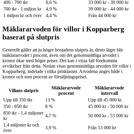
400 - 700 tkr
6,6 %
33 000 kr - 39 000 kr
700 tkr - 1 miljon kr
4,9 %
39 000 kr - 44 000 kr
1 miljon kr och över
4,4 %
Från 44 000 kr
Mäklararvoden för villor i Kopparberg
baserat på slutpris
Generellt gäller att ju högre bostadens slutpris är, desto lägre blir
mäklararvodet i procent, även om det genomsnittliga arvodet i
kronor ökar med högre priser. Det kan i vissa fall förekomma
avvikelser från detta. Nedan visas genomsnittliga arvoden för
villor
i
Kopparberg
, indelade i olika prisklasser. Arvodena anges både i
kronor och som procent av försäljningspriset.
Mäklararvode
Mäklararvode
Villans slutpris
procent
intervall
Upp till 350 tkr
13 %
Upp till 45 000 kr
350 - 850 tkr
8 %
45 000 kr - 50 000 kr
850 tkr - 1,4 miljoner
4,7 %
50 000 kr - 53 000 kr
kr
1,4 miljoner kr och
3,9 %
Från 53 000 kr
över