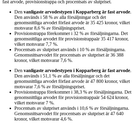
fast arvode, provisionstrappa och procentsats av slutpriset
.
Den
vanligaste arvodestypen
i Kopparberg
är
fast arvode
.
Den används i
58
%
av alla försäljningar och det
genomsnittliga arvodet för
fast arvode
är
35 425
kronor
, vilket
motsvarar
8,6
%
av försäljningspriset.
Provisionstrappa
förekommer i
32
%
av försäljningarna. Det
genomsnittliga arvodet för
provisionstrappa
är
35 417
kronor
,
vilket motsvarar
7,7
%
.
Procentsats av slutpriset
används i
10
%
av försäljningarna.
Genomsnittsarvodet för
procentsats av slutpriset
är
36 388
kronor
, vilket motsvarar
7,6
%
.
Den
vanligaste arvodestypen
i Kopparberg
är
fast arvode
.
Den används i
51,1
%
av alla försäljningar och det
genomsnittliga arvodet för
fast arvode
är
47 800
kronor
, vilket
motsvarar
7,6
%
av försäljningspriset.
Provisionstrappa
förekommer i
38,3
%
av försäljningarna. Det
genomsnittliga arvodet för
provisionstrappa
är
54 624
kronor
,
vilket motsvarar
7
%
.
Procentsats av slutpriset
används i
10,6
%
av försäljningarna.
Genomsnittsarvodet för
procentsats av slutpriset
är
47 640
kronor
, vilket motsvarar
4,6
%
.