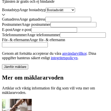
Tjänsten är gratis och ej bindande
Bostadstyp
Ange
bostadstyp
Gatuadress
Ange
gatuadress
Postnummer
Ange
postnummer
E-post
Ange
e-post
Telefonnummer
Ange
telefonnummer
För- & efternamn
Ange
för- & efternamn
Genom att fortsätta accepterar du våra
användarvillkor
.
Dina
uppgifter hanteras säkert enligt
integritetspolicyn
.
Jämför mäklare
Mer om mäklararvoden
Artiklar och viktig information för dig som vill veta mer om
mäklararvoden.