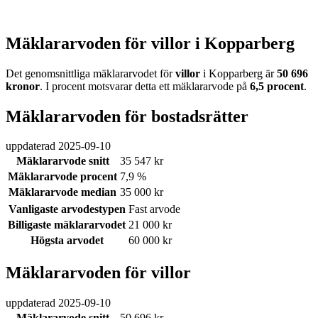
Mäklararvoden för villor i Kopparberg
Det genomsnittliga mäklararvodet för
villor
i Kopparberg
är
50 696
kronor
. I procent motsvarar detta ett mäklararvode på
6,5
procent
.
Mäklararvoden för bostadsrätter
uppdaterad
2025-09-10
Mäklararvode snitt
35 547 kr
Mäklararvode procent
7,9 %
Mäklararvode median
35 000 kr
Vanligaste arvodestypen
Fast arvode
Billigaste mäklararvodet
21 000 kr
Högsta arvodet
60 000 kr
Mäklararvoden för villor
uppdaterad
2025-09-10
Mäklararvode snitt
50 696 kr