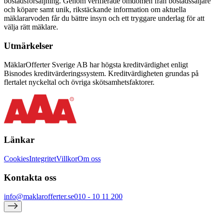
bostadsförsäljning. Genom verifierade omdömen från bostadssäljare
och köpare samt unik, rikstäckande information om aktuella
mäklararvoden får du bättre insyn och ett tryggare underlag för att
välja rätt mäklare.
Utmärkelser
MäklarOfferter Sverige AB har högsta kreditvärdighet enligt
Bisnodes kreditvärderingssystem. Kreditvärdigheten grundas på
flertalet nyckeltal och övriga skötsamhetsfaktorer.
Länkar
Cookies
Integritet
Villkor
Om oss
Kontakta oss
info@maklarofferter.se
010 - 10 11 200