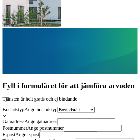
Fyll i formuläret för att jämföra
arvoden
Tjänsten är helt gratis och ej bindande
Bostadstyp
Ange
bostadstyp
Gatuadress
Ange
gatuadress
Postnummer
Ange
postnummer
E-post
Ange
e-post