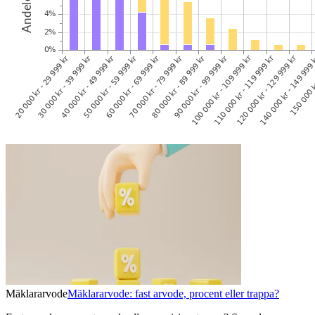
Mäklararvode
Mäklararvode: fast arvode, procent eller trappa?