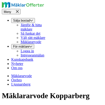
Meny
Sälja bostad
Jämför & hitta
mäklare
Så funkar det
Välj rätt mäklare
Mäklararvode
För mäklare
Logga in
Intresseanmälan
Kunskapsbank
Nyheter
Om oss
Mäklararvode
Örebro
Ljusnarsberg
Mäklararvode Kopparberg