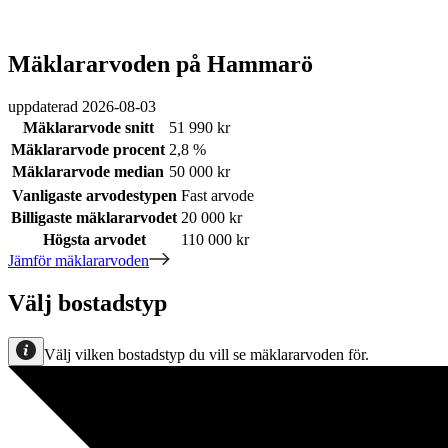
Mäklararvoden på Hammarö
uppdaterad
2026-08-03
Mäklararvode snitt
51 990 kr
Mäklararvode procent
2,8 %
Mäklararvode median
50 000 kr
Vanligaste arvodestypen
Fast arvode
Billigaste mäklararvodet
20 000 kr
Högsta arvodet
110 000 kr
Jämför mäklararvoden
Välj bostadstyp
Välj vilken bostadstyp du vill se mäklararvoden för.