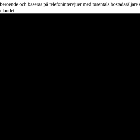
beroende och baseras på telefonintervjuer med tusentals bostadssäljare 
 landet.