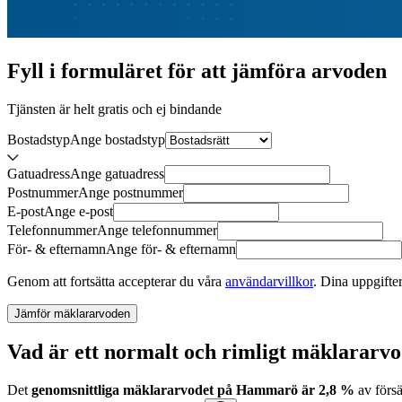
Fyll i formuläret för att jämföra
arvoden
Tjänsten är helt gratis och ej bindande
Bostadstyp
Ange
bostadstyp
Gatuadress
Ange
gatuadress
Postnummer
Ange
postnummer
E-post
Ange
e-post
Telefonnummer
Ange
telefonnummer
För- & efternamn
Ange
för- & efternamn
Genom att fortsätta accepterar du våra
användarvillkor
.
Dina uppgifter
Jämför mäklararvoden
Vad är ett normalt och rimligt mäklarar
Det
genomsnittliga mäklararvodet
på
Hammarö
är
2,8
%
av försä