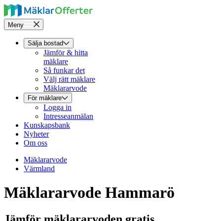
Meny
Sälja bostad
Jämför & hitta
mäklare
Så funkar det
Välj rätt mäklare
Mäklararvode
För mäklare
Logga in
Intresseanmälan
Kunskapsbank
Nyheter
Om oss
Mäklararvode
Värmland
Mäklararvode Hammarö
Jämför mäklararvoden gratis