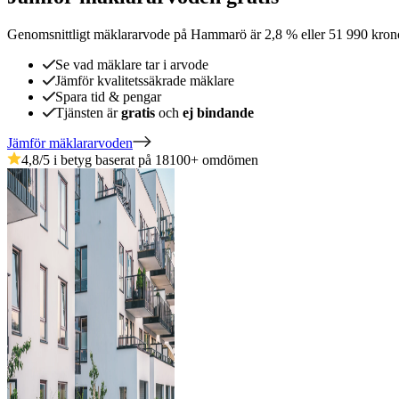
Genomsnittligt mäklararvode
på
Hammarö
är
2,8
%
eller
51 990
kron
Se vad mäklare tar i arvode
Jämför kvalitetssäkrade mäklare
Spara tid & pengar
Tjänsten är
gratis
och
ej bindande
Jämför mäklararvoden
4,8
/5 i betyg baserat på
18100
+
omdömen