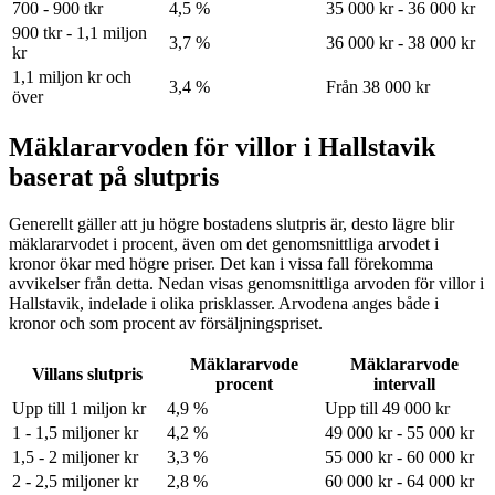
700 - 900 tkr
4,5 %
35 000 kr - 36 000 kr
900 tkr - 1,1 miljon
3,7 %
36 000 kr - 38 000 kr
kr
1,1 miljon kr och
3,4 %
Från 38 000 kr
över
Mäklararvoden för villor i Hallstavik
baserat på slutpris
Generellt gäller att ju högre bostadens slutpris är, desto lägre blir
mäklararvodet i procent, även om det genomsnittliga arvodet i
kronor ökar med högre priser. Det kan i vissa fall förekomma
avvikelser från detta. Nedan visas genomsnittliga arvoden för
villor
i
Hallstavik
, indelade i olika prisklasser. Arvodena anges både i
kronor och som procent av försäljningspriset.
Mäklararvode
Mäklararvode
Villans slutpris
procent
intervall
Upp till 1 miljon kr
4,9 %
Upp till 49 000 kr
1 - 1,5 miljoner kr
4,2 %
49 000 kr - 55 000 kr
1,5 - 2 miljoner kr
3,3 %
55 000 kr - 60 000 kr
2 - 2,5 miljoner kr
2,8 %
60 000 kr - 64 000 kr