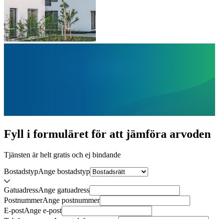
Fyll i formuläret för att jämföra
arvoden
Tjänsten är helt gratis och ej bindande
Bostadstyp
Ange
bostadstyp
Gatuadress
Ange
gatuadress
Postnummer
Ange
postnummer
E-post
Ange
e-post