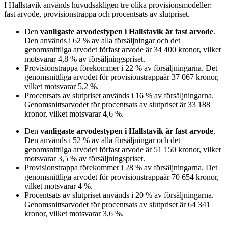
I
Hallstavik
används huvudsakligen
tre
olika provisionsmodeller:
fast arvode, provisionstrappa och procentsats av slutpriset
.
Den
vanligaste arvodestypen
i Hallstavik
är
fast arvode
.
Den används i
62
%
av alla försäljningar och det
genomsnittliga arvodet för
fast arvode
är
34 400
kronor
, vilket
motsvarar
4,8
%
av försäljningspriset.
Provisionstrappa
förekommer i
22
%
av försäljningarna. Det
genomsnittliga arvodet för
provisionstrappa
är
37 067
kronor
,
vilket motsvarar
5,2
%
.
Procentsats av slutpriset
används i
16
%
av försäljningarna.
Genomsnittsarvodet för
procentsats av slutpriset
är
33 188
kronor
, vilket motsvarar
4,6
%
.
Den
vanligaste arvodestypen
i Hallstavik
är
fast arvode
.
Den används i
52
%
av alla försäljningar och det
genomsnittliga arvodet för
fast arvode
är
51 150
kronor
, vilket
motsvarar
3,5
%
av försäljningspriset.
Provisionstrappa
förekommer i
28
%
av försäljningarna. Det
genomsnittliga arvodet för
provisionstrappa
är
70 654
kronor
,
vilket motsvarar
4
%
.
Procentsats av slutpriset
används i
20
%
av försäljningarna.
Genomsnittsarvodet för
procentsats av slutpriset
är
64 341
kronor
, vilket motsvarar
3,6
%
.