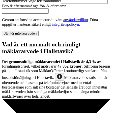
Telefonnummer
Ange
telefonnummer
För- & efternamn
Ange
för- & efternamn
Genom att fortsätta accepterar du våra
användarvillkor
.
Dina
uppgifter hanteras säkert enligt
integritetspolicyn
.
Jämför mäklararvoden
Vad är ett normalt och rimligt
mäklararvode i Hallstavik?
Det
genomsnittliga mäklararvodet
i
Hallstavik
är
4,3
%
av
försäljningspriset, vilket motsvarar
47 862
kronor
. Siffrorna baseras
på aktuell statistik som MäklarOfferter kontinuerligt samlar in från
bostadsförsäljningar
i
Hallstavik
.
Mäklararvodesstatistiken är
oberoende och baseras på telefonintervjuer med tusentals
bostadssäljare som sålt sina bostäder det senaste året och innefattar
mäklararvoden från samtliga mäklarkedjor samt många mindre
mäklarbyråer över hela landet.