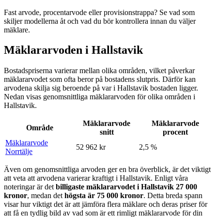
Fast arvode, procentarvode eller provisionstrappa? Se vad som
skiljer modellerna åt och vad du bör kontrollera innan du väljer
mäklare.
Mäklararvoden i Hallstavik
Bostadspriserna varierar mellan olika områden, vilket påverkar
mäklararvodet som ofta beror på bostadens slutpris. Därför kan
arvodena skilja sig beroende på var
i
Hallstavik
bostaden ligger.
Nedan visas genomsnittliga mäklararvoden för olika områden
i
Hallstavik
.
Mäklararvode
Mäklararvode
Område
snitt
procent
Mäklararvode
52 962 kr
2,5 %
Norrtälje
Även om genomsnittliga arvoden ger en bra överblick, är det viktigt
att veta att arvodena varierar kraftigt
i
Hallstavik
. Enligt våra
noteringar är det
billigaste mäklararvodet
i
Hallstavik
27 000
kronor
, medan det
högsta är
75 000
kronor
. Detta breda spann
visar hur viktigt det är att jämföra flera mäklare och deras priser för
att få en tydlig bild av vad som är ett rimligt mäklararvode för din