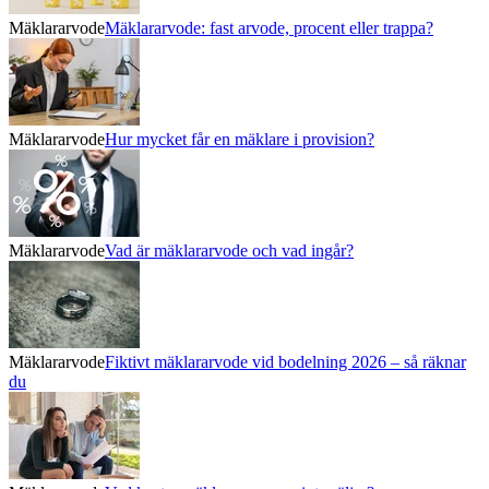
Mäklararvode
Mäklararvode: fast arvode, procent eller trappa?
Mäklararvode
Hur mycket får en mäklare i provision?
Mäklararvode
Vad är mäklararvode och vad ingår?
Mäklararvode
Fiktivt mäklararvode vid bodelning 2026 – så räknar
du