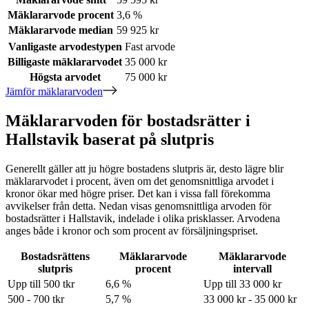
Mäklararvode procent
3,6 %
Mäklararvode median
59 925 kr
Vanligaste arvodestypen
Fast arvode
Billigaste mäklararvodet
35 000 kr
Högsta arvodet
75 000 kr
Jämför mäklararvoden
Mäklararvoden för bostadsrätter i
Hallstavik baserat på slutpris
Generellt gäller att ju högre bostadens slutpris är, desto lägre blir
mäklararvodet i procent, även om det genomsnittliga arvodet i
kronor ökar med högre priser. Det kan i vissa fall förekomma
avvikelser från detta. Nedan visas genomsnittliga arvoden för
bostadsrätter
i Hallstavik
, indelade i olika prisklasser. Arvodena
anges både i kronor och som procent av försäljningspriset.
Bostadsrättens
Mäklararvode
Mäklararvode
slutpris
procent
intervall
Upp till 500 tkr
6,6 %
Upp till 33 000 kr
500 - 700 tkr
5,7 %
33 000 kr - 35 000 kr