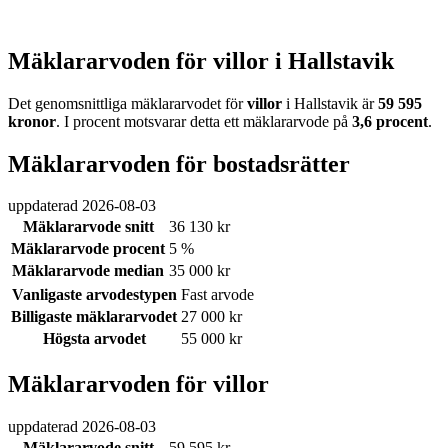
Mäklararvoden för villor i Hallstavik
Det genomsnittliga mäklararvodet för
villor
i Hallstavik
är
59 595
kronor
. I procent motsvarar detta ett mäklararvode på
3,6
procent
.
Mäklararvoden för bostadsrätter
uppdaterad
2026-08-03
Mäklararvode snitt
36 130 kr
Mäklararvode procent
5 %
Mäklararvode median
35 000 kr
Vanligaste arvodestypen
Fast arvode
Billigaste mäklararvodet
27 000 kr
Högsta arvodet
55 000 kr
Mäklararvoden för villor
uppdaterad
2026-08-03
Mäklararvode snitt
59 595 kr