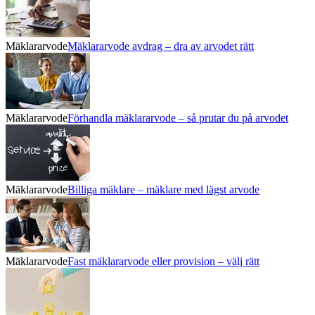
Mäklararvode
Mäklararvode avdrag – dra av arvodet rätt
Mäklararvode
Förhandla mäklararvode – så prutar du på arvodet
Mäklararvode
Billiga mäklare – mäklare med lägst arvode
Mäklararvode
Fast mäklararvode eller provision – välj rätt