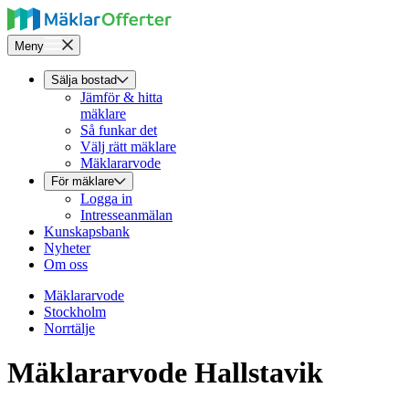
Meny
Sälja bostad
Jämför & hitta
mäklare
Så funkar det
Välj rätt mäklare
Mäklararvode
För mäklare
Logga in
Intresseanmälan
Kunskapsbank
Nyheter
Om oss
Mäklararvode
Stockholm
Norrtälje
Mäklararvode Hallstavik