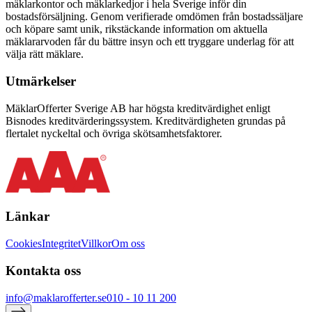
mäklarkontor och mäklarkedjor i hela Sverige inför din
bostadsförsäljning. Genom verifierade omdömen från bostadssäljare
och köpare samt unik, rikstäckande information om aktuella
mäklararvoden får du bättre insyn och ett tryggare underlag för att
välja rätt mäklare.
Utmärkelser
MäklarOfferter Sverige AB har högsta kreditvärdighet enligt
Bisnodes kreditvärderingssystem. Kreditvärdigheten grundas på
flertalet nyckeltal och övriga skötsamhetsfaktorer.
Länkar
Cookies
Integritet
Villkor
Om oss
Kontakta oss
info@maklarofferter.se
010 - 10 11 200