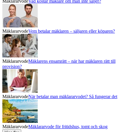
Mäklararvode
Vad kostar mäklare om man inte säljer?
Mäklararvode
Vem betalar mäklaren – säljaren eller köparen?
Mäklararvode
Mäklarens ensamrätt – när har mäklaren rätt till
provision?
Mäklararvode
När betalar man mäklararvodet? Så fungerar det
Mäklararvode
Mäklararvode för fritidshus, tomt och skog