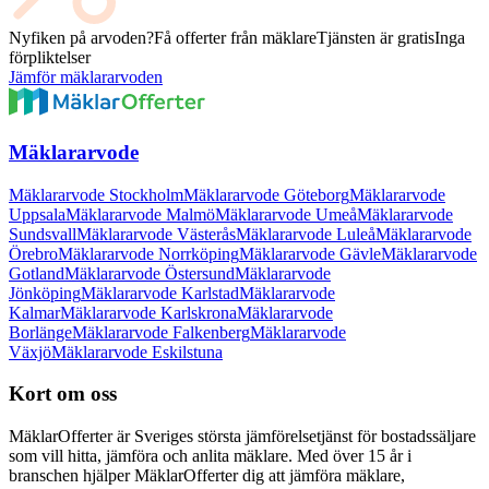
Nyfiken på arvoden?
Få offerter från mäklare
Tjänsten är gratis
Inga
förpliktelser
Jämför mäklararvoden
Mäklararvode
Mäklararvode Stockholm
Mäklararvode Göteborg
Mäklararvode
Uppsala
Mäklararvode Malmö
Mäklararvode Umeå
Mäklararvode
Sundsvall
Mäklararvode Västerås
Mäklararvode Luleå
Mäklararvode
Örebro
Mäklararvode Norrköping
Mäklararvode Gävle
Mäklararvode
Gotland
Mäklararvode Östersund
Mäklararvode
Jönköping
Mäklararvode Karlstad
Mäklararvode
Kalmar
Mäklararvode Karlskrona
Mäklararvode
Borlänge
Mäklararvode Falkenberg
Mäklararvode
Växjö
Mäklararvode Eskilstuna
Kort om oss
MäklarOfferter är Sveriges största jämförelsetjänst för bostadssäljare
som vill hitta, jämföra och anlita mäklare. Med över
15
år i
branschen hjälper MäklarOfferter dig att jämföra mäklare,