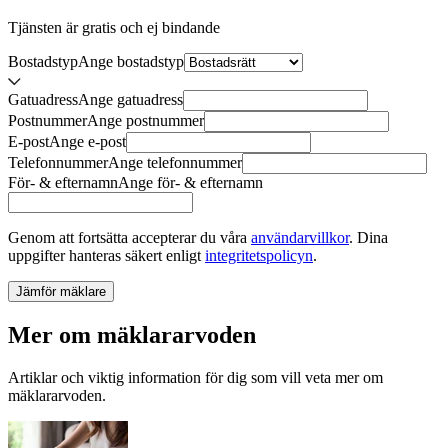
Tjänsten är gratis och ej bindande
Bostadstyp
Ange
bostadstyp
Gatuadress
Ange
gatuadress
Postnummer
Ange
postnummer
E-post
Ange
e-post
Telefonnummer
Ange
telefonnummer
För- & efternamn
Ange
för- & efternamn
Genom att fortsätta accepterar du våra
användarvillkor
.
Dina
uppgifter hanteras säkert enligt
integritetspolicyn
.
Jämför mäklare
Mer om mäklararvoden
Artiklar och viktig information för dig som vill veta mer om
mäklararvoden.