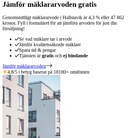
Jämför mäklararvoden gratis
Genomsnittligt mäklararvode
i
Hallstavik
är
4,3
%
eller
47 862
kronor
.
Fyll i formuläret för att jämföra arvoden för just din
försäljning!
Se vad mäklare tar i arvode
Jämför kvalitetssäkrade mäklare
Spara tid & pengar
Tjänsten är
gratis
och
ej bindande
Jämför mäklararvoden
4,8
/5 i betyg baserat på
18100
+
omdömen