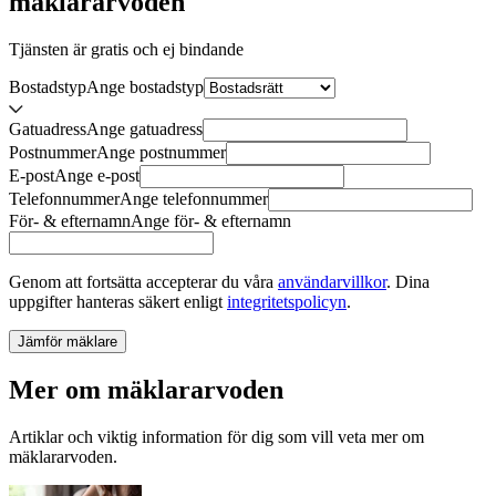
mäklararvoden
Tjänsten är gratis och ej bindande
Bostadstyp
Ange
bostadstyp
Gatuadress
Ange
gatuadress
Postnummer
Ange
postnummer
E-post
Ange
e-post
Telefonnummer
Ange
telefonnummer
För- & efternamn
Ange
för- & efternamn
Genom att fortsätta accepterar du våra
användarvillkor
.
Dina
uppgifter hanteras säkert enligt
integritetspolicyn
.
Jämför mäklare
Mer om mäklararvoden
Artiklar och viktig information för dig som vill veta mer om
mäklararvoden.