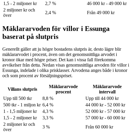
1,5 - 2 miljoner kr
2,7 %
46 000 kr - 49 000 kr
2 miljoner kr och
2,4 %
Från 49 000 kr
över
Mäklararvoden för villor i Essunga
baserat på slutpris
Generellt gäller att ju högre bostadens slutpris är, desto lägre blir
mäklararvodet i procent, även om det genomsnittliga arvodet i
kronor ökar med högre priser. Det kan i vissa fall förekomma
avvikelser från detta. Nedan visas genomsnittliga arvoden för
villor
i
Essunga
, indelade i olika prisklasser. Arvodena anges både i kronor
och som procent av försäljningspriset.
Mäklararvode
Mäklararvode
Villans slutpris
procent
intervall
Upp till 500 tkr
8,8 %
Upp till 44 000 kr
500 tkr - 1 miljon kr
6,4 %
44 000 kr - 52 000 kr
1 - 1,5 miljoner kr
4,3 %
52 000 kr - 57 000 kr
1,5 - 2 miljoner kr
3,3 %
57 000 kr - 60 000 kr
2 miljoner kr och
3 %
Från 60 000 kr
över