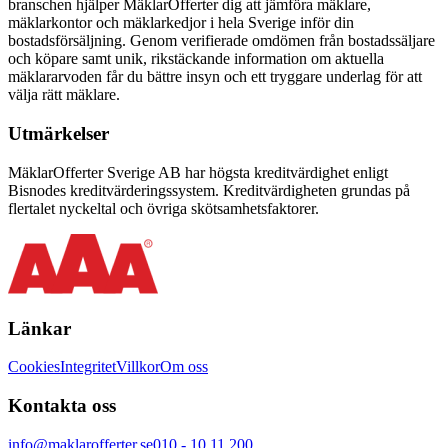
branschen hjälper MäklarOfferter dig att jämföra mäklare,
mäklarkontor och mäklarkedjor i hela Sverige inför din
bostadsförsäljning. Genom verifierade omdömen från bostadssäljare
och köpare samt unik, rikstäckande information om aktuella
mäklararvoden får du bättre insyn och ett tryggare underlag för att
välja rätt mäklare.
Utmärkelser
MäklarOfferter Sverige AB har högsta kreditvärdighet enligt
Bisnodes kreditvärderingssystem. Kreditvärdigheten grundas på
flertalet nyckeltal och övriga skötsamhetsfaktorer.
Länkar
Cookies
Integritet
Villkor
Om oss
Kontakta oss
info@maklarofferter.se
010 - 10 11 200