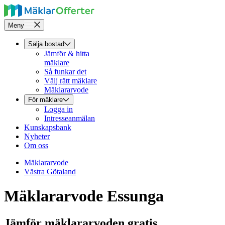
Meny
Sälja bostad
Jämför & hitta
mäklare
Så funkar det
Välj rätt mäklare
Mäklararvode
För mäklare
Logga in
Intresseanmälan
Kunskapsbank
Nyheter
Om oss
Mäklararvode
Västra Götaland
Mäklararvode Essunga
Jämför mäklararvoden gratis