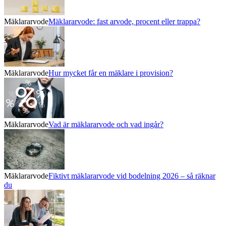
Mäklararvode
Mäklararvode: fast arvode, procent eller trappa?
Mäklararvode
Hur mycket får en mäklare i provision?
Mäklararvode
Vad är mäklararvode och vad ingår?
Mäklararvode
Fiktivt mäklararvode vid bodelning 2026 – så räknar
du