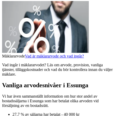
Mäklararvode
Vad är mäklararvode och vad ingår?
Vad ingår i mäklararvodet? Läs om arvode, provision, vanliga
tjänster, tilläggskostnader och vad du bör kontrollera innan du väljer
mäklare.
Vanliga arvodesnivåer i Essunga
Vi har även sammanställt information om hur stor andel av
bostadssäljarna
i Essunga
som har betalat olika arvoden vid
försäljning av
en
bostadsrätt
.
27,7
% av säljarna har betalat
-
40 000 kr