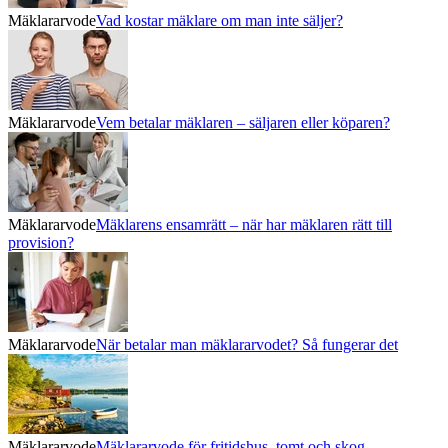
Mäklararvode
Vad kostar mäklare om man inte säljer?
Mäklararvode
Vem betalar mäklaren – säljaren eller köparen?
Mäklararvode
Mäklarens ensamrätt – när har mäklaren rätt till
provision?
Mäklararvode
När betalar man mäklararvodet? Så fungerar det
Mäklararvode
Mäklararvode för fritidshus, tomt och skog