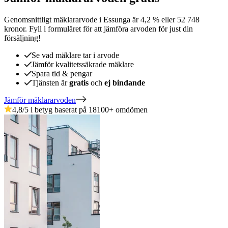
Genomsnittligt mäklararvode
i
Essunga
är
4,2
%
eller
52 748
kronor
.
Fyll i formuläret för att jämföra arvoden för just din
försäljning!
Se vad mäklare tar i arvode
Jämför kvalitetssäkrade mäklare
Spara tid & pengar
Tjänsten är
gratis
och
ej bindande
Jämför mäklararvoden
4,8
/5 i betyg baserat på
18100
+
omdömen