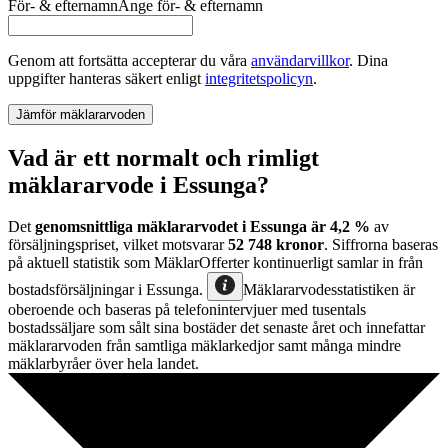
För- & efternamn
Ange
för- & efternamn
Genom att fortsätta accepterar du våra
användarvillkor
.
Dina
uppgifter hanteras säkert enligt
integritetspolicyn
.
Jämför mäklararvoden
Vad är ett normalt och rimligt
mäklararvode i Essunga?
Det
genomsnittliga mäklararvodet
i
Essunga
är
4,2
%
av
försäljningspriset, vilket motsvarar
52 748
kronor
. Siffrorna baseras
på aktuell statistik som MäklarOfferter kontinuerligt samlar in från
bostadsförsäljningar
i
Essunga
.
Mäklararvodesstatistiken är
oberoende och baseras på telefonintervjuer med tusentals
bostadssäljare som sålt sina bostäder det senaste året och innefattar
mäklararvoden från samtliga mäklarkedjor samt många mindre
mäklarbyråer över hela landet.