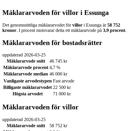
Mäklararvoden för villor i Essunga
Det genomsnittliga mäklararvodet för
villor
i Essunga
är
58 752
kronor
. I procent motsvarar detta ett mäklararvode på
3,9
procent
.
Mäklararvoden för bostadsrätter
uppdaterad
2026-03-25
Mäklararvode snitt
46 745 kr
Mäklararvode procent
4,7 %
Mäklararvode median
46 000 kr
Vanligaste arvodestypen
Fast arvode
Billigaste mäklararvodet
22 500 kr
Högsta arvodet
71 000 kr
Mäklararvoden för villor
uppdaterad
2026-03-25
Mäklararvode snitt
58 752 kr