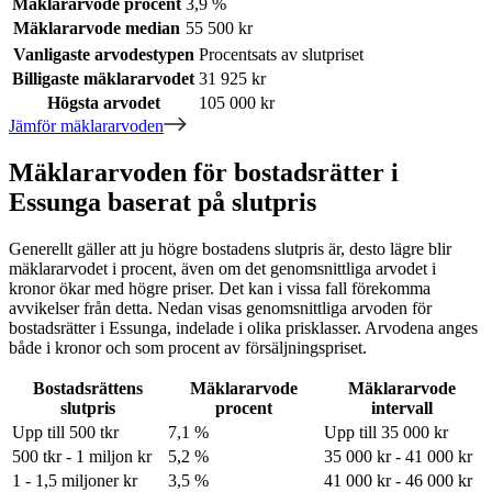
Mäklararvode procent
3,9 %
Mäklararvode median
55 500 kr
Vanligaste arvodestypen
Procentsats av slutpriset
Billigaste mäklararvodet
31 925 kr
Högsta arvodet
105 000 kr
Jämför mäklararvoden
Mäklararvoden för bostadsrätter i
Essunga baserat på slutpris
Generellt gäller att ju högre bostadens slutpris är, desto lägre blir
mäklararvodet i procent, även om det genomsnittliga arvodet i
kronor ökar med högre priser. Det kan i vissa fall förekomma
avvikelser från detta. Nedan visas genomsnittliga arvoden för
bostadsrätter
i Essunga
, indelade i olika prisklasser. Arvodena anges
både i kronor och som procent av försäljningspriset.
Bostadsrättens
Mäklararvode
Mäklararvode
slutpris
procent
intervall
Upp till 500 tkr
7,1 %
Upp till 35 000 kr
500 tkr - 1 miljon kr
5,2 %
35 000 kr - 41 000 kr
1 - 1,5 miljoner kr
3,5 %
41 000 kr - 46 000 kr