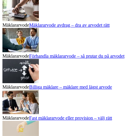
Mäklararvode
Mäklararvode avdrag – dra av arvodet rätt
Mäklararvode
Förhandla mäklararvode – så prutar du på arvodet
Mäklararvode
Billiga mäklare – mäklare med lägst arvode
Mäklararvode
Fast mäklararvode eller provision – välj rätt