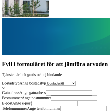
Fyll i formuläret för att jämföra
arvoden
Tjänsten är helt gratis och ej bindande
Bostadstyp
Ange
bostadstyp
Gatuadress
Ange
gatuadress
Postnummer
Ange
postnummer
E-post
Ange
e-post
Telefonnummer
Ange
telefonnummer