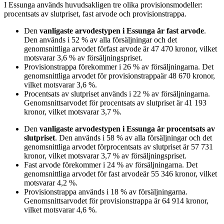
I
Essunga
används huvudsakligen
tre
olika provisionsmodeller:
procentsats av slutpriset, fast arvode och provisionstrappa
.
Den
vanligaste arvodestypen
i Essunga
är
fast arvode
.
Den används i
52
%
av alla försäljningar och det
genomsnittliga arvodet för
fast arvode
är
47 470
kronor
, vilket
motsvarar
3,6
%
av försäljningspriset.
Provisionstrappa
förekommer i
26
%
av försäljningarna. Det
genomsnittliga arvodet för
provisionstrappa
är
48 670
kronor
,
vilket motsvarar
3,6
%
.
Procentsats av slutpriset
används i
22
%
av försäljningarna.
Genomsnittsarvodet för
procentsats av slutpriset
är
41 193
kronor
, vilket motsvarar
3,7
%
.
Den
vanligaste arvodestypen
i Essunga
är
procentsats av
slutpriset
. Den används i
58
%
av alla försäljningar och det
genomsnittliga arvodet för
procentsats av slutpriset
är
57 731
kronor
, vilket motsvarar
3,7
%
av försäljningspriset.
Fast arvode
förekommer i
24
%
av försäljningarna. Det
genomsnittliga arvodet för
fast arvode
är
55 346
kronor
, vilket
motsvarar
4,2
%
.
Provisionstrappa
används i
18
%
av försäljningarna.
Genomsnittsarvodet för
provisionstrappa
är
64 914
kronor
,
vilket motsvarar
4,6
%
.