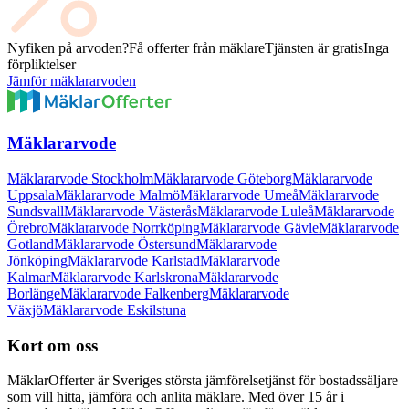
Nyfiken på arvoden?
Få offerter från mäklare
Tjänsten är gratis
Inga
förpliktelser
Jämför mäklararvoden
Mäklararvode
Mäklararvode Stockholm
Mäklararvode Göteborg
Mäklararvode
Uppsala
Mäklararvode Malmö
Mäklararvode Umeå
Mäklararvode
Sundsvall
Mäklararvode Västerås
Mäklararvode Luleå
Mäklararvode
Örebro
Mäklararvode Norrköping
Mäklararvode Gävle
Mäklararvode
Gotland
Mäklararvode Östersund
Mäklararvode
Jönköping
Mäklararvode Karlstad
Mäklararvode
Kalmar
Mäklararvode Karlskrona
Mäklararvode
Borlänge
Mäklararvode Falkenberg
Mäklararvode
Växjö
Mäklararvode Eskilstuna
Kort om oss
MäklarOfferter är Sveriges största jämförelsetjänst för bostadssäljare
som vill hitta, jämföra och anlita mäklare. Med över
15
år i