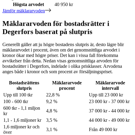
Högsta arvodet
40 950 kr
Jämför mäklararvoden
Mäklararvoden för bostadsrätter i
Degerfors baserat på slutpris
Generellt gäller att ju högre bostadens slutpris är, desto lägre blir
mäklararvodet i procent, även om det genomsnittliga arvodet i
kronor ökar med högre priser. Det kan i vissa fall förekomma
avvikelser från detta. Nedan visas genomsnittliga arvoden för
bostadsrätter
i Degerfors
, indelade i olika prisklasser. Arvodena
anges både i kronor och som procent av försäljningspriset.
Bostadsrättens
Mäklararvode
Mäklararvode
slutpris
procent
intervall
Upp till 100 tkr
22,8 %
Upp till 23 000 kr
100 - 600 tkr
9,2 %
23 000 kr - 37 000 kr
600 tkr - 1,1 miljon
4,8 %
37 000 kr - 44 000 kr
kr
1,1 - 1,6 miljoner kr
3,5 %
44 000 kr - 49 000 kr
1,6 miljoner kr och
3,1 %
Från 49 000 kr
över