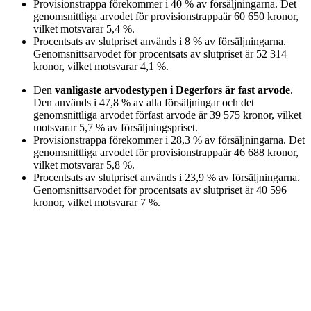
Provisionstrappa
förekommer i
40
%
av försäljningarna. Det
genomsnittliga arvodet för
provisionstrappa
är
60 650
kronor
,
vilket motsvarar
5,4
%
.
Procentsats av slutpriset
används i
8
%
av försäljningarna.
Genomsnittsarvodet för
procentsats av slutpriset
är
52 314
kronor
, vilket motsvarar
4,1
%
.
Den
vanligaste arvodestypen
i Degerfors
är
fast arvode
.
Den används i
47,8
%
av alla försäljningar och det
genomsnittliga arvodet för
fast arvode
är
39 575
kronor
, vilket
motsvarar
5,7
%
av försäljningspriset.
Provisionstrappa
förekommer i
28,3
%
av försäljningarna. Det
genomsnittliga arvodet för
provisionstrappa
är
46 688
kronor
,
vilket motsvarar
5,8
%
.
Procentsats av slutpriset
används i
23,9
%
av försäljningarna.
Genomsnittsarvodet för
procentsats av slutpriset
är
40 596
kronor
, vilket motsvarar
7
%
.