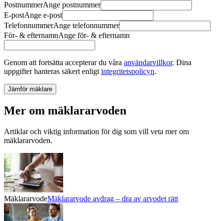
Postnummer
Ange
postnummer
E-post
Ange
e-post
Telefonnummer
Ange
telefonnummer
För- & efternamn
Ange
för- & efternamn
Genom att fortsätta accepterar du våra
användarvillkor
.
Dina
uppgifter hanteras säkert enligt
integritetspolicyn
.
Jämför mäklare
Mer om mäklararvoden
Artiklar och viktig information för dig som vill veta mer om
mäklararvoden.
Mäklararvode
Mäklararvode avdrag – dra av arvodet rätt