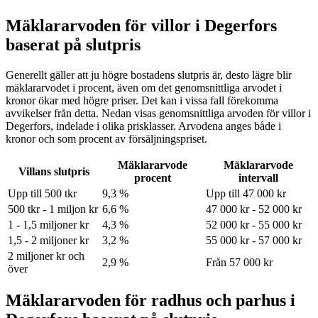
Mäklararvoden för villor i Degerfors
baserat på slutpris
Generellt gäller att ju högre bostadens slutpris är, desto lägre blir
mäklararvodet i procent, även om det genomsnittliga arvodet i
kronor ökar med högre priser. Det kan i vissa fall förekomma
avvikelser från detta. Nedan visas genomsnittliga arvoden för
villor
i
Degerfors
, indelade i olika prisklasser. Arvodena anges både i
kronor och som procent av försäljningspriset.
Mäklararvode
Mäklararvode
Villans slutpris
procent
intervall
Upp till 500 tkr
9,3 %
Upp till 47 000 kr
500 tkr - 1 miljon kr
6,6 %
47 000 kr - 52 000 kr
1 - 1,5 miljoner kr
4,3 %
52 000 kr - 55 000 kr
1,5 - 2 miljoner kr
3,2 %
55 000 kr - 57 000 kr
2 miljoner kr och
2,9 %
Från 57 000 kr
över
Mäklararvoden för radhus och parhus i