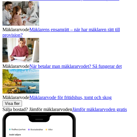
Mäklararvode
Mäklarens ensamrätt – när har mäklaren rätt till
provision?
Mäklararvode
När betalar man mäklararvodet? Så fungerar det
Mäklararvode
Mäklararvode för fritidshus, tomt och skog
Visa fler
Sälja bostad? Jämför mäklararvoden
Jämför mäklararvoden gratis