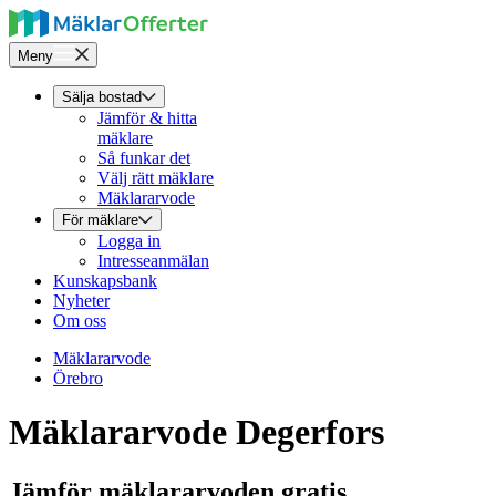
Meny
Sälja bostad
Jämför & hitta
mäklare
Så funkar det
Välj rätt mäklare
Mäklararvode
För mäklare
Logga in
Intresseanmälan
Kunskapsbank
Nyheter
Om oss
Mäklararvode
Örebro
Mäklararvode Degerfors
Jämför mäklararvoden gratis