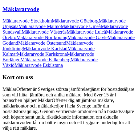
Mäklararvode
Mäklararvode Stockholm
Mäklararvode Göteborg
Mäklararvode
Uppsala
Mäklararvode Malmö
Mäklararvode Umeå
Mäklararvode
Sundsvall
Mäklararvode Västerås
Mäklararvode Luleå
Mäklararvode
Örebro
Mäklararvode Norrköping
Mäklararvode Gävle
Mäklararvode
Gotland
Mäklararvode Östersund
Mäklararvode
Jönköping
Mäklararvode Karlstad
Mäklararvode
Kalmar
Mäklararvode Karlskrona
Mäklararvode
Borlänge
Mäklararvode Falkenberg
Mäklararvode
Växjö
Mäklararvode Eskilstuna
Kort om oss
MäklarOfferter är Sveriges största jämförelsetjänst för bostadssäljare
som vill hitta, jämföra och anlita mäklare. Med över
15
år i
branschen hjälper MäklarOfferter dig att jämföra mäklare,
mäklarkontor och mäklarkedjor i hela Sverige inför din
bostadsförsäljning. Genom verifierade omdömen från bostadssäljare
och köpare samt unik, rikstäckande information om aktuella
mäklararvoden får du bättre insyn och ett tryggare underlag för att
välja rätt mäklare.