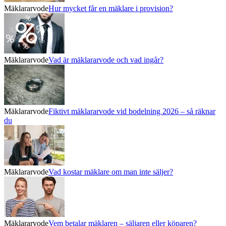
Mäklararvode
Hur mycket får en mäklare i provision?
Mäklararvode
Vad är mäklararvode och vad ingår?
Mäklararvode
Fiktivt mäklararvode vid bodelning 2026 – så räknar
du
Mäklararvode
Vad kostar mäklare om man inte säljer?
Mäklararvode
Vem betalar mäklaren – säljaren eller köparen?