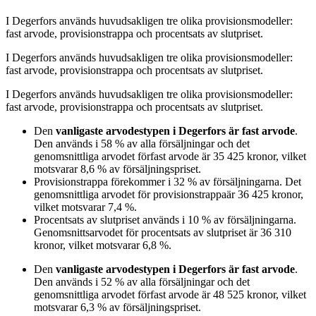
I
Degerfors
används huvudsakligen
tre
olika provisionsmodeller:
fast arvode, provisionstrappa och procentsats av slutpriset
.
I
Degerfors
används huvudsakligen
tre
olika provisionsmodeller:
fast arvode, provisionstrappa och procentsats av slutpriset
.
I
Degerfors
används huvudsakligen
tre
olika provisionsmodeller:
fast arvode, provisionstrappa och procentsats av slutpriset
.
Den
vanligaste arvodestypen
i Degerfors
är
fast arvode
.
Den används i
58
%
av alla försäljningar och det
genomsnittliga arvodet för
fast arvode
är
35 425
kronor
, vilket
motsvarar
8,6
%
av försäljningspriset.
Provisionstrappa
förekommer i
32
%
av försäljningarna. Det
genomsnittliga arvodet för
provisionstrappa
är
36 425
kronor
,
vilket motsvarar
7,4
%
.
Procentsats av slutpriset
används i
10
%
av försäljningarna.
Genomsnittsarvodet för
procentsats av slutpriset
är
36 310
kronor
, vilket motsvarar
6,8
%
.
Den
vanligaste arvodestypen
i Degerfors
är
fast arvode
.
Den används i
52
%
av alla försäljningar och det
genomsnittliga arvodet för
fast arvode
är
48 525
kronor
, vilket
motsvarar
6,3
%
av försäljningspriset.