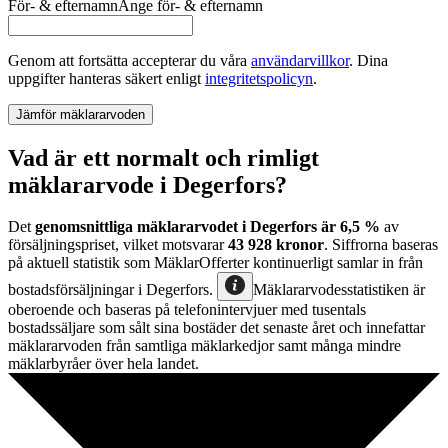
För- & efternamn
Ange
för- & efternamn
Genom att fortsätta accepterar du våra
användarvillkor
.
Dina
uppgifter hanteras säkert enligt
integritetspolicyn
.
Jämför mäklararvoden
Vad är ett normalt och rimligt
mäklararvode i Degerfors?
Det
genomsnittliga mäklararvodet
i
Degerfors
är
6,5
%
av
försäljningspriset, vilket motsvarar
43 928
kronor
. Siffrorna baseras
på aktuell statistik som MäklarOfferter kontinuerligt samlar in från
bostadsförsäljningar
i
Degerfors
.
Mäklararvodesstatistiken är
oberoende och baseras på telefonintervjuer med tusentals
bostadssäljare som sålt sina bostäder det senaste året och innefattar
mäklararvoden från samtliga mäklarkedjor samt många mindre
mäklarbyråer över hela landet.