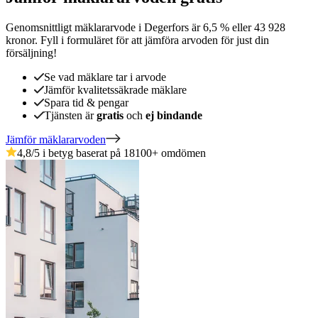
Genomsnittligt mäklararvode
i
Degerfors
är
6,5
%
eller
43 928
kronor
.
Fyll i formuläret för att jämföra arvoden för just din
försäljning!
Se vad mäklare tar i arvode
Jämför kvalitetssäkrade mäklare
Spara tid & pengar
Tjänsten är
gratis
och
ej bindande
Jämför mäklararvoden
4,8
/5 i betyg baserat på
18100
+
omdömen