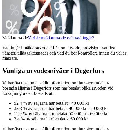
Mäklararvode
Vad är mäklararvode och vad ingår?
Vad ingår i mäklararvodet? Läs om arvode, provision, vanliga
tjänster, tilläggskostnader och vad du bör kontrollera innan du väljer
mäklare.
Vanliga arvodesnivåer i Degerfors
Vi har även sammanställt information om hur stor andel av
bostadssäljarna
i Degerfors
som har betalat olika arvoden vid
försäljning av
en
bostadsrätt
.
52,4
% av säljarna har betalat
-
40 000 kr
33,3
% av säljarna har betalat
40 000 kr
-
50 000 kr
11,9
% av säljarna har betalat
50 000 kr
-
60 000 kr
2,4
% av säljarna har betalat
>
60 000 kr
Vi har även sammanställt information om hur stor andel av