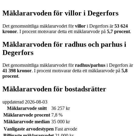
Mäklararvoden för villor i Degerfors
Det genomsnittliga mäklararvodet för
villor
i Degerfors
är
53 624
kronor
. I procent motsvarar detta ett mäklararvode på
5,7
procent
.
Mäklararvoden för radhus och parhus i
Degerfors
Det genomsnittliga mäklararvodet för
radhus/parhus
i Degerfors
är
41 398
kronor
. I procent motsvarar detta ett mäklararvode på
5,8
procent
.
Mäklararvoden för bostadsrätter
uppdaterad
2026-08-03
Mäklararvode snitt
36 257 kr
Mäklararvode procent
7,8 %
Mäklararvode median
35 000 kr
Vanligaste arvodestypen
Fast arvode
Billigaste mäklararvodet
21 000 kr