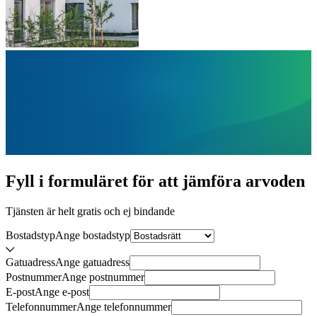
Fyll i formuläret för att jämföra
arvoden
Tjänsten är helt gratis och ej bindande
Bostadstyp
Ange
bostadstyp
Gatuadress
Ange
gatuadress
Postnummer
Ange
postnummer
E-post
Ange
e-post
Telefonnummer
Ange
telefonnummer