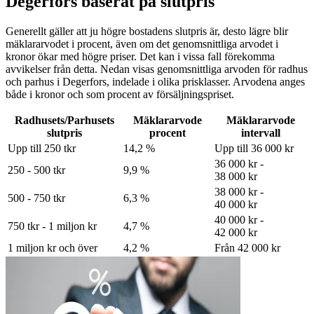
Degerfors baserat på slutpris
Generellt gäller att ju högre bostadens slutpris är, desto lägre blir
mäklararvodet i procent, även om det genomsnittliga arvodet i
kronor ökar med högre priser. Det kan i vissa fall förekomma
avvikelser från detta. Nedan visas genomsnittliga arvoden för
radhus
och parhus
i Degerfors
, indelade i olika prisklasser. Arvodena anges
både i kronor och som procent av försäljningspriset.
Radhusets/Parhusets
Mäklararvode
Mäklararvode
slutpris
procent
intervall
Upp till 250 tkr
14,2 %
Upp till 36 000 kr
36 000 kr -
250 - 500 tkr
9,9 %
38 000 kr
38 000 kr -
500 - 750 tkr
6,3 %
40 000 kr
40 000 kr -
750 tkr - 1 miljon kr
4,7 %
42 000 kr
1 miljon kr och över
4,2 %
Från 42 000 kr