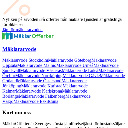
Nyfiken på arvoden?
Få offerter från mäklare
Tjänsten är gratis
Inga
förpliktelser
Jämför mäklararvoden
Mäklararvode
Mäklararvode Stockholm
Mäklararvode Göteborg
Mäklararvode
Uppsala
Mäklararvode Malmö
Mäklararvode Umeå
Mäklararvode
Sundsvall
Mäklararvode Västerås
Mäklararvode Luleå
Mäklararvode
Örebro
Mäklararvode Norrköping
Mäklararvode Gävle
Mäklararvode
Gotland
Mäklararvode Östersund
Mäklararvode
Jönköping
Mäklararvode Karlstad
Mäklararvode
Kalmar
Mäklararvode Karlskrona
Mäklararvode
Borlänge
Mäklararvode Falkenberg
Mäklararvode
Växjö
Mäklararvode Eskilstuna
Kort om oss
MäklarOfferter är Sveriges största jämförelsetjänst för bostadssäljare