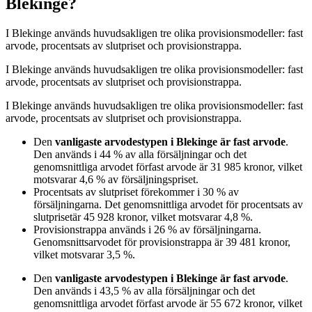
Blekinge?
I
Blekinge
används huvudsakligen
tre
olika provisionsmodeller:
fast
arvode, procentsats av slutpriset och provisionstrappa
.
I
Blekinge
används huvudsakligen
tre
olika provisionsmodeller:
fast
arvode, procentsats av slutpriset och provisionstrappa
.
I
Blekinge
används huvudsakligen
tre
olika provisionsmodeller:
fast
arvode, procentsats av slutpriset och provisionstrappa
.
Den
vanligaste arvodestypen
i Blekinge
är
fast arvode
.
Den används i
44
%
av alla försäljningar och det
genomsnittliga arvodet för
fast arvode
är
31 985
kronor
, vilket
motsvarar
4,6
%
av försäljningspriset.
Procentsats av slutpriset
förekommer i
30
%
av
försäljningarna. Det genomsnittliga arvodet för
procentsats av
slutpriset
är
45 928
kronor
, vilket motsvarar
4,8
%
.
Provisionstrappa
används i
26
%
av försäljningarna.
Genomsnittsarvodet för
provisionstrappa
är
39 481
kronor
,
vilket motsvarar
3,5
%
.
Den
vanligaste arvodestypen
i Blekinge
är
fast arvode
.
Den används i
43,5
%
av alla försäljningar och det
genomsnittliga arvodet för
fast arvode
är
55 672
kronor
, vilket