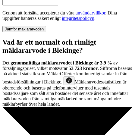
Genom att fortsätta accepterar du våra
användarvillkor
.
Dina
uppgifter hanteras säkert enligt
integritetspolicyn
.
Jämför mäklararvoden
Vad är ett normalt och rimligt
mäklararvode i Blekinge?
Det
genomsnittliga mäklararvodet
i
Blekinge
är
3,9
%
av
försäljningspriset, vilket motsvarar
53 723
kronor
. Siffrorna baseras
på aktuell statistik som MäklarOfferter kontinuerligt samlar in från
bostadsförsäljningar
i
Blekinge
.
Mäklararvodesstatistiken är
oberoende och baseras på telefonintervjuer med tusentals
bostadssäljare som sålt sina bostäder det senaste året och innefattar
mäklararvoden från samtliga mäklarkedjor samt många mindre
mäklarbyråer över hela landet.