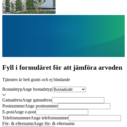
Fyll i formuläret för att jämföra
arvoden
Tjänsten är helt gratis och ej bindande
Bostadstyp
Ange
bostadstyp
Gatuadress
Ange
gatuadress
Postnummer
Ange
postnummer
E-post
Ange
e-post
Telefonnummer
Ange
telefonnummer
För- & efternamn
Ange
för- & efternamn