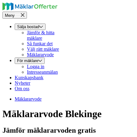
Meny
Sälja bostad
Jämför & hitta
mäklare
Så funkar det
Välj rätt mäklare
Mäklararvode
För mäklare
Logga in
Intresseanmälan
Kunskapsbank
Nyheter
Om oss
Mäklararvode
Mäklararvode Blekinge
Jämför mäklararvoden gratis