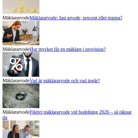
Mäklararvode
Mäklararvode: fast arvode, procent eller trappa?
Mäklararvode
Hur mycket får en mäklare i provision?
Mäklararvode
Vad är mäklararvode och vad ingår?
Mäklararvode
Fiktivt mäklararvode vid bodelning 2026 – så räknar
du