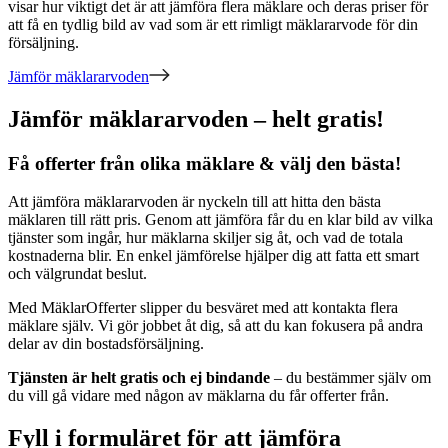
visar hur viktigt det är att jämföra flera mäklare och deras priser för
att få en tydlig bild av vad som är ett rimligt mäklararvode för din
försäljning.
Jämför mäklararvoden
Jämför mäklararvoden – helt gratis!
Få offerter från olika mäklare & välj den bästa!
Att jämföra mäklararvoden är nyckeln till att hitta den bästa
mäklaren till rätt pris. Genom att jämföra får du en klar bild av vilka
tjänster som ingår, hur mäklarna skiljer sig åt, och vad de totala
kostnaderna blir. En enkel jämförelse hjälper dig att fatta ett smart
och välgrundat beslut.
Med MäklarOfferter slipper du besväret med att kontakta flera
mäklare själv. Vi gör jobbet åt dig, så att du kan fokusera på andra
delar av din bostadsförsäljning.
Tjänsten är helt gratis och ej bindande
– du bestämmer själv om
du vill gå vidare med någon av mäklarna du får offerter från.
Fyll i formuläret för att jämföra