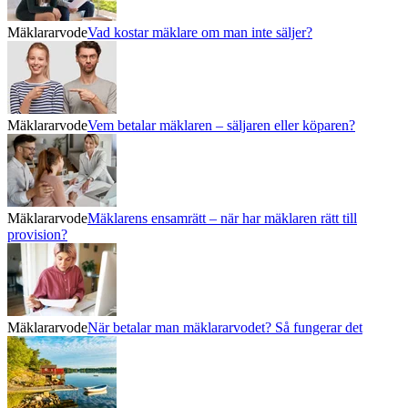
Mäklararvode
Vad kostar mäklare om man inte säljer?
Mäklararvode
Vem betalar mäklaren – säljaren eller köparen?
Mäklararvode
Mäklarens ensamrätt – när har mäklaren rätt till
provision?
Mäklararvode
När betalar man mäklararvodet? Så fungerar det