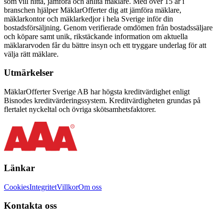
som vill hitta, jämföra och anlita mäklare. Med över
15
år i
branschen hjälper MäklarOfferter dig att jämföra mäklare,
mäklarkontor och mäklarkedjor i hela Sverige inför din
bostadsförsäljning. Genom verifierade omdömen från bostadssäljare
och köpare samt unik, rikstäckande information om aktuella
mäklararvoden får du bättre insyn och ett tryggare underlag för att
välja rätt mäklare.
Utmärkelser
MäklarOfferter Sverige AB har högsta kreditvärdighet enligt
Bisnodes kreditvärderingssystem. Kreditvärdigheten grundas på
flertalet nyckeltal och övriga skötsamhetsfaktorer.
Länkar
Cookies
Integritet
Villkor
Om oss
Kontakta oss