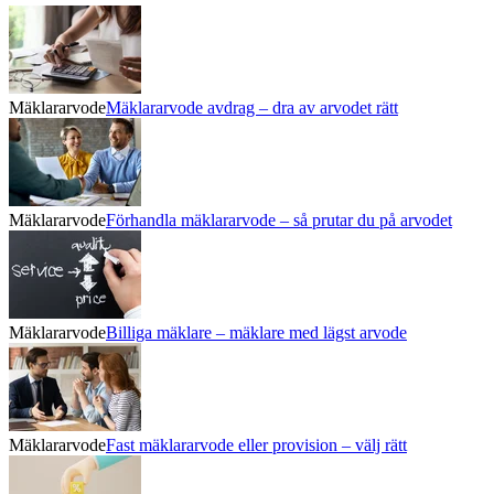
Mäklararvode
Mäklararvode avdrag – dra av arvodet rätt
Mäklararvode
Förhandla mäklararvode – så prutar du på arvodet
Mäklararvode
Billiga mäklare – mäklare med lägst arvode
Mäklararvode
Fast mäklararvode eller provision – välj rätt