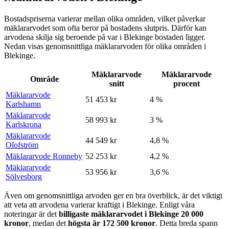
Bostadspriserna varierar mellan olika områden, vilket påverkar
mäklararvodet som ofta beror på bostadens slutpris. Därför kan
arvodena skilja sig beroende på var
i
Blekinge
bostaden ligger.
Nedan visas genomsnittliga mäklararvoden för olika områden
i
Blekinge
.
Mäklararvode
Mäklararvode
Område
snitt
procent
Mäklararvode
51 453 kr
4 %
Karlshamn
Mäklararvode
58 993 kr
3 %
Karlskrona
Mäklararvode
44 549 kr
4,8 %
Olofström
Mäklararvode Ronneby
52 253 kr
4,2 %
Mäklararvode
53 956 kr
3,6 %
Sölvesborg
Även om genomsnittliga arvoden ger en bra överblick, är det viktigt
att veta att arvodena varierar kraftigt
i
Blekinge
. Enligt våra
noteringar är det
billigaste mäklararvodet
i
Blekinge
20 000
kronor
, medan det
högsta är
172 500
kronor
. Detta breda spann