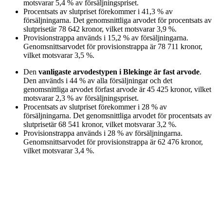
motsvarar
5,4
%
av försäljningspriset.
Procentsats av slutpriset
förekommer i
41,3
%
av
försäljningarna. Det genomsnittliga arvodet för
procentsats av
slutpriset
är
78 642
kronor
, vilket motsvarar
3,9
%
.
Provisionstrappa
används i
15,2
%
av försäljningarna.
Genomsnittsarvodet för
provisionstrappa
är
78 711
kronor
,
vilket motsvarar
3,5
%
.
Den
vanligaste arvodestypen
i Blekinge
är
fast arvode
.
Den används i
44
%
av alla försäljningar och det
genomsnittliga arvodet för
fast arvode
är
45 425
kronor
, vilket
motsvarar
2,3
%
av försäljningspriset.
Procentsats av slutpriset
förekommer i
28
%
av
försäljningarna. Det genomsnittliga arvodet för
procentsats av
slutpriset
är
68 541
kronor
, vilket motsvarar
3,2
%
.
Provisionstrappa
används i
28
%
av försäljningarna.
Genomsnittsarvodet för
provisionstrappa
är
62 476
kronor
,
vilket motsvarar
3,4
%
.