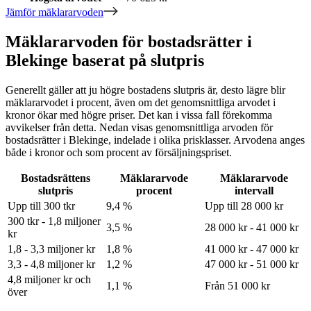
Jämför mäklararvoden
Mäklararvoden för bostadsrätter i
Blekinge baserat på slutpris
Generellt gäller att ju högre bostadens slutpris är, desto lägre blir
mäklararvodet i procent, även om det genomsnittliga arvodet i
kronor ökar med högre priser. Det kan i vissa fall förekomma
avvikelser från detta. Nedan visas genomsnittliga arvoden för
bostadsrätter
i Blekinge
, indelade i olika prisklasser. Arvodena anges
både i kronor och som procent av försäljningspriset.
Bostadsrättens
Mäklararvode
Mäklararvode
slutpris
procent
intervall
Upp till 300 tkr
9,4 %
Upp till 28 000 kr
300 tkr - 1,8 miljoner
3,5 %
28 000 kr - 41 000 kr
kr
1,8 - 3,3 miljoner kr
1,8 %
41 000 kr - 47 000 kr
3,3 - 4,8 miljoner kr
1,2 %
47 000 kr - 51 000 kr
4,8 miljoner kr och
1,1 %
Från 51 000 kr
över