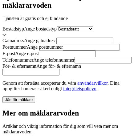
mäklararvoden
Tjänsten är gratis och ej bindande
Bostadstyp
Ange
bostadstyp
Gatuadress
Ange
gatuadress
Postnummer
Ange
postnummer
E-post
Ange
e-post
Telefonnummer
Ange
telefonnummer
För- & efternamn
Ange
för- & efternamn
Genom att fortsätta accepterar du våra
användarvillkor
.
Dina
uppgifter hanteras säkert enligt
integritetspolicyn
.
Jämför mäklare
Mer om mäklararvoden
Artiklar och viktig information för dig som vill veta mer om
mäklararvoden.