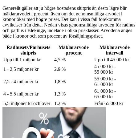
Generellt gäller att ju högre bostadens slutpris är, desto lägre blir
mäklararvodet i procent, även om det genomsnittliga arvodet i
kronor ökar med högre priser. Det kan i vissa fall förekomma
avvikelser från detta. Nedan visas genomsnittliga arvoden för
radhus
och parhus
i Blekinge
, indelade i olika prisklasser. Arvodena anges
både i kronor och som procent av försäljningspriset.
Radhusets/Parhusets
Mäklararvode
Mäklararvode
slutpris
procent
intervall
Upp till 1 miljon kr
4,5 %
Upp till 45 000 kr
45 000 kr -
1 - 2,5 miljoner kr
2,9 %
55 000 kr
55 000 kr -
2,5 - 4 miljoner kr
1,8 %
61 000 kr
61 000 kr -
4 - 5,5 miljoner kr
1,3 %
65 000 kr
5,5 miljoner kr och över
1,2 %
Från 65 000 kr