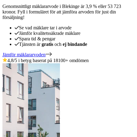
Genomsnittligt mäklararvode
i
Blekinge
är
3,9
%
eller
53 723
kronor
.
Fyll i formuläret för att jämföra arvoden för just din
försäljning!
Se vad mäklare tar i arvode
Jämför kvalitetssäkrade mäklare
Spara tid & pengar
Tjänsten är
gratis
och
ej bindande
Jämför mäklararvoden
4,8
/5 i betyg baserat på
18100
+
omdömen