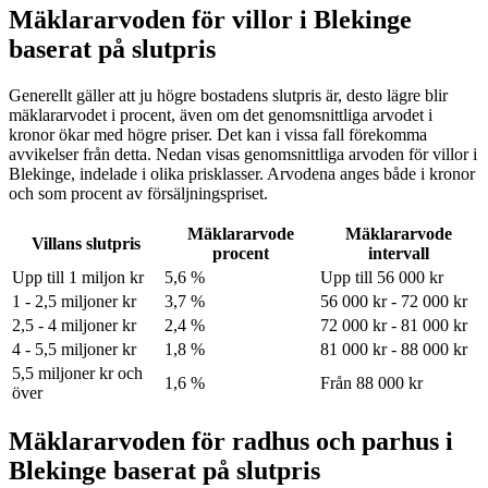
Mäklararvoden för villor i Blekinge
baserat på slutpris
Generellt gäller att ju högre bostadens slutpris är, desto lägre blir
mäklararvodet i procent, även om det genomsnittliga arvodet i
kronor ökar med högre priser. Det kan i vissa fall förekomma
avvikelser från detta. Nedan visas genomsnittliga arvoden för
villor
i
Blekinge
, indelade i olika prisklasser. Arvodena anges både i kronor
och som procent av försäljningspriset.
Mäklararvode
Mäklararvode
Villans slutpris
procent
intervall
Upp till 1 miljon kr
5,6 %
Upp till 56 000 kr
1 - 2,5 miljoner kr
3,7 %
56 000 kr - 72 000 kr
2,5 - 4 miljoner kr
2,4 %
72 000 kr - 81 000 kr
4 - 5,5 miljoner kr
1,8 %
81 000 kr - 88 000 kr
5,5 miljoner kr och
1,6 %
Från 88 000 kr
över
Mäklararvoden för radhus och parhus i
Blekinge baserat på slutpris