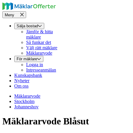
Meny
Sälja bostad
Jämför & hitta
mäklare
Så funkar det
Välj rätt mäklare
Mäklararvode
För mäklare
Logga in
Intresseanmälan
Kunskapsbank
Nyheter
Om oss
Mäklararvode
Stockholm
Johanneshov
Mäklararvode Blåsut