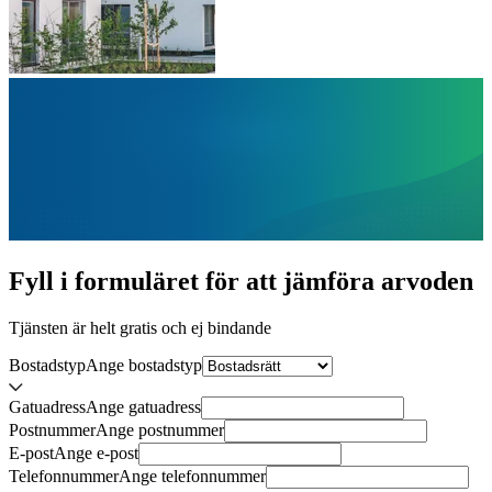
Fyll i formuläret för att jämföra
arvoden
Tjänsten är helt gratis och ej bindande
Bostadstyp
Ange
bostadstyp
Gatuadress
Ange
gatuadress
Postnummer
Ange
postnummer
E-post
Ange
e-post
Telefonnummer
Ange
telefonnummer