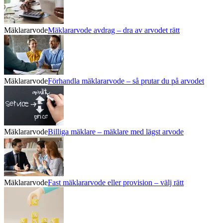
Mäklararvode
Mäklararvode avdrag – dra av arvodet rätt
Mäklararvode
Förhandla mäklararvode – så prutar du på arvodet
Mäklararvode
Billiga mäklare – mäklare med lägst arvode
Mäklararvode
Fast mäklararvode eller provision – välj rätt