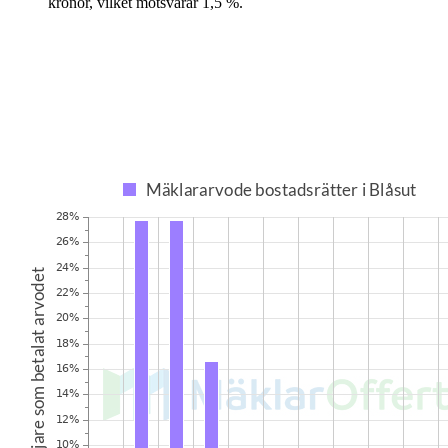
kronor
, vilket motsvarar
1,5
%
.