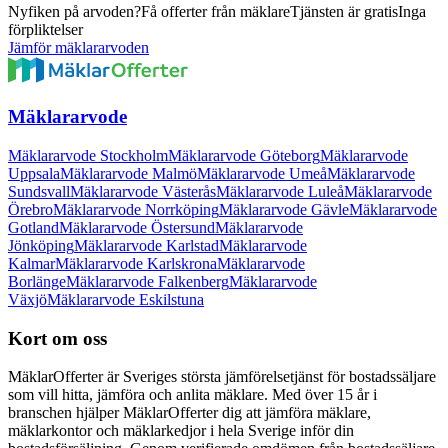
Nyfiken på arvoden?
Få offerter från mäklare
Tjänsten är gratis
Inga
förpliktelser
Jämför mäklararvoden
Mäklararvode
Mäklararvode Stockholm
Mäklararvode Göteborg
Mäklararvode
Uppsala
Mäklararvode Malmö
Mäklararvode Umeå
Mäklararvode
Sundsvall
Mäklararvode Västerås
Mäklararvode Luleå
Mäklararvode
Örebro
Mäklararvode Norrköping
Mäklararvode Gävle
Mäklararvode
Gotland
Mäklararvode Östersund
Mäklararvode
Jönköping
Mäklararvode Karlstad
Mäklararvode
Kalmar
Mäklararvode Karlskrona
Mäklararvode
Borlänge
Mäklararvode Falkenberg
Mäklararvode
Växjö
Mäklararvode Eskilstuna
Kort om oss
MäklarOfferter är Sveriges största jämförelsetjänst för bostadssäljare
som vill hitta, jämföra och anlita mäklare. Med över
15
år i
branschen hjälper MäklarOfferter dig att jämföra mäklare,
mäklarkontor och mäklarkedjor i hela Sverige inför din