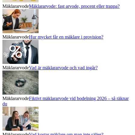
Mäklararvode
Mäklararvode: fast arvode, procent eller trappa?
Mäklararvode
Hur mycket får en mäklare i provision?
Mäklararvode
Vad är mäklararvode och vad ingår?
Mäklararvode
Fiktivt mäklararvode vid bodelning 2026 – så räknar
du
Mäklararvode
Vad kostar mäklare om man inte säljer?