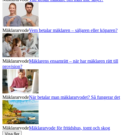
Mäklararvode
Vem betalar mäklaren – säljaren eller köparen?
Mäklararvode
Mäklarens ensamrätt – när har mäklaren rätt till
provision?
Mäklararvode
När betalar man mäklararvodet? Så fungerar det
Mäklararvode
Mäklararvode för fritidshus, tomt och skog
Visa fler