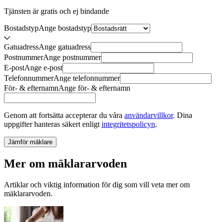
Tjänsten är gratis och ej bindande
Bostadstyp
Ange
bostadstyp
Gatuadress
Ange
gatuadress
Postnummer
Ange
postnummer
E-post
Ange
e-post
Telefonnummer
Ange
telefonnummer
För- & efternamn
Ange
för- & efternamn
Genom att fortsätta accepterar du våra
användarvillkor
.
Dina
uppgifter hanteras säkert enligt
integritetspolicyn
.
Jämför mäklare
Mer om mäklararvoden
Artiklar och viktig information för dig som vill veta mer om
mäklararvoden.