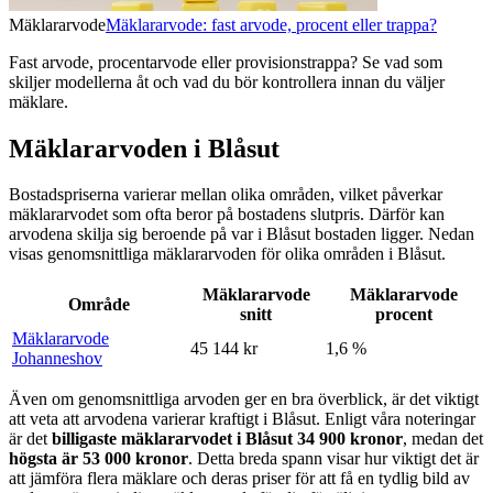
Mäklararvode
Mäklararvode: fast arvode, procent eller trappa?
Fast arvode, procentarvode eller provisionstrappa? Se vad som
skiljer modellerna åt och vad du bör kontrollera innan du väljer
mäklare.
Mäklararvoden i Blåsut
Bostadspriserna varierar mellan olika områden, vilket påverkar
mäklararvodet som ofta beror på bostadens slutpris. Därför kan
arvodena skilja sig beroende på var
i
Blåsut
bostaden ligger. Nedan
visas genomsnittliga mäklararvoden för olika områden
i
Blåsut
.
Mäklararvode
Mäklararvode
Område
snitt
procent
Mäklararvode
45 144 kr
1,6 %
Johanneshov
Även om genomsnittliga arvoden ger en bra överblick, är det viktigt
att veta att arvodena varierar kraftigt
i
Blåsut
. Enligt våra noteringar
är det
billigaste mäklararvodet
i
Blåsut
34 900
kronor
, medan det
högsta är
53 000
kronor
. Detta breda spann visar hur viktigt det är
att jämföra flera mäklare och deras priser för att få en tydlig bild av