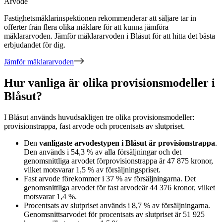
Arvode
Fastighetsmäklarinspektionen rekommenderar att säljare tar in
offerter från flera olika mäklare för att kunna jämföra
mäklararvoden. Jämför mäklararvoden
i Blåsut
för att hitta det bästa
erbjudandet för dig.
Jämför mäklararvoden
Hur vanliga är olika provisionsmodeller i
Blåsut?
I
Blåsut
används huvudsakligen
tre
olika provisionsmodeller:
provisionstrappa, fast arvode och procentsats av slutpriset
.
Den
vanligaste arvodestypen
i Blåsut
är
provisionstrappa
.
Den används i
54,3
%
av alla försäljningar och det
genomsnittliga arvodet för
provisionstrappa
är
47 875
kronor
,
vilket motsvarar
1,5
%
av försäljningspriset.
Fast arvode
förekommer i
37
%
av försäljningarna. Det
genomsnittliga arvodet för
fast arvode
är
44 376
kronor
, vilket
motsvarar
1,4
%
.
Procentsats av slutpriset
används i
8,7
%
av försäljningarna.
Genomsnittsarvodet för
procentsats av slutpriset
är
51 925