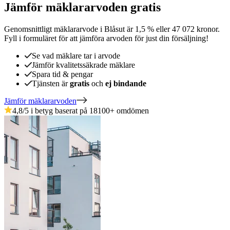
Jämför mäklararvoden gratis
Genomsnittligt mäklararvode
i
Blåsut
är
1,5
%
eller
47 072
kronor
.
Fyll i formuläret för att jämföra arvoden för just din försäljning!
Se vad mäklare tar i arvode
Jämför kvalitetssäkrade mäklare
Spara tid & pengar
Tjänsten är
gratis
och
ej bindande
Jämför mäklararvoden
4,8
/5 i betyg baserat på
18100
+
omdömen