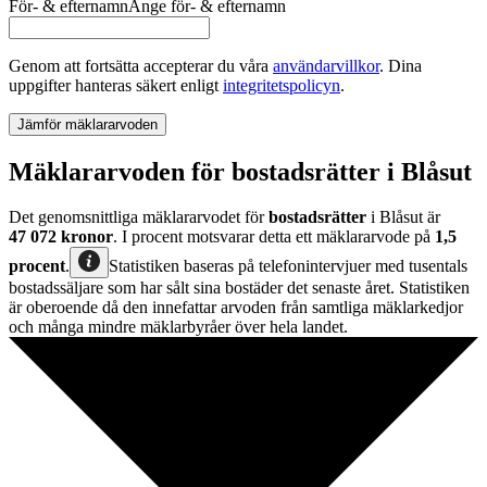
För- & efternamn
Ange
för- & efternamn
Genom att fortsätta accepterar du våra
användarvillkor
.
Dina
uppgifter hanteras säkert enligt
integritetspolicyn
.
Jämför mäklararvoden
Mäklararvoden för bostadsrätter i Blåsut
Det genomsnittliga mäklararvodet för
bostadsrätter
i Blåsut
är
47 072
kronor
. I procent motsvarar detta ett mäklararvode på
1,5
procent
.
Statistiken baseras på telefonintervjuer med tusentals
bostadssäljare som har sålt sina bostäder det senaste året. Statistiken
är oberoende då den innefattar arvoden från samtliga mäklarkedjor
och många mindre mäklarbyråer över hela landet.