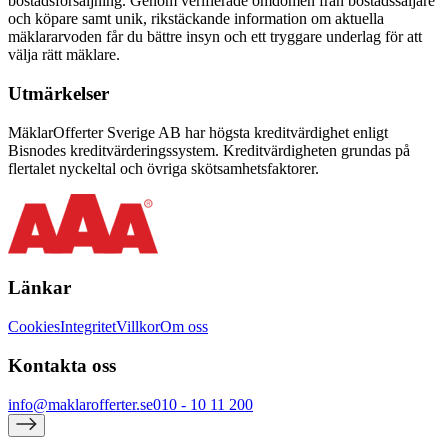
bostadsförsäljning. Genom verifierade omdömen från bostadssäljare
och köpare samt unik, rikstäckande information om aktuella
mäklararvoden får du bättre insyn och ett tryggare underlag för att
välja rätt mäklare.
Utmärkelser
MäklarOfferter Sverige AB har högsta kreditvärdighet enligt
Bisnodes kreditvärderingssystem. Kreditvärdigheten grundas på
flertalet nyckeltal och övriga skötsamhetsfaktorer.
Länkar
Cookies
Integritet
Villkor
Om oss
Kontakta oss
info@maklarofferter.se
010 - 10 11 200