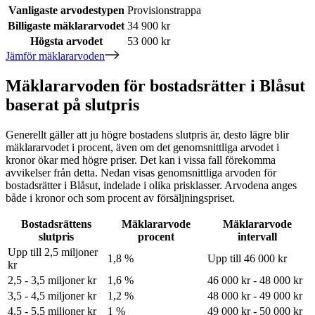
Vanligaste arvodestypen
Provisionstrappa
Billigaste mäklararvodet
34 900 kr
Högsta arvodet
53 000 kr
Jämför mäklararvoden
Mäklararvoden för bostadsrätter i Blåsut
baserat på slutpris
Generellt gäller att ju högre bostadens slutpris är, desto lägre blir
mäklararvodet i procent, även om det genomsnittliga arvodet i
kronor ökar med högre priser. Det kan i vissa fall förekomma
avvikelser från detta. Nedan visas genomsnittliga arvoden för
bostadsrätter
i Blåsut
, indelade i olika prisklasser. Arvodena anges
både i kronor och som procent av försäljningspriset.
Bostadsrättens
Mäklararvode
Mäklararvode
slutpris
procent
intervall
Upp till 2,5 miljoner
1,8 %
Upp till 46 000 kr
kr
2,5 - 3,5 miljoner kr
1,6 %
46 000 kr - 48 000 kr
3,5 - 4,5 miljoner kr
1,2 %
48 000 kr - 49 000 kr
4,5 - 5,5 miljoner kr
1 %
49 000 kr - 50 000 kr