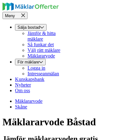
Meny
Sälja bostad
Jämför & hitta
mäklare
Så funkar det
Välj rätt mäklare
Mäklararvode
För mäklare
Logga in
Intresseanmälan
Kunskapsbank
Nyheter
Om oss
Mäklararvode
Skåne
Mäklararvode Båstad
Jämför mäklararvoden gratis