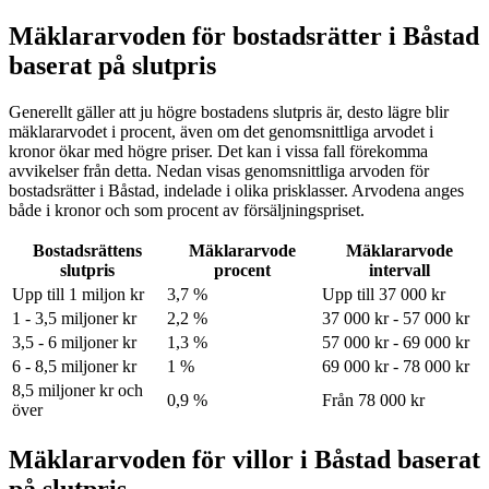
Mäklararvoden för bostadsrätter i Båstad
baserat på slutpris
Generellt gäller att ju högre bostadens slutpris är, desto lägre blir
mäklararvodet i procent, även om det genomsnittliga arvodet i
kronor ökar med högre priser. Det kan i vissa fall förekomma
avvikelser från detta. Nedan visas genomsnittliga arvoden för
bostadsrätter
i Båstad
, indelade i olika prisklasser. Arvodena anges
både i kronor och som procent av försäljningspriset.
Bostadsrättens
Mäklararvode
Mäklararvode
slutpris
procent
intervall
Upp till 1 miljon kr
3,7 %
Upp till 37 000 kr
1 - 3,5 miljoner kr
2,2 %
37 000 kr - 57 000 kr
3,5 - 6 miljoner kr
1,3 %
57 000 kr - 69 000 kr
6 - 8,5 miljoner kr
1 %
69 000 kr - 78 000 kr
8,5 miljoner kr och
0,9 %
Från 78 000 kr
över
Mäklararvoden för villor i Båstad baserat
på slutpris