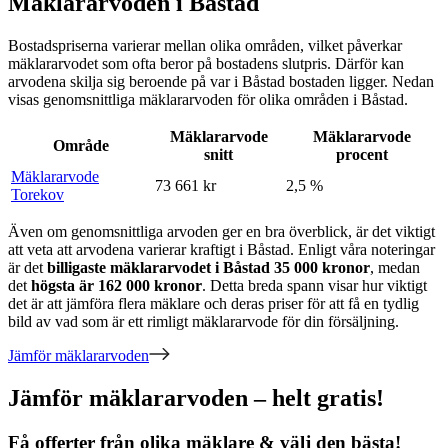
Mäklararvoden i Båstad
Bostadspriserna varierar mellan olika områden, vilket påverkar
mäklararvodet som ofta beror på bostadens slutpris. Därför kan
arvodena skilja sig beroende på var
i
Båstad
bostaden ligger. Nedan
visas genomsnittliga mäklararvoden för olika områden
i
Båstad
.
Mäklararvode
Mäklararvode
Område
snitt
procent
Mäklararvode
73 661 kr
2,5 %
Torekov
Även om genomsnittliga arvoden ger en bra överblick, är det viktigt
att veta att arvodena varierar kraftigt
i
Båstad
. Enligt våra noteringar
är det
billigaste mäklararvodet
i
Båstad
35 000
kronor
, medan
det
högsta är
162 000
kronor
. Detta breda spann visar hur viktigt
det är att jämföra flera mäklare och deras priser för att få en tydlig
bild av vad som är ett rimligt mäklararvode för din försäljning.
Jämför mäklararvoden
Jämför mäklararvoden – helt gratis!
Få offerter från olika mäklare & välj den bästa!