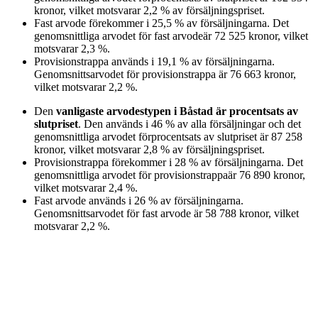
kronor
, vilket motsvarar
2,2
%
av försäljningspriset.
Fast arvode
förekommer i
25,5
%
av försäljningarna. Det
genomsnittliga arvodet för
fast arvode
är
72 525
kronor
, vilket
motsvarar
2,3
%
.
Provisionstrappa
används i
19,1
%
av försäljningarna.
Genomsnittsarvodet för
provisionstrappa
är
76 663
kronor
,
vilket motsvarar
2,2
%
.
Den
vanligaste arvodestypen
i Båstad
är
procentsats av
slutpriset
. Den används i
46
%
av alla försäljningar och det
genomsnittliga arvodet för
procentsats av slutpriset
är
87 258
kronor
, vilket motsvarar
2,8
%
av försäljningspriset.
Provisionstrappa
förekommer i
28
%
av försäljningarna. Det
genomsnittliga arvodet för
provisionstrappa
är
76 890
kronor
,
vilket motsvarar
2,4
%
.
Fast arvode
används i
26
%
av försäljningarna.
Genomsnittsarvodet för
fast arvode
är
58 788
kronor
, vilket
motsvarar
2,2
%
.