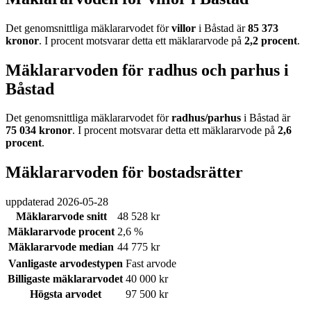
Det genomsnittliga mäklararvodet för
villor
i Båstad
är
85 373
kronor
. I procent motsvarar detta ett mäklararvode på
2,2
procent
.
Mäklararvoden för radhus och parhus i
Båstad
Det genomsnittliga mäklararvodet för
radhus/parhus
i Båstad
är
75 034
kronor
. I procent motsvarar detta ett mäklararvode på
2,6
procent
.
Mäklararvoden för bostadsrätter
uppdaterad
2026-05-28
Mäklararvode snitt
48 528 kr
Mäklararvode procent
2,6 %
Mäklararvode median
44 775 kr
Vanligaste arvodestypen
Fast arvode
Billigaste mäklararvodet
40 000 kr
Högsta arvodet
97 500 kr