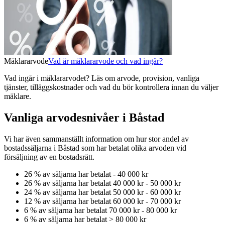
Mäklararvode
Vad är mäklararvode och vad ingår?
Vad ingår i mäklararvodet? Läs om arvode, provision, vanliga
tjänster, tilläggskostnader och vad du bör kontrollera innan du väljer
mäklare.
Vanliga arvodesnivåer i Båstad
Vi har även sammanställt information om hur stor andel av
bostadssäljarna
i Båstad
som har betalat olika arvoden vid
försäljning av
en
bostadsrätt
.
26
% av säljarna har betalat
-
40 000 kr
26
% av säljarna har betalat
40 000 kr
-
50 000 kr
24
% av säljarna har betalat
50 000 kr
-
60 000 kr
12
% av säljarna har betalat
60 000 kr
-
70 000 kr
6
% av säljarna har betalat
70 000 kr
-
80 000 kr
6
% av säljarna har betalat
>
80 000 kr