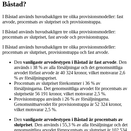
Båstad?
I
Båstad
används huvudsakligen
tre
olika provisionsmodeller:
fast
arvode, procentsats av slutpriset och provisionstrappa
.
I
Båstad
används huvudsakligen
tre
olika provisionsmodeller:
procentsats av slutpriset, fast arvode och provisionstrappa
.
I
Båstad
används huvudsakligen
tre
olika provisionsmodeller:
procentsats av slutpriset, provisionstrappa och fast arvode
.
Den
vanligaste arvodestypen
i Båstad
är
fast arvode
. Den
används i
38
%
av alla försäljningar och det genomsnittliga
arvodet för
fast arvode
är
40 324
kronor
, vilket motsvarar
2,6
%
av försäljningspriset.
Procentsats av slutpriset
förekommer i
36
%
av
försäljningarna. Det genomsnittliga arvodet för
procentsats av
slutpriset
är
56 191
kronor
, vilket motsvarar
2,5
%
.
Provisionstrappa
används i
26
%
av försäljningarna.
Genomsnittsarvodet för
provisionstrappa
är
52 324
kronor
,
vilket motsvarar
2,5
%
.
Den
vanligaste arvodestypen
i Båstad
är
procentsats av
slutpriset
. Den används i
55,3
%
av alla försäljningar och det
genomsnittliga arvodet för
procentsats av slutpriset
är
102 534