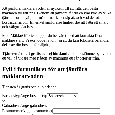
Att jämföra mäklararvoden är nyckeln till att hitta den bästa
mäklaren till rätt pris. Genom att jämföra får du en klar bild av vilka
tjänster som ingår, hur mäklarna skiljer sig åt, och vad de totala
kostnaderna blir. En enkel jämförelse hjälper dig att fatta ett smart
och välgrundat beslut.
Med MäklarOfferter slipper du besväret med att kontakta flera
mäklare själv. Vi gör jobbet åt dig, så att du kan fokusera på andra
delar av din bostadsförsäljning.
Tjänsten är helt gratis och ej bindande
– du bestämmer själv om
du vill gå vidare med någon av mäklarna du får offerter från.
Fyll i formuläret för att jämföra
mäklararvoden
Tjänsten är gratis och ej bindande
Bostadstyp
Ange
bostadstyp
Gatuadress
Ange
gatuadress
Postnummer
Ange
postnummer