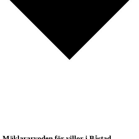
Mäklararvoden för villor i Båstad