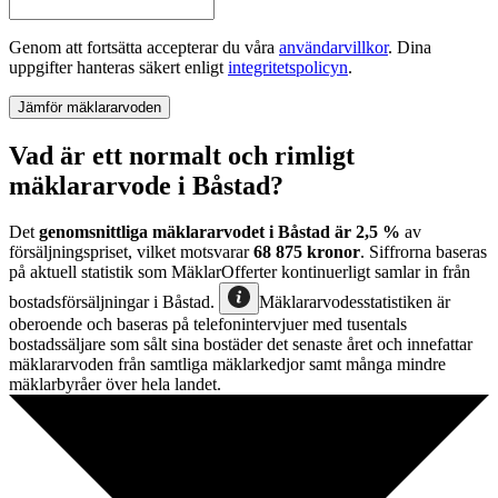
Genom att fortsätta accepterar du våra
användarvillkor
.
Dina
uppgifter hanteras säkert enligt
integritetspolicyn
.
Jämför mäklararvoden
Vad är ett normalt och rimligt
mäklararvode i Båstad?
Det
genomsnittliga mäklararvodet
i
Båstad
är
2,5
%
av
försäljningspriset, vilket motsvarar
68 875
kronor
. Siffrorna baseras
på aktuell statistik som MäklarOfferter kontinuerligt samlar in från
bostadsförsäljningar
i
Båstad
.
Mäklararvodesstatistiken är
oberoende och baseras på telefonintervjuer med tusentals
bostadssäljare som sålt sina bostäder det senaste året och innefattar
mäklararvoden från samtliga mäklarkedjor samt många mindre
mäklarbyråer över hela landet.