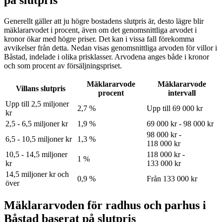
Generellt gäller att ju högre bostadens slutpris är, desto lägre blir
mäklararvodet i procent, även om det genomsnittliga arvodet i
kronor ökar med högre priser. Det kan i vissa fall förekomma
avvikelser från detta. Nedan visas genomsnittliga arvoden för
villor
i
Båstad
, indelade i olika prisklasser. Arvodena anges både i kronor
och som procent av försäljningspriset.
Mäklararvode
Mäklararvode
Villans slutpris
procent
intervall
Upp till 2,5 miljoner
2,7 %
Upp till 69 000 kr
kr
2,5 - 6,5 miljoner kr
1,9 %
69 000 kr - 98 000 kr
98 000 kr -
6,5 - 10,5 miljoner kr
1,3 %
118 000 kr
10,5 - 14,5 miljoner
118 000 kr -
1 %
kr
133 000 kr
14,5 miljoner kr och
0,9 %
Från 133 000 kr
över
Mäklararvoden för radhus och parhus i
Båstad baserat på slutpris