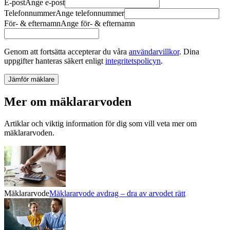
E-post
Ange
e-post
Telefonnummer
Ange
telefonnummer
För- & efternamn
Ange
för- & efternamn
Genom att fortsätta accepterar du våra
användarvillkor
.
Dina
uppgifter hanteras säkert enligt
integritetspolicyn
.
Jämför mäklare
Mer om mäklararvoden
Artiklar och viktig information för dig som vill veta mer om
mäklararvoden.
Mäklararvode
Mäklararvode avdrag – dra av arvodet rätt