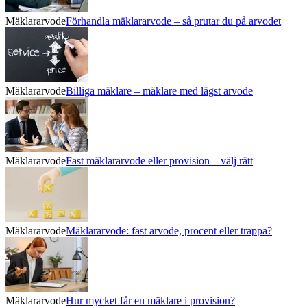
Mäklararvode
Förhandla mäklararvode – så prutar du på arvodet
Mäklararvode
Billiga mäklare – mäklare med lägst arvode
Mäklararvode
Fast mäklararvode eller provision – välj rätt
Mäklararvode
Mäklararvode: fast arvode, procent eller trappa?
Mäklararvode
Hur mycket får en mäklare i provision?