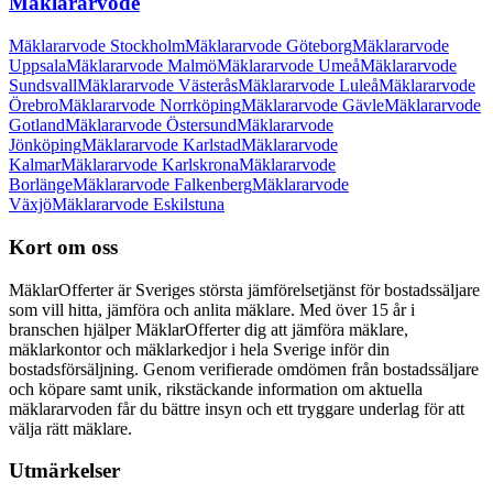
Mäklararvode
Mäklararvode Stockholm
Mäklararvode Göteborg
Mäklararvode
Uppsala
Mäklararvode Malmö
Mäklararvode Umeå
Mäklararvode
Sundsvall
Mäklararvode Västerås
Mäklararvode Luleå
Mäklararvode
Örebro
Mäklararvode Norrköping
Mäklararvode Gävle
Mäklararvode
Gotland
Mäklararvode Östersund
Mäklararvode
Jönköping
Mäklararvode Karlstad
Mäklararvode
Kalmar
Mäklararvode Karlskrona
Mäklararvode
Borlänge
Mäklararvode Falkenberg
Mäklararvode
Växjö
Mäklararvode Eskilstuna
Kort om oss
MäklarOfferter är Sveriges största jämförelsetjänst för bostadssäljare
som vill hitta, jämföra och anlita mäklare. Med över
15
år i
branschen hjälper MäklarOfferter dig att jämföra mäklare,
mäklarkontor och mäklarkedjor i hela Sverige inför din
bostadsförsäljning. Genom verifierade omdömen från bostadssäljare
och köpare samt unik, rikstäckande information om aktuella
mäklararvoden får du bättre insyn och ett tryggare underlag för att
välja rätt mäklare.
Utmärkelser