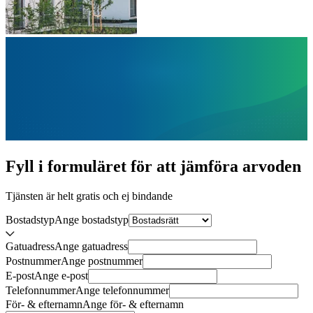
Fyll i formuläret för att jämföra
arvoden
Tjänsten är helt gratis och ej bindande
Bostadstyp
Ange
bostadstyp
Gatuadress
Ange
gatuadress
Postnummer
Ange
postnummer
E-post
Ange
e-post
Telefonnummer
Ange
telefonnummer
För- & efternamn
Ange
för- & efternamn