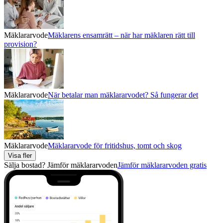
Mäklararvode
Mäklarens ensamrätt – när har mäklaren rätt till
provision?
Mäklararvode
När betalar man mäklararvodet? Så fungerar det
Mäklararvode
Mäklararvode för fritidshus, tomt och skog
Visa fler
Sälja bostad? Jämför mäklararvoden
Jämför mäklararvoden gratis