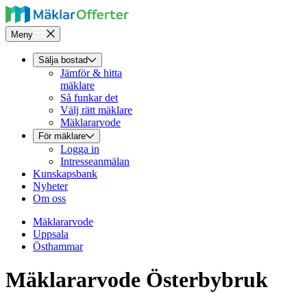
Meny
Sälja bostad
Jämför & hitta
mäklare
Så funkar det
Välj rätt mäklare
Mäklararvode
För mäklare
Logga in
Intresseanmälan
Kunskapsbank
Nyheter
Om oss
Mäklararvode
Uppsala
Östhammar
Mäklararvode Österbybruk