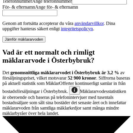
Telefonnummer
Ange
telefonnummer
För- & efternamn
Ange
för- & efternamn
Genom att fortsätta accepterar du våra
användarvillkor
.
Dina
uppgifter hanteras säkert enligt
integritetspolicyn
.
Jämför mäklararvoden
Vad är ett normalt och rimligt
mäklararvode i Österbybruk?
Det
genomsnittliga mäklararvodet
i
Österbybruk
är
3,2
%
av
försäljningspriset, vilket motsvarar
52 900
kronor
. Siffrorna baseras
på aktuell statistik som MäklarOfferter kontinuerligt samlar in från
bostadsförsäljningar
i
Österbybruk
.
Mäklararvodesstatistiken
är oberoende och baseras på telefonintervjuer med tusentals
bostadssäljare som sålt sina bostäder det senaste året och innefattar
mäklararvoden från samtliga mäklarkedjor samt många mindre
mäklarbyråer över hela landet.