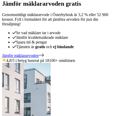
Jämför mäklararvoden gratis
Genomsnittligt mäklararvode
i
Österbybruk
är
3,2
%
eller
52 900
kronor
.
Fyll i formuläret för att jämföra arvoden för just din
försäljning!
Se vad mäklare tar i arvode
Jämför kvalitetssäkrade mäklare
Spara tid & pengar
Tjänsten är
gratis
och
ej bindande
Jämför mäklararvoden
4,8
/5 i betyg baserat på
18100
+
omdömen