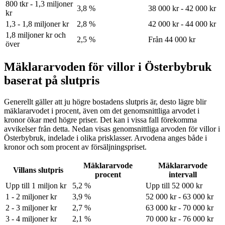
800 tkr - 1,3 miljoner
3,8 %
38 000 kr - 42 000 kr
kr
1,3 - 1,8 miljoner kr
2,8 %
42 000 kr - 44 000 kr
1,8 miljoner kr och
2,5 %
Från 44 000 kr
över
Mäklararvoden för villor i Österbybruk
baserat på slutpris
Generellt gäller att ju högre bostadens slutpris är, desto lägre blir
mäklararvodet i procent, även om det genomsnittliga arvodet i
kronor ökar med högre priser. Det kan i vissa fall förekomma
avvikelser från detta. Nedan visas genomsnittliga arvoden för
villor
i
Österbybruk
, indelade i olika prisklasser. Arvodena anges både i
kronor och som procent av försäljningspriset.
Mäklararvode
Mäklararvode
Villans slutpris
procent
intervall
Upp till 1 miljon kr
5,2 %
Upp till 52 000 kr
1 - 2 miljoner kr
3,9 %
52 000 kr - 63 000 kr
2 - 3 miljoner kr
2,7 %
63 000 kr - 70 000 kr
3 - 4 miljoner kr
2,1 %
70 000 kr - 76 000 kr