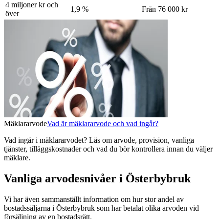
4 miljoner kr och
1,9 %
Från 76 000 kr
över
Mäklararvode
Vad är mäklararvode och vad ingår?
Vad ingår i mäklararvodet? Läs om arvode, provision, vanliga
tjänster, tilläggskostnader och vad du bör kontrollera innan du väljer
mäklare.
Vanliga arvodesnivåer i Österbybruk
Vi har även sammanställt information om hur stor andel av
bostadssäljarna
i Österbybruk
som har betalat olika arvoden vid
försäljning av
en
bostadsrätt
.