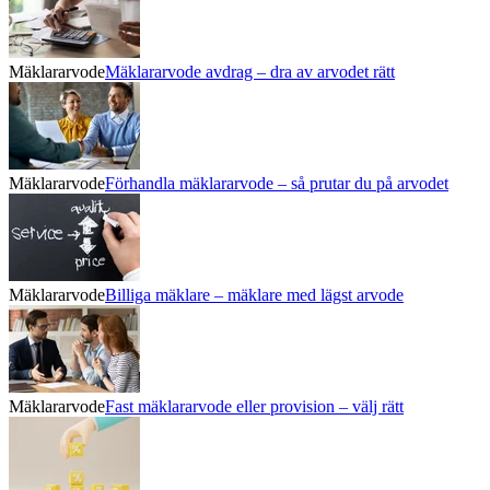
Mäklararvode
Mäklararvode avdrag – dra av arvodet rätt
Mäklararvode
Förhandla mäklararvode – så prutar du på arvodet
Mäklararvode
Billiga mäklare – mäklare med lägst arvode
Mäklararvode
Fast mäklararvode eller provision – välj rätt