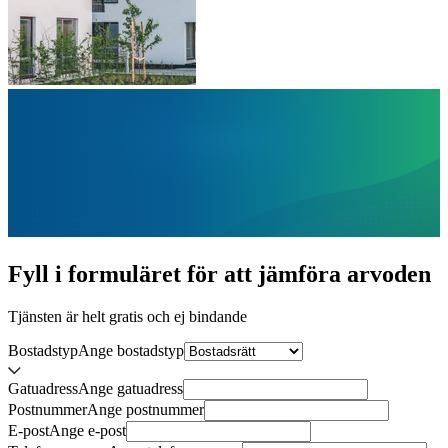
Fyll i formuläret för att jämföra
arvoden
Tjänsten är helt gratis och ej bindande
Bostadstyp
Ange
bostadstyp
Gatuadress
Ange
gatuadress
Postnummer
Ange
postnummer
E-post
Ange
e-post