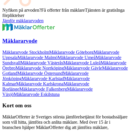
Nyfiken på arvoden?
Få offerter från mäklare
Tjänsten är gratis
Inga
förpliktelser
Jämför mäklararvoden
Mäklararvode
Mäklararvode Stockholm
Mäklararvode Göteborg
Mäklararvode
Uppsala
Mäklararvode Malmö
Mäklararvode Umeå
Mäklararvode
Sundsvall
Mäklararvode Västerås
Mäklararvode Luleå
Mäklararvode
Örebro
Mäklararvode Norrköping
Mäklararvode Gävle
Mäklararvode
Gotland
Mäklararvode Östersund
Mäklararvode
Jönköping
Mäklararvode Karlstad
Mäklararvode
Kalmar
Mäklararvode Karlskrona
Mäklararvode
Borlänge
Mäklararvode Falkenberg
Mäklararvode
Växjö
Mäklararvode Eskilstuna
Kort om oss
MäklarOfferter är Sveriges största jämförelsetjänst för bostadssäljare
som vill hitta, jämföra och anlita mäklare. Med över
15
år i
branschen hjälper MäklarOfferter dig att jämföra mäklare,