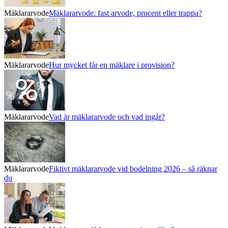
Mäklararvode
Mäklararvode: fast arvode, procent eller trappa?
Mäklararvode
Hur mycket får en mäklare i provision?
Mäklararvode
Vad är mäklararvode och vad ingår?
Mäklararvode
Fiktivt mäklararvode vid bodelning 2026 – så räknar
du