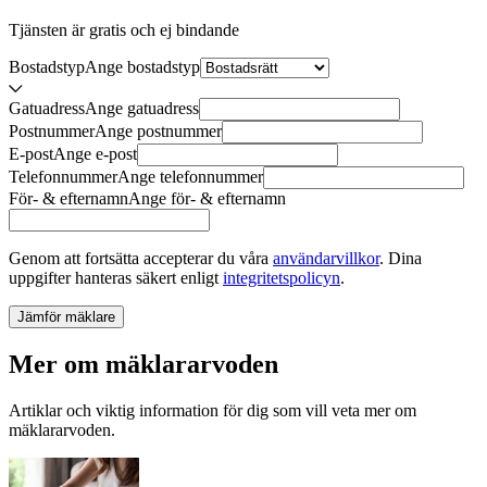
Tjänsten är gratis och ej bindande
Bostadstyp
Ange
bostadstyp
Gatuadress
Ange
gatuadress
Postnummer
Ange
postnummer
E-post
Ange
e-post
Telefonnummer
Ange
telefonnummer
För- & efternamn
Ange
för- & efternamn
Genom att fortsätta accepterar du våra
användarvillkor
.
Dina
uppgifter hanteras säkert enligt
integritetspolicyn
.
Jämför mäklare
Mer om mäklararvoden
Artiklar och viktig information för dig som vill veta mer om
mäklararvoden.