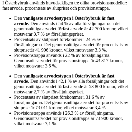
I
Österbybruk
används huvudsakligen
tre
olika provisionsmodeller:
fast arvode, procentsats av slutpriset och provisionstrappa
.
Den
vanligaste arvodestypen
i Österbybruk
är
fast
arvode
. Den används i
54
%
av alla försäljningar och det
genomsnittliga arvodet för
fast arvode
är
42 700
kronor
, vilket
motsvarar
3,7
%
av försäljningspriset.
Procentsats av slutpriset
förekommer i
24
%
av
försäljningarna. Det genomsnittliga arvodet för
procentsats av
slutpriset
är
41 906
kronor
, vilket motsvarar
3,3
%
.
Provisionstrappa
används i
22
%
av försäljningarna.
Genomsnittsarvodet för
provisionstrappa
är
43 817
kronor
,
vilket motsvarar
3,5
%
.
Den
vanligaste arvodestypen
i Österbybruk
är
fast
arvode
. Den används i
42,1
%
av alla försäljningar och det
genomsnittliga arvodet för
fast arvode
är
58 800
kronor
, vilket
motsvarar
2,7
%
av försäljningspriset.
Procentsats av slutpriset
förekommer i
31,6
%
av
försäljningarna. Det genomsnittliga arvodet för
procentsats av
slutpriset
är
73 011
kronor
, vilket motsvarar
3,4
%
.
Provisionstrappa
används i
26,3
%
av försäljningarna.
Genomsnittsarvodet för
provisionstrappa
är
73 900
kronor
,
vilket motsvarar
3,1
%
.