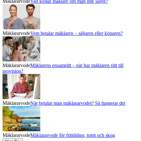
Mäklararvode
Vad kostar mäklare om man inte säljer?
Mäklararvode
Vem betalar mäklaren – säljaren eller köparen?
Mäklararvode
Mäklarens ensamrätt – när har mäklaren rätt till
provision?
Mäklararvode
När betalar man mäklararvodet? Så fungerar det
Mäklararvode
Mäklararvode för fritidshus, tomt och skog