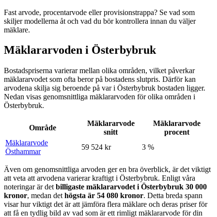
Fast arvode, procentarvode eller provisionstrappa? Se vad som
skiljer modellerna åt och vad du bör kontrollera innan du väljer
mäklare.
Mäklararvoden i Österbybruk
Bostadspriserna varierar mellan olika områden, vilket påverkar
mäklararvodet som ofta beror på bostadens slutpris. Därför kan
arvodena skilja sig beroende på var
i
Österbybruk
bostaden ligger.
Nedan visas genomsnittliga mäklararvoden för olika områden
i
Österbybruk
.
Mäklararvode
Mäklararvode
Område
snitt
procent
Mäklararvode
59 524 kr
3 %
Östhammar
Även om genomsnittliga arvoden ger en bra överblick, är det viktigt
att veta att arvodena varierar kraftigt
i
Österbybruk
. Enligt våra
noteringar är det
billigaste mäklararvodet
i
Österbybruk
30 000
kronor
, medan det
högsta är
54 080
kronor
. Detta breda spann
visar hur viktigt det är att jämföra flera mäklare och deras priser för
att få en tydlig bild av vad som är ett rimligt mäklararvode för din