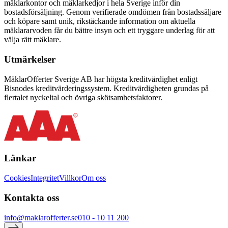
mäklarkontor och mäklarkedjor i hela Sverige inför din
bostadsförsäljning. Genom verifierade omdömen från bostadssäljare
och köpare samt unik, rikstäckande information om aktuella
mäklararvoden får du bättre insyn och ett tryggare underlag för att
välja rätt mäklare.
Utmärkelser
MäklarOfferter Sverige AB har högsta kreditvärdighet enligt
Bisnodes kreditvärderingssystem. Kreditvärdigheten grundas på
flertalet nyckeltal och övriga skötsamhetsfaktorer.
Länkar
Cookies
Integritet
Villkor
Om oss
Kontakta oss
info@maklarofferter.se
010 - 10 11 200