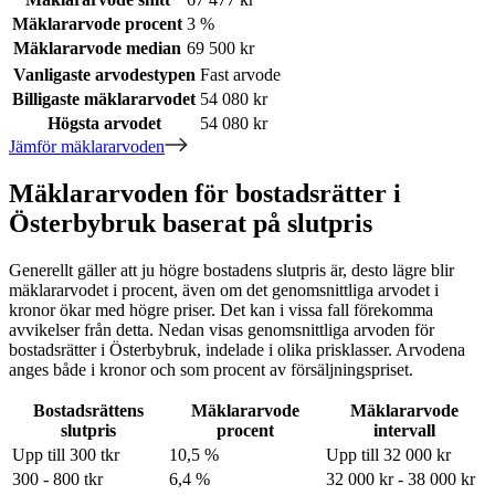
Mäklararvode procent
3 %
Mäklararvode median
69 500 kr
Vanligaste arvodestypen
Fast arvode
Billigaste mäklararvodet
54 080 kr
Högsta arvodet
54 080 kr
Jämför mäklararvoden
Mäklararvoden för bostadsrätter i
Österbybruk baserat på slutpris
Generellt gäller att ju högre bostadens slutpris är, desto lägre blir
mäklararvodet i procent, även om det genomsnittliga arvodet i
kronor ökar med högre priser. Det kan i vissa fall förekomma
avvikelser från detta. Nedan visas genomsnittliga arvoden för
bostadsrätter
i Österbybruk
, indelade i olika prisklasser. Arvodena
anges både i kronor och som procent av försäljningspriset.
Bostadsrättens
Mäklararvode
Mäklararvode
slutpris
procent
intervall
Upp till 300 tkr
10,5 %
Upp till 32 000 kr
300 - 800 tkr
6,4 %
32 000 kr - 38 000 kr