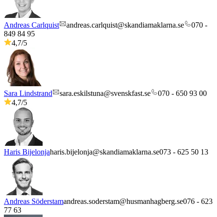
Andreas Carlquist
andreas.carlquist@skandiamaklarna.se
070 -
849 84 95
4,7
/5
Sara Lindstrand
sara.eskilstuna@svenskfast.se
070 - 650 93 00
4,7
/5
Haris Bijelonja
haris.bijelonja@skandiamaklarna.se
073 - 625 50 13
Andreas Söderstam
andreas.soderstam@husmanhagberg.se
076 - 623
77 63