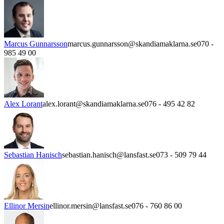
Marcus Gunnarsson
marcus.gunnarsson@skandiamaklarna.se
070 -
985 49 00
Alex Lorant
alex.lorant@skandiamaklarna.se
076 - 495 42 82
Sebastian Hanisch
sebastian.hanisch@lansfast.se
073 - 509 79 44
Ellinor Mersin
ellinor.mersin@lansfast.se
076 - 760 86 00