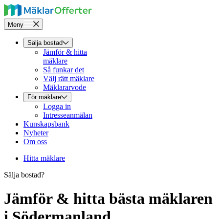
Meny
Sälja bostad
Jämför & hitta
mäklare
Så funkar det
Välj rätt mäklare
Mäklararvode
För mäklare
Logga in
Intresseanmälan
Kunskapsbank
Nyheter
Om oss
Hitta mäklare
Sälja bostad?
Jämför & hitta bästa mäklaren
i Södermanland