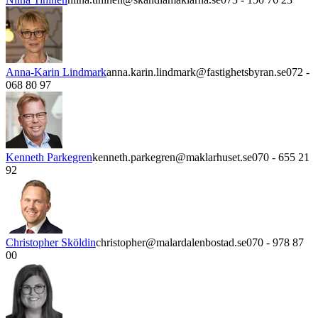
Anna-Karin Lindmark
anna.karin.lindmark@fastighetsbyran.se
072 -
068 80 97
Kenneth Parkegren
kenneth.parkegren@maklarhuset.se
070 - 655 21
92
Christopher Sköldin
christopher@malardalenbostad.se
070 - 978 87
00