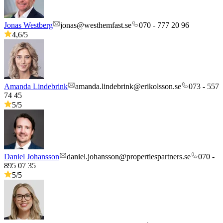
Jonas Westberg
jonas@westhemfast.se
070 - 777 20 96
4,6
/5
Amanda Lindebrink
amanda.lindebrink@erikolsson.se
073 - 557
74 45
5
/5
Daniel Johansson
daniel.johansson@propertiespartners.se
070 -
895 07 35
5
/5