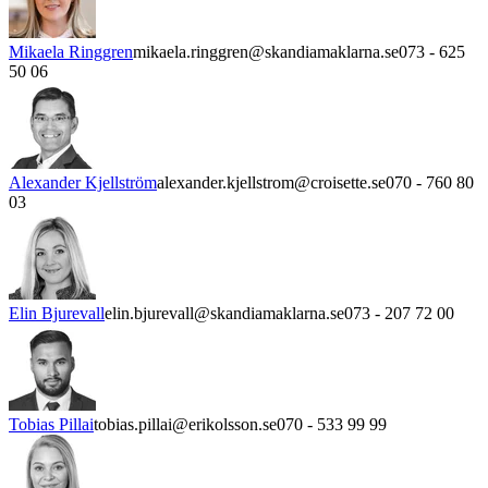
Mikaela Ringgren
mikaela.ringgren@skandiamaklarna.se
073 - 625
50 06
Alexander Kjellström
alexander.kjellstrom@croisette.se
070 - 760 80
03
Elin Bjurevall
elin.bjurevall@skandiamaklarna.se
073 - 207 72 00
Tobias Pillai
tobias.pillai@erikolsson.se
070 - 533 99 99