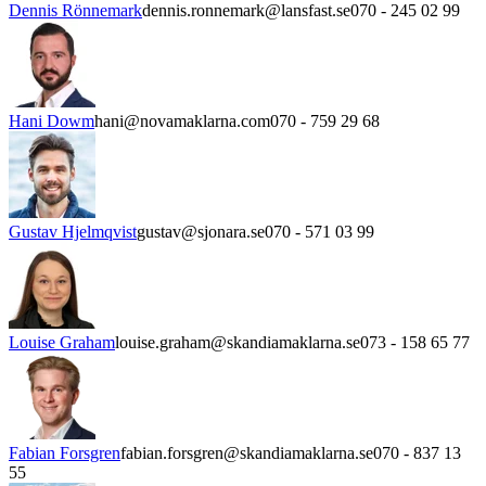
Dennis Rönnemark
dennis.ronnemark@lansfast.se
070 - 245 02 99
Hani Dowm
hani@novamaklarna.com
070 - 759 29 68
Gustav Hjelmqvist
gustav@sjonara.se
070 - 571 03 99
Louise Graham
louise.graham@skandiamaklarna.se
073 - 158 65 77
Fabian Forsgren
fabian.forsgren@skandiamaklarna.se
070 - 837 13
55