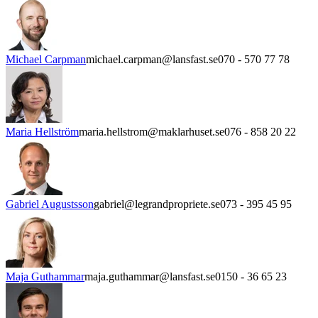
Michael Carpman
michael.carpman@lansfast.se
070 - 570 77 78
Maria Hellström
maria.hellstrom@maklarhuset.se
076 - 858 20 22
Gabriel Augustsson
gabriel@legrandpropriete.se
073 - 395 45 95
Maja Guthammar
maja.guthammar@lansfast.se
0150 - 36 65 23