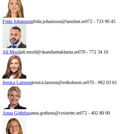
Frida Johansson
frida.johansson@lansfast.se
072 - 733 90 45
Ali Mozil
ali.mozil@skandiamaklarna.se
070 - 772 34 10
Jessica Larsson
jessica.larsson@erikolsson.se
070 - 982 03 61
Anna Göthéus
anna.gotheus@croisette.se
072 - 402 80 00