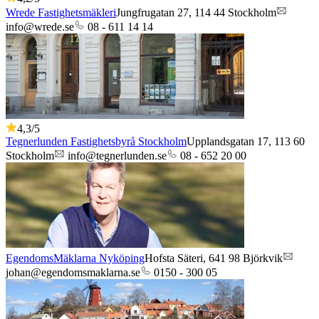
Wrede Fastighetsmäkleri
Jungfrugatan 27,
114 44
Stockholm
info@wrede.se
08 - 611 14 14
4,3
/5
Tegnerlunden Fastighetsbyrå Stockholm
Upplandsgatan 17,
113 60
Stockholm
info@tegnerlunden.se
08 - 652 20 00
EgendomsMäklarna Nyköping
Hofsta Säteri,
641 98
Björkvik
johan@egendomsmaklarna.se
0150 - 300 05