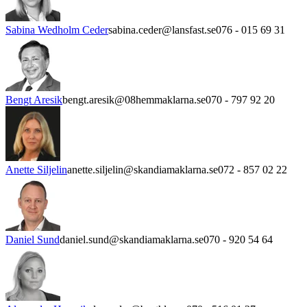
Sabina Wedholm Ceder
sabina.ceder@lansfast.se
076 - 015 69 31
Bengt Aresik
bengt.aresik@08hemmaklarna.se
070 - 797 92 20
Anette Siljelin
anette.siljelin@skandiamaklarna.se
072 - 857 02 22
Daniel Sund
daniel.sund@skandiamaklarna.se
070 - 920 54 64