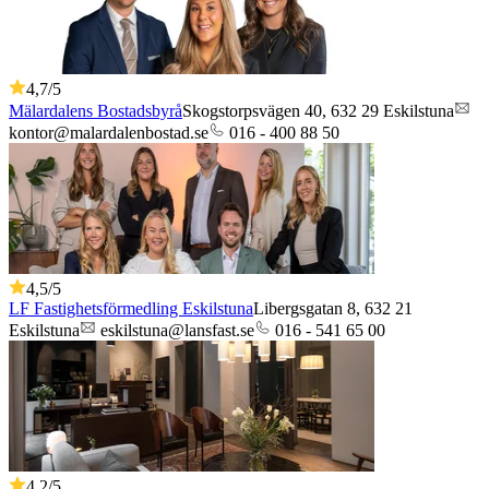
4,7
/5
Mälardalens Bostadsbyrå
Skogstorpsvägen 40,
632 29
Eskilstuna
kontor@malardalenbostad.se
016 - 400 88 50
4,5
/5
LF Fastighetsförmedling Eskilstuna
Libergsgatan 8,
632 21
Eskilstuna
eskilstuna@lansfast.se
016 - 541 65 00
4,2
/5