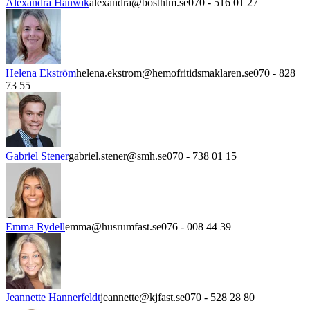
Alexandra Hanwik
alexandra@bosthlm.se
070 - 516 01 27
Helena Ekström
helena.ekstrom@hemofritidsmaklaren.se
070 - 828
73 55
Gabriel Stener
gabriel.stener@smh.se
070 - 738 01 15
Emma Rydell
emma@husrumfast.se
076 - 008 44 39
Jeannette Hannerfeldt
jeannette@kjfast.se
070 - 528 28 80