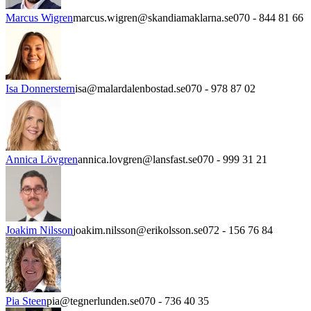
Marcus Wigren
marcus.wigren@skandiamaklarna.se
070 - 844 81 66
Isa Donnerstern
isa@malardalenbostad.se
070 - 978 87 02
Annica Lövgren
annica.lovgren@lansfast.se
070 - 999 31 21
Joakim Nilsson
joakim.nilsson@erikolsson.se
072 - 156 76 84
Pia Steen
pia@tegnerlunden.se
070 - 736 40 35