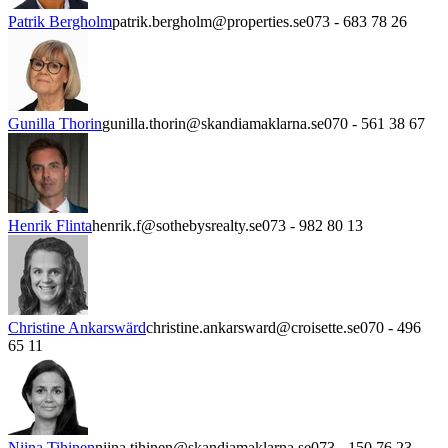
Patrik Bergholm
patrik.bergholm@properties.se
073 - 683 78 26
Gunilla Thorin
gunilla.thorin@skandiamaklarna.se
070 - 561 38 67
Henrik Flinta
henrik.f@sothebysrealty.se
073 - 982 80 13
Christine Ankarswärd
christine.ankarsward@croisette.se
070 - 496
65 11
Niina Tihinen
niina.tihinen@skandiamaklarna.se
073 - 150 76 23