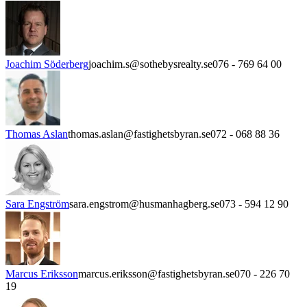
Joachim Söderberg
joachim.s@sothebysrealty.se
076 - 769 64 00
Thomas Aslan
thomas.aslan@fastighetsbyran.se
072 - 068 88 36
Sara Engström
sara.engstrom@husmanhagberg.se
073 - 594 12 90
Marcus Eriksson
marcus.eriksson@fastighetsbyran.se
070 - 226 70
19