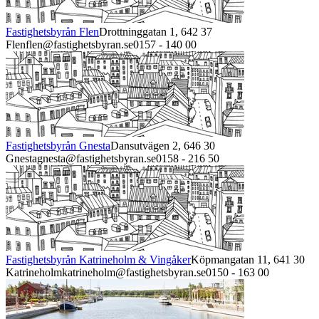
Fastighetsbyrån Flen
Drottninggatan 1,
642 37
Flen
flen@fastighetsbyran.se
0157 - 140 00
Fastighetsbyrån Gnesta
Dansutvägen 2,
646 30
Gnesta
gnesta@fastighetsbyran.se
0158 - 216 50
Fastighetsbyrån Katrineholm & Vingåker
Köpmangatan 11,
641 30
Katrineholm
katrineholm@fastighetsbyran.se
0150 - 163 00