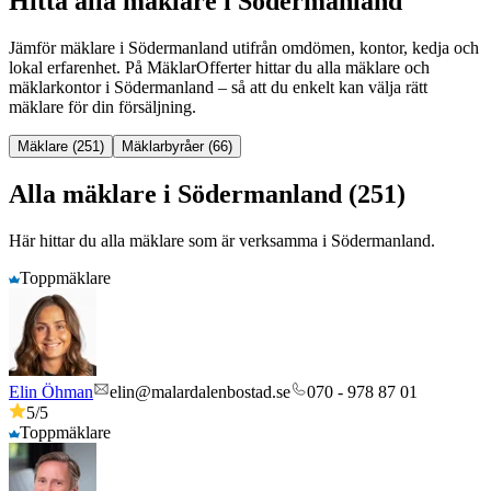
Hitta alla mäklare i Södermanland
Jämför mäklare
i
Södermanland
utifrån omdömen, kontor, kedja och
lokal erfarenhet. På MäklarOfferter hittar du alla mäklare och
mäklarkontor
i
Södermanland
– så att du enkelt kan välja rätt
mäklare för din försäljning.
Mäklare (251)
Mäklarbyråer (66)
Alla mäklare i Södermanland (251)
Här hittar du alla mäklare som är verksamma
i
Södermanland
.
Toppmäklare
Elin Öhman
elin@malardalenbostad.se
070 - 978 87 01
5
/5
Toppmäklare