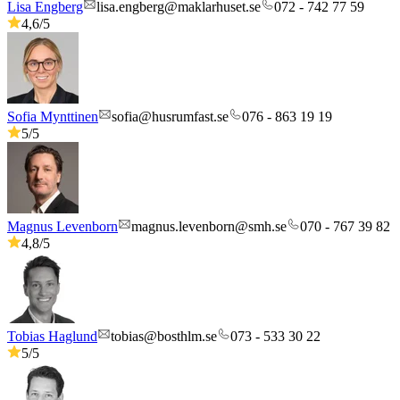
Lisa Engberg
lisa.engberg@maklarhuset.se
072 - 742 77 59
4,6
/5
Sofia Mynttinen
sofia@husrumfast.se
076 - 863 19 19
5
/5
Magnus Levenborn
magnus.levenborn@smh.se
070 - 767 39 82
4,8
/5
Tobias Haglund
tobias@bosthlm.se
073 - 533 30 22
5
/5