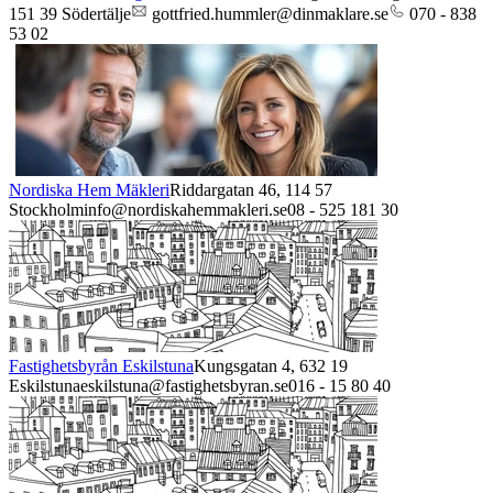
151 39
Södertälje
gottfried.hummler@dinmaklare.se
070 - 838
53 02
Nordiska Hem Mäkleri
Riddargatan 46,
114 57
Stockholm
info@nordiskahemmakleri.se
08 - 525 181 30
Fastighetsbyrån Eskilstuna
Kungsgatan 4,
632 19
Eskilstuna
eskilstuna@fastighetsbyran.se
016 - 15 80 40