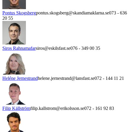
Pontus Skogsberg
pontus.skogsberg@skandiamaklarna.se
073 - 636
20 55
Siros Rahnamafar
siros@eskilsfast.se
076 - 349 00 35
Heléne Jernestrand
helene.jernestrand@lansfast.se
072 - 144 11 21
Filip Källström
filip.kallstrom@erikolsson.se
072 - 161 92 83