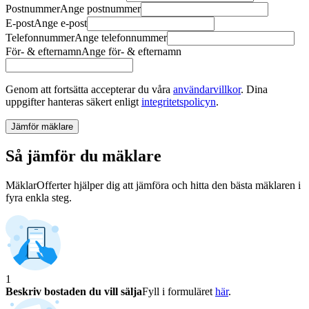
Postnummer
Ange
postnummer
E-post
Ange
e-post
Telefonnummer
Ange
telefonnummer
För- & efternamn
Ange
för- & efternamn
Genom att fortsätta accepterar du våra
användarvillkor
.
Dina
uppgifter hanteras säkert enligt
integritetspolicyn
.
Jämför mäklare
Så jämför du mäklare
MäklarOfferter hjälper dig att jämföra och hitta den bästa mäklaren i
fyra enkla steg.
1
Beskriv bostaden du vill sälja
Fyll i formuläret
här
.