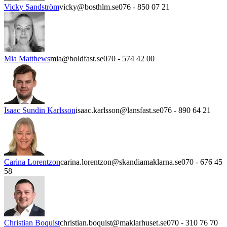
Vicky Sandström
vicky@bosthlm.se
076 - 850 07 21
Mia Matthews
mia@boldfast.se
070 - 574 42 00
Isaac Sundin Karlsson
isaac.karlsson@lansfast.se
076 - 890 64 21
Carina Lorentzon
carina.lorentzon@skandiamaklarna.se
070 - 676 45
58
Christian Boquist
christian.boquist@maklarhuset.se
070 - 310 76 70