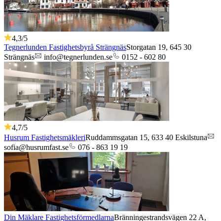
4,3
/5
Tegnerlunden Fastighetsbyrå Strängnäs
Storgatan 19,
645 30
Strängnäs
info@tegnerlunden.se
0152 - 602 80
4,7
/5
Husrum Fastighetsmäkleri
Ruddammsgatan 15,
633 40
Eskilstuna
sofia@husrumfast.se
076 - 863 19 19
Din Mäklare Fastighetsförmedlarna
Bränningestrandsvägen 22 A,