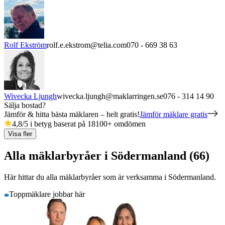
Rolf Ekström
rolf.e.ekstrom@telia.com
070 - 669 38 63
Wivecka Ljungh
wivecka.ljungh@maklarringen.se
076 - 314 14 90
Sälja bostad?
Jämför & hitta bästa mäklaren – helt gratis!
Jämför mäklare gratis
4,8
/5 i betyg baserat på
18100
+
omdömen
Visa fler
Alla mäklarbyråer i Södermanland (66)
Här hittar du alla mäklarbyråer som är verksamma
i
Södermanland
.
Toppmäklare jobbar här