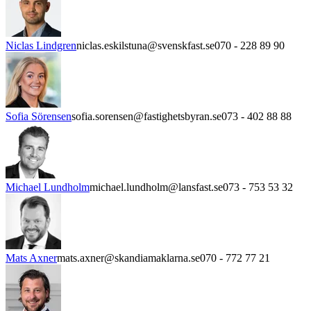
Niclas Lindgren
niclas.eskilstuna@svenskfast.se
070 - 228 89 90
Sofia Sörensen
sofia.sorensen@fastighetsbyran.se
073 - 402 88 88
Michael Lundholm
michael.lundholm@lansfast.se
073 - 753 53 32
Mats Axner
mats.axner@skandiamaklarna.se
070 - 772 77 21