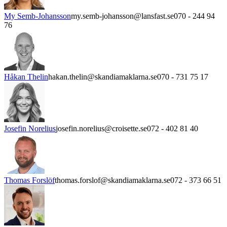
My Semb-Johansson
my.semb-johansson@lansfast.se
070 - 244 94
76
Håkan Thelin
hakan.thelin@skandiamaklarna.se
070 - 731 75 17
Josefin Norelius
josefin.norelius@croisette.se
072 - 402 81 40
Thomas Forslöf
thomas.forslof@skandiamaklarna.se
072 - 373 66 51