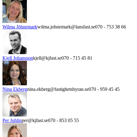
Wilma Jöhnemark
wilma.johnemark@lansfast.se
070 - 753 38 66
Kjell Johansson
kjell@kjfast.se
070 - 715 45 81
Nina Ekberg
nina.ekberg@fastighetsbyran.se
070 - 959 45 45
Per Juhlin
per@kjfast.se
070 - 853 05 55