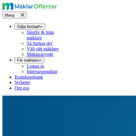
Meny
Sälja bostad
Jämför & hitta
mäklare
Så funkar det
Välj rätt mäklare
Mäklararvode
För mäklare
Logga in
Intresseanmälan
Kunskapsbank
Nyheter
Om oss