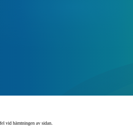
 fel vid hämtningen av sidan.