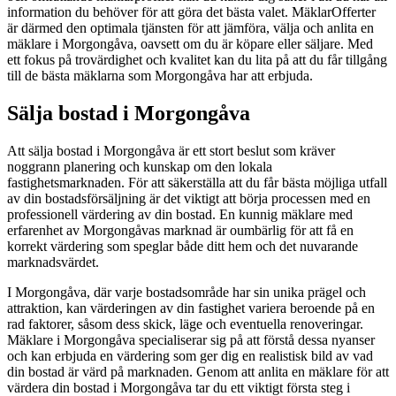
information du behöver för att göra det bästa valet. MäklarOfferter
är därmed den optimala tjänsten för att jämföra, välja och anlita en
mäklare i Morgongåva, oavsett om du är köpare eller säljare. Med
ett fokus på trovärdighet och kvalitet kan du lita på att du får tillgång
till de bästa mäklarna som Morgongåva har att erbjuda.
Sälja bostad i Morgongåva
Att sälja bostad i Morgongåva är ett stort beslut som kräver
noggrann planering och kunskap om den lokala
fastighetsmarknaden. För att säkerställa att du får bästa möjliga utfall
av din bostadsförsäljning är det viktigt att börja processen med en
professionell värdering av din bostad. En kunnig mäklare med
erfarenhet av Morgongåvas marknad är oumbärlig för att få en
korrekt värdering som speglar både ditt hem och det nuvarande
marknadsvärdet.
I Morgongåva, där varje bostadsområde har sin unika prägel och
attraktion, kan värderingen av din fastighet variera beroende på en
rad faktorer, såsom dess skick, läge och eventuella renoveringar.
Mäklare i Morgongåva specialiserar sig på att förstå dessa nyanser
och kan erbjuda en värdering som ger dig en realistisk bild av vad
din bostad är värd på marknaden. Genom att anlita en mäklare för att
värdera din bostad i Morgongåva tar du ett viktigt första steg i