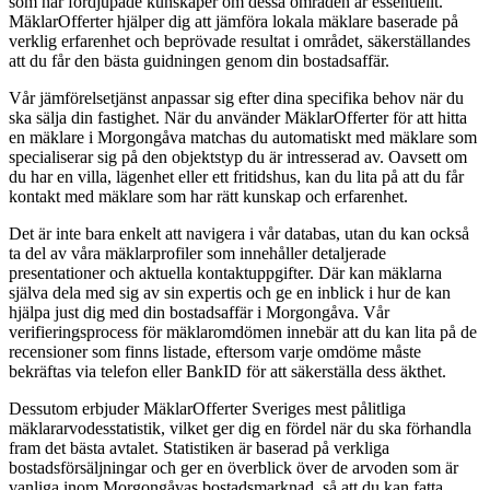
som har fördjupade kunskaper om dessa områden är essentiellt.
MäklarOfferter hjälper dig att jämföra lokala mäklare baserade på
verklig erfarenhet och beprövade resultat i området, säkerställandes
att du får den bästa guidningen genom din bostadsaffär.
Vår jämförelsetjänst anpassar sig efter dina specifika behov när du
ska sälja din fastighet. När du använder MäklarOfferter för att hitta
en mäklare i Morgongåva matchas du automatiskt med mäklare som
specialiserar sig på den objektstyp du är intresserad av. Oavsett om
du har en villa, lägenhet eller ett fritidshus, kan du lita på att du får
kontakt med mäklare som har rätt kunskap och erfarenhet.
Det är inte bara enkelt att navigera i vår databas, utan du kan också
ta del av våra mäklarprofiler som innehåller detaljerade
presentationer och aktuella kontaktuppgifter. Där kan mäklarna
själva dela med sig av sin expertis och ge en inblick i hur de kan
hjälpa just dig med din bostadsaffär i Morgongåva. Vår
verifieringsprocess för mäklaromdömen innebär att du kan lita på de
recensioner som finns listade, eftersom varje omdöme måste
bekräftas via telefon eller BankID för att säkerställa dess äkthet.
Dessutom erbjuder MäklarOfferter Sveriges mest pålitliga
mäklararvodesstatistik, vilket ger dig en fördel när du ska förhandla
fram det bästa avtalet. Statistiken är baserad på verkliga
bostadsförsäljningar och ger en överblick över de arvoden som är
vanliga inom Morgongåvas bostadsmarknad, så att du kan fatta