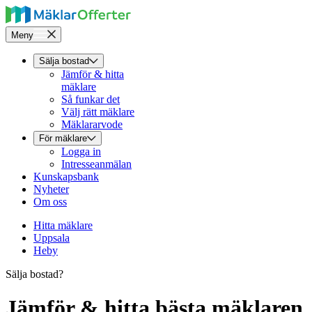
Meny
Sälja bostad
Jämför & hitta
mäklare
Så funkar det
Välj rätt mäklare
Mäklararvode
För mäklare
Logga in
Intresseanmälan
Kunskapsbank
Nyheter
Om oss
Hitta mäklare
Uppsala
Heby
Sälja bostad?
Jämför & hitta bästa mäklaren