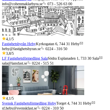
info@cohenmaklarbyra.se
073 - 526 63 00
4,1
/5
Fastighetsbyrån Heby
Kyrkogatan 6,
744 31
Heby
heby@fastighetsbyran.se
0224 - 316 50
3,8
/5
LF Fastighetsförmedling Sala
Södra Esplanaden 1,
733 30
Sala
sala@lansfast.se
0224 - 515 51
4,1
/5
Svensk Fastighetsförmedling Heby
Torget 4,
744 31
Heby
sf.heby@svenskfast.se
0224 - 310 50