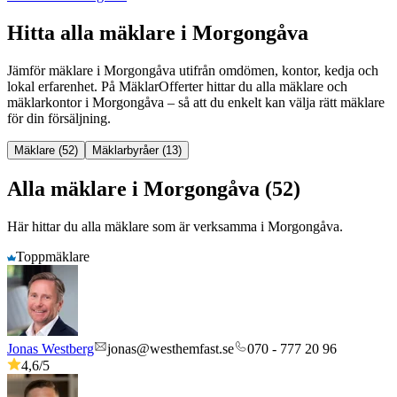
Hitta alla mäklare i Morgongåva
Jämför mäklare
i
Morgongåva
utifrån omdömen, kontor, kedja och
lokal erfarenhet. På MäklarOfferter hittar du alla mäklare och
mäklarkontor
i
Morgongåva
– så att du enkelt kan välja rätt mäklare
för din försäljning.
Mäklare (52)
Mäklarbyråer (13)
Alla mäklare i Morgongåva (52)
Här hittar du alla mäklare som är verksamma
i
Morgongåva
.
Toppmäklare
Jonas Westberg
jonas@westhemfast.se
070 - 777 20 96
4,6
/5