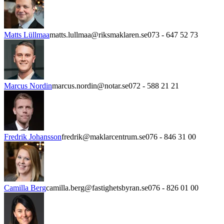
Matts Lüllmaa
matts.lullmaa@riksmaklaren.se
073 - 647 52 73
Marcus Nordin
marcus.nordin@notar.se
072 - 588 21 21
Fredrik Johansson
fredrik@maklarcentrum.se
076 - 846 31 00
Camilla Berg
camilla.berg@fastighetsbyran.se
076 - 826 01 00