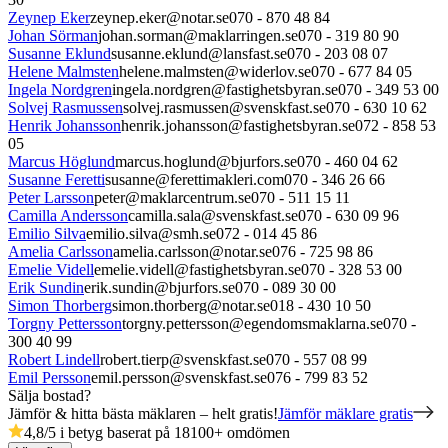
Zeynep Eker
zeynep.eker@notar.se
070 - 870 48 84
Johan Sörman
johan.sorman@maklarringen.se
070 - 319 80 90
Susanne Eklund
susanne.eklund@lansfast.se
070 - 203 08 07
Helene Malmsten
helene.malmsten@widerlov.se
070 - 677 84 05
Ingela Nordgren
ingela.nordgren@fastighetsbyran.se
070 - 349 53 00
Solvej Rasmussen
solvej.rasmussen@svenskfast.se
070 - 630 10 62
Henrik Johansson
henrik.johansson@fastighetsbyran.se
072 - 858 53
05
Marcus Höglund
marcus.hoglund@bjurfors.se
070 - 460 04 62
Susanne Feretti
susanne@ferettimakleri.com
070 - 346 26 66
Peter Larsson
peter@maklarcentrum.se
070 - 511 15 11
Camilla Andersson
camilla.sala@svenskfast.se
070 - 630 09 96
Emilio Silva
emilio.silva@smh.se
072 - 014 45 86
Amelia Carlsson
amelia.carlsson@notar.se
076 - 725 98 86
Emelie Videll
emelie.videll@fastighetsbyran.se
070 - 328 53 00
Erik Sundin
erik.sundin@bjurfors.se
070 - 089 30 00
Simon Thorberg
simon.thorberg@notar.se
018 - 430 10 50
Torgny Pettersson
torgny.pettersson@egendomsmaklarna.se
070 -
300 40 99
Robert Lindell
robert.tierp@svenskfast.se
070 - 557 08 99
Emil Persson
emil.persson@svenskfast.se
076 - 799 83 52
Sälja bostad?
Jämför & hitta bästa mäklaren – helt gratis!
Jämför mäklare gratis
4,8
/5 i betyg baserat på
18100
+
omdömen