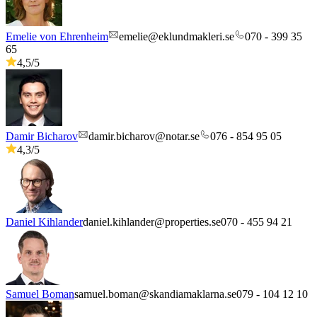
Emelie von Ehrenheim
emelie@eklundmakleri.se
070 - 399 35
65
4,5
/5
Damir Bicharov
damir.bicharov@notar.se
076 - 854 95 05
4,3
/5
Daniel Kihlander
daniel.kihlander@properties.se
070 - 455 94 21
Samuel Boman
samuel.boman@skandiamaklarna.se
079 - 104 12 10