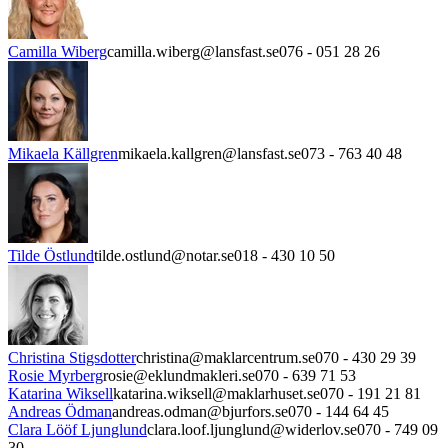
Camilla Wiberg
camilla.wiberg@lansfast.se
076 - 051 28 26
Mikaela Källgren
mikaela.kallgren@lansfast.se
073 - 763 40 48
Tilde Östlund
tilde.ostlund@notar.se
018 - 430 10 50
Christina Stigsdotter
christina@maklarcentrum.se
070 - 430 29 39
Rosie Myrberg
rosie@eklundmakleri.se
070 - 639 71 53
Katarina Wiksell
katarina.wiksell@maklarhuset.se
070 - 191 21 81
Andreas Ödman
andreas.odman@bjurfors.se
070 - 144 64 45
Clara Lööf Ljunglund
clara.loof.ljunglund@widerlov.se
070 - 749 09
30