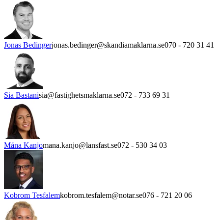
Jonas Bedinger
jonas.bedinger@skandiamaklarna.se
070 - 720 31 41
Sia Bastani
sia@fastighetsmaklarna.se
072 - 733 69 31
Måna Kanjo
mana.kanjo@lansfast.se
072 - 530 34 03
Kobrom Tesfalem
kobrom.tesfalem@notar.se
076 - 721 20 06