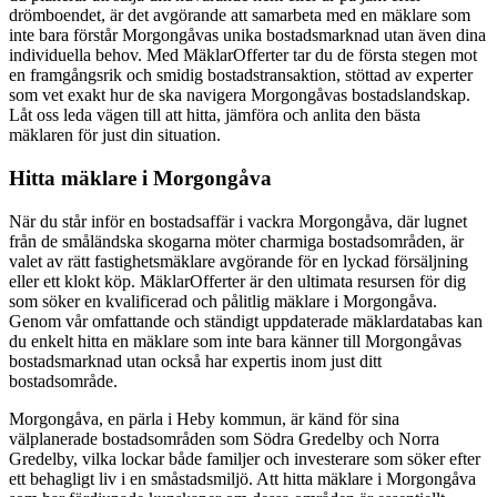
drömboendet, är det avgörande att samarbeta med en mäklare som
inte bara förstår Morgongåvas unika bostadsmarknad utan även dina
individuella behov. Med MäklarOfferter tar du de första stegen mot
en framgångsrik och smidig bostadstransaktion, stöttad av experter
som vet exakt hur de ska navigera Morgongåvas bostadslandskap.
Låt oss leda vägen till att hitta, jämföra och anlita den bästa
mäklaren för just din situation.
Hitta mäklare i Morgongåva
När du står inför en bostadsaffär i vackra Morgongåva, där lugnet
från de småländska skogarna möter charmiga bostadsområden, är
valet av rätt fastighetsmäklare avgörande för en lyckad försäljning
eller ett klokt köp. MäklarOfferter är den ultimata resursen för dig
som söker en kvalificerad och pålitlig mäklare i Morgongåva.
Genom vår omfattande och ständigt uppdaterade mäklardatabas kan
du enkelt hitta en mäklare som inte bara känner till Morgongåvas
bostadsmarknad utan också har expertis inom just ditt
bostadsområde.
Morgongåva, en pärla i Heby kommun, är känd för sina
välplanerade bostadsområden som Södra Gredelby och Norra
Gredelby, vilka lockar både familjer och investerare som söker efter
ett behagligt liv i en småstadsmiljö. Att hitta mäklare i Morgongåva