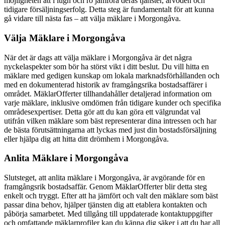
möjligheten att i lugn och ro jämföra deras tjänster, arvoden och
tidigare försäljningserfolg. Detta steg är fundamentalt för att kunna
gå vidare till nästa fas – att välja mäklare i Morgongåva.
Välja Mäklare i Morgongåva
När det är dags att välja mäklare i Morgongåva är det några
nyckelaspekter som bör ha störst vikt i ditt beslut. Du vill hitta en
mäklare med gedigen kunskap om lokala marknadsförhållanden och
med en dokumenterad historik av framgångsrika bostadsaffärer i
området. MäklarOfferter tillhandahåller detaljerad information om
varje mäklare, inklusive omdömen från tidigare kunder och specifika
områdesexpertiser. Detta gör att du kan göra ett välgrundat val
utifrån vilken mäklare som bäst representerar dina intressen och har
de bästa förutsättningarna att lyckas med just din bostadsförsäljning
eller hjälpa dig att hitta ditt drömhem i Morgongåva.
Anlita Mäklare i Morgongåva
Slutsteget, att anlita mäklare i Morgongåva, är avgörande för en
framgångsrik bostadsaffär. Genom MäklarOfferter blir detta steg
enkelt och tryggt. Efter att ha jämfört och valt den mäklare som bäst
passar dina behov, hjälper tjänsten dig att etablera kontakten och
påbörja samarbetet. Med tillgång till uppdaterade kontaktuppgifter
och omfattande mäklarprofiler kan du känna dig säker i att du har all