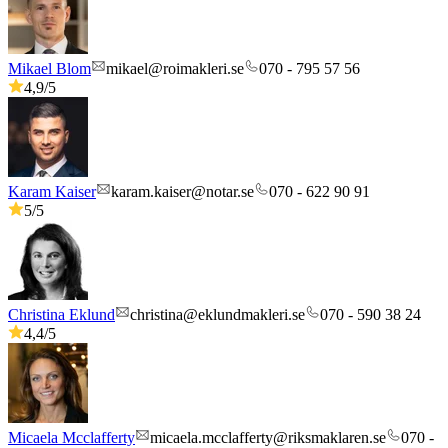
Mikael Blom
mikael@roimakleri.se
070 - 795 57 56
4,9
/5
Karam Kaiser
karam.kaiser@notar.se
070 - 622 90 91
5
/5
Christina Eklund
christina@eklundmakleri.se
070 - 590 38 24
4,4
/5
Micaela Mcclafferty
micaela.mcclafferty@riksmaklaren.se
070 -