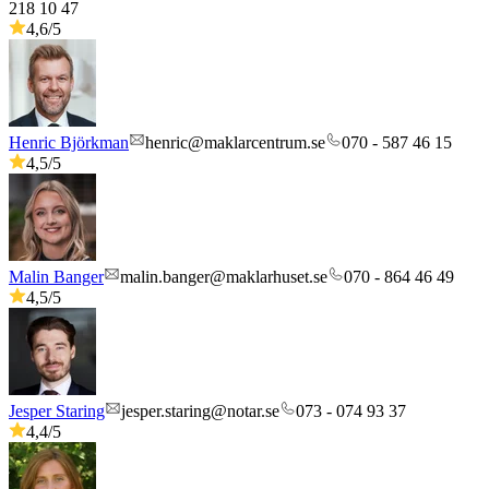
218 10 47
4,6
/5
Henric Björkman
henric@maklarcentrum.se
070 - 587 46 15
4,5
/5
Malin Banger
malin.banger@maklarhuset.se
070 - 864 46 49
4,5
/5
Jesper Staring
jesper.staring@notar.se
073 - 074 93 37
4,4
/5