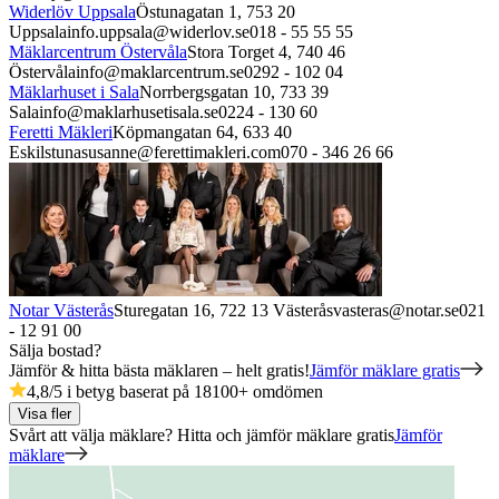
Widerlöv Uppsala
Östunagatan 1,
753 20
Uppsala
info.uppsala@widerlov.se
018 - 55 55 55
Mäklarcentrum Östervåla
Stora Torget 4,
740 46
Östervåla
info@maklarcentrum.se
0292 - 102 04
Mäklarhuset i Sala
Norrbergsgatan 10,
733 39
Sala
info@maklarhusetisala.se
0224 - 130 60
Feretti Mäkleri
Köpmangatan 64,
633 40
Eskilstuna
susanne@ferettimakleri.com
070 - 346 26 66
Notar Västerås
Sturegatan 16,
722 13
Västerås
vasteras@notar.se
021
- 12 91 00
Sälja bostad?
Jämför & hitta bästa mäklaren – helt gratis!
Jämför mäklare gratis
4,8
/5 i betyg baserat på
18100
+
omdömen
Visa fler
Svårt att välja mäklare? Hitta och jämför mäklare gratis
Jämför
mäklare