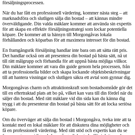
försäljningsprocessen.
När du har fått en professionell värdering, kommer nästa steg – att
marknadsföra och slutligen sälja din bostad – att kännas mindre
överväldigande. Din valda mäklare kommer att använda sin expertis
för att skapa en effektiv försäljningsstrategi som lockar potentiella
köpare. De kommer att ta hänsyn till Morgongåvas lokala
förhållanden och köparbas för att maximera intresset för din bostad.
En framgångsrik försäljning handlar inte bara om att sätta rätt pris.
Det handlar också om att presentera din bostad på bästa sätt, nå ut
till rätt målgrupp och förhandla för att uppnå bästa möjliga villkor.
Din mäklare kommer att vara din guide genom hela processen, från
att ta professionella bilder och skapa lockande objektsbeskrivningar
till att hantera visningar och slutligen säkra ett avtal som gynnar dig.
Morgongåvas charm och attraktionskraft som bostadsområde gör det
till en eftertraktad plats att bo på, vilket kan vara till din fördel när du
säljer din bostad. Med rätt mäklare vid din sida kan du känna dig
trygg i att du presenterar din bostad på bästa sätt för att locka seriösa
köpare.
Om du överväger att sälja din bostad i Morgongåva, tveka inte att ta
kontakt med en lokal mäklare för att diskutera dina möjligheter och
få en professionell värdering. Med rätt stöd och expertis kan du se