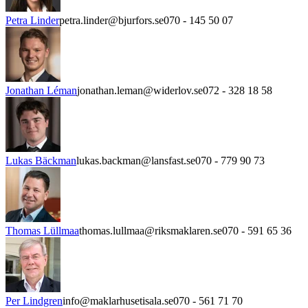
Petra Linder
petra.linder@bjurfors.se
070 - 145 50 07
Jonathan Léman
jonathan.leman@widerlov.se
072 - 328 18 58
Lukas Bäckman
lukas.backman@lansfast.se
070 - 779 90 73
Thomas Lüllmaa
thomas.lullmaa@riksmaklaren.se
070 - 591 65 36
Per Lindgren
info@maklarhusetisala.se
070 - 561 71 70