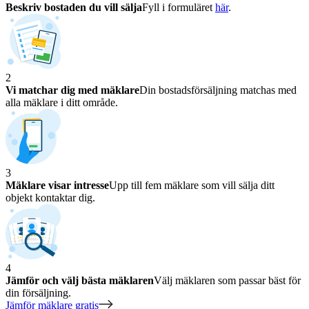
Beskriv bostaden du vill sälja
Fyll i formuläret
här
.
2
Vi matchar dig med mäklare
Din bostadsförsäljning matchas med
alla mäklare i ditt område.
3
Mäklare visar intresse
Upp till fem mäklare som vill sälja ditt
objekt kontaktar dig.
4
Jämför och välj bästa mäklaren
Välj mäklaren som passar bäst för
din försäljning.
Jämför mäklare gratis