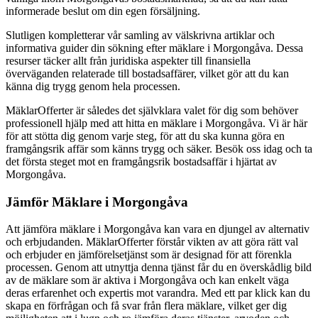
informerade beslut om din egen försäljning.
Slutligen kompletterar vår samling av välskrivna artiklar och
informativa guider din sökning efter mäklare i Morgongåva. Dessa
resurser täcker allt från juridiska aspekter till finansiella
överväganden relaterade till bostadsaffärer, vilket gör att du kan
känna dig trygg genom hela processen.
MäklarOfferter är således det självklara valet för dig som behöver
professionell hjälp med att hitta en mäklare i Morgongåva. Vi är här
för att stötta dig genom varje steg, för att du ska kunna göra en
framgångsrik affär som känns trygg och säker. Besök oss idag och ta
det första steget mot en framgångsrik bostadsaffär i hjärtat av
Morgongåva.
Jämför Mäklare i Morgongåva
Att jämföra mäklare i Morgongåva kan vara en djungel av alternativ
och erbjudanden. MäklarOfferter förstår vikten av att göra rätt val
och erbjuder en jämförelsetjänst som är designad för att förenkla
processen. Genom att utnyttja denna tjänst får du en överskådlig bild
av de mäklare som är aktiva i Morgongåva och kan enkelt väga
deras erfarenhet och expertis mot varandra. Med ett par klick kan du
skapa en förfrågan och få svar från flera mäklare, vilket ger dig