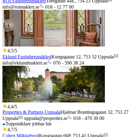
ROI Fastighetsmäkleri
Torngatan 44E,
754 23
Uppsala
info@roimakleri.se
018 - 12 77 00
4,5
/5
Eklund Fastighetsmäkleri
Kungsgatan 12,
753 32
Uppsala
info@eklundmakleri.se
070 - 590 38 24
4,4
/5
Properties & Partners Uppsala
Hjalmar Brantingsgatan 32,
753 27
Uppsala
uppsala@properties.se
018 - 470 30 00
Toppmäklare jobbar här
4,7
/5
Cohen Mäklarbyrå
Kungsgatan 66P,
753 41
Uppsala