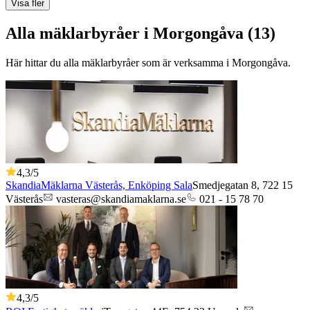
Visa fler
Alla mäklarbyråer i Morgongåva (13)
Här hittar du alla mäklarbyråer som är verksamma
i
Morgongåva
.
4,3
/5
SkandiaMäklarna Västerås, Enköping Sala
Smedjegatan 8,
722 15
Västerås
vasteras@skandiamaklarna.se
021 - 15 78 70
4,3
/5