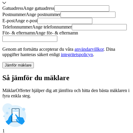
Gatuadress
Ange
gatuadress
Postnummer
Ange
postnummer
E-post
Ange
e-post
Telefonnummer
Ange
telefonnummer
För- & efternamn
Ange
för- & efternamn
Genom att fortsätta accepterar du våra
användarvillkor
.
Dina
uppgifter hanteras säkert enligt
integritetspolicyn
.
Jämför mäklare
Så jämför du mäklare
MäklarOfferter hjälper dig att jämföra och hitta den bästa mäklaren i
fyra enkla steg.
1