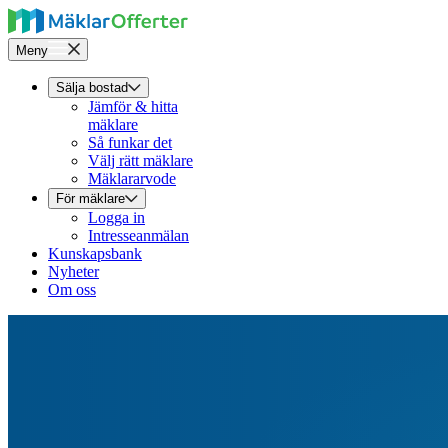
Meny
Sälja bostad
Jämför & hitta
mäklare
Så funkar det
Välj rätt mäklare
Mäklararvode
För mäklare
Logga in
Intresseanmälan
Kunskapsbank
Nyheter
Om oss