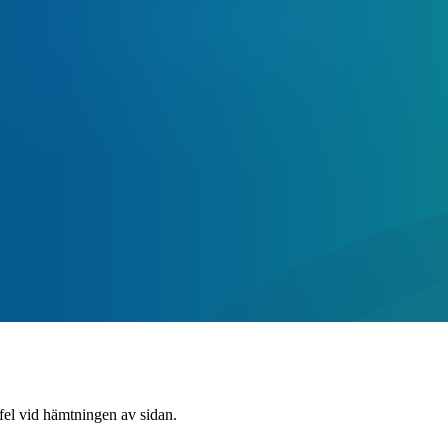
 fel vid hämtningen av sidan.