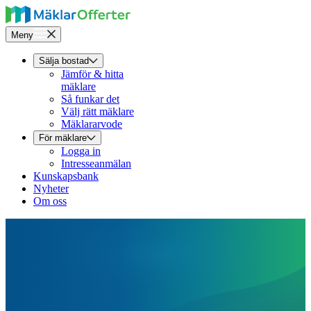
Meny
Sälja bostad
Jämför & hitta
mäklare
Så funkar det
Välj rätt mäklare
Mäklararvode
För mäklare
Logga in
Intresseanmälan
Kunskapsbank
Nyheter
Om oss