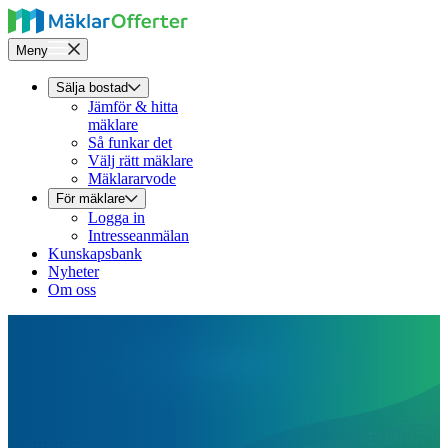
Meny
Sälja bostad
Jämför & hitta
mäklare
Så funkar det
Välj rätt mäklare
Mäklararvode
För mäklare
Logga in
Intresseanmälan
Kunskapsbank
Nyheter
Om oss