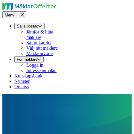
Meny
Sälja bostad
Jämför & hitta
mäklare
Så funkar det
Välj rätt mäklare
Mäklararvode
För mäklare
Logga in
Intresseanmälan
Kunskapsbank
Nyheter
Om oss