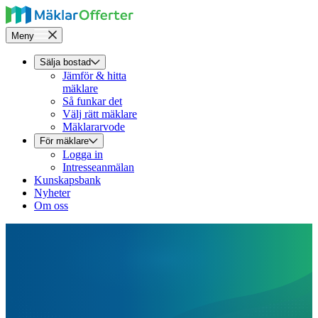
Meny
Sälja bostad
Jämför & hitta
mäklare
Så funkar det
Välj rätt mäklare
Mäklararvode
För mäklare
Logga in
Intresseanmälan
Kunskapsbank
Nyheter
Om oss