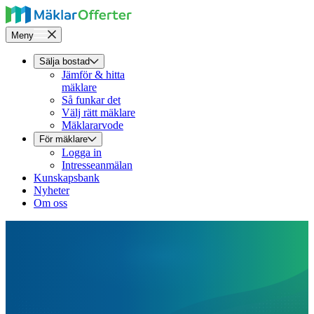
Meny
Sälja bostad
Jämför & hitta
mäklare
Så funkar det
Välj rätt mäklare
Mäklararvode
För mäklare
Logga in
Intresseanmälan
Kunskapsbank
Nyheter
Om oss