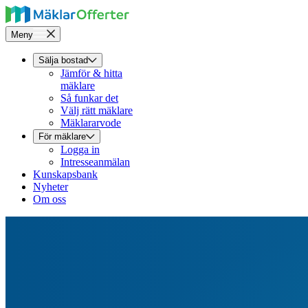
Meny
Sälja bostad
Jämför & hitta
mäklare
Så funkar det
Välj rätt mäklare
Mäklararvode
För mäklare
Logga in
Intresseanmälan
Kunskapsbank
Nyheter
Om oss