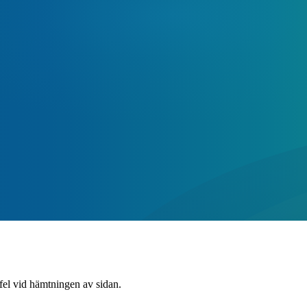
 fel vid hämtningen av sidan.