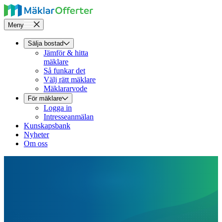
Meny
Sälja bostad
Jämför & hitta
mäklare
Så funkar det
Välj rätt mäklare
Mäklararvode
För mäklare
Logga in
Intresseanmälan
Kunskapsbank
Nyheter
Om oss