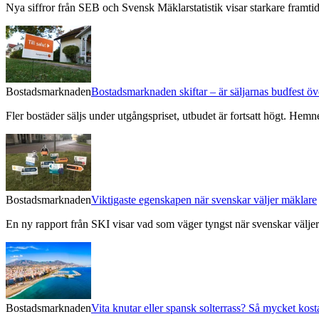
Nya siffror från SEB och Svensk Mäklarstatistik visar starkare framtids
Bostadsmarknaden
Bostadsmarknaden skiftar – är säljarnas budfest öv
Fler bostäder säljs under utgångspriset, utbudet är fortsatt högt. Hem
Bostadsmarknaden
Viktigaste egenskapen när svenskar väljer mäklare
En ny rapport från SKI visar vad som väger tyngst när svenskar väljer
Bostadsmarknaden
Vita knutar eller spansk solterrass? Så mycket kost