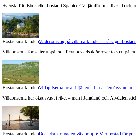
Svenskt fritidshus eller bostad i Spanien? Vi jämför pris, livsstil oc
Bostadsmarknaden
Väderomslag på villamarknaden – så säger bostads
Villapriserna fortsätter uppåt och flera bostadsaktörer ser tecken på 
Bostadsmarknaden
Villapriserna rusar i fjällen – här är femårsvinnarna
Villapriserna har ökat svagt i riket – men i Jämtland och Älvdalen stick
Bostadsmarknaden
Bostadsmarknaden växlar upp: Mer bostad för pen