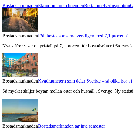
Bostadsmarknaden
Ekonomi
Unika boenden
Bestämmelser
Inspiration
G
Bostadsmarknaden
Föll bostadspriserna verkligen med 7,1 procent?
Nya siffror visar ett prisfall på 7,1 procent för bostadsrätter i Stors
Bostadsmarknaden
Kvadratmetern som delar Sverige – så olika bor vi
Så mycket skiljer boytan mellan orter och hushåll i Sverige. Ny statis
Bostadsmarknaden
Bostadsmarknaden tar inte semester