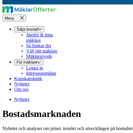
Meny
Sälja bostad
Jämför & hitta
mäklare
Så funkar det
Välj rätt mäklare
Mäklararvode
För mäklare
Logga in
Intresseanmälan
Kunskapsbank
Nyheter
Om oss
Nyheter
Bostadsmarknaden
Nyheter och analyser om priser, trender och utvecklingen på bostads