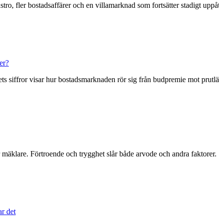
tro, fler bostadsaffärer och en villamarknad som fortsätter stadigt uppåt
er?
nets siffror visar hur bostadsmarknaden rör sig från budpremie mot prutl
 mäklare. Förtroende och trygghet slår både arvode och andra faktorer.
ar det