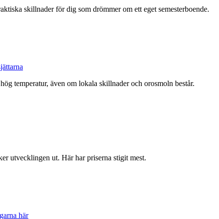
h praktiska skillnader för dig som drömmer om ett eget semesterboende.
jättarna
en hög temperatur, även om lokala skillnader och orosmoln består.
er utvecklingen ut. Här har priserna stigit mest.
garna här