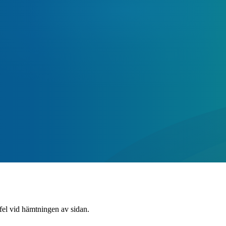
 fel vid hämtningen av sidan.