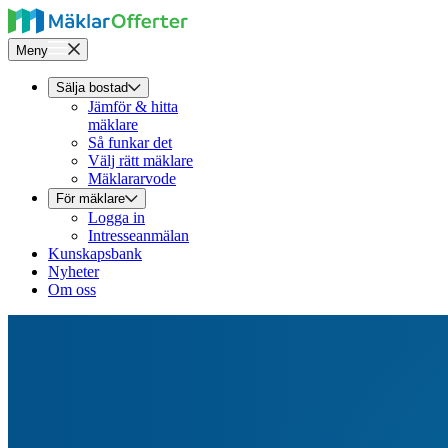
Meny
Sälja bostad
Jämför & hitta
mäklare
Så funkar det
Välj rätt mäklare
Mäklararvode
För mäklare
Logga in
Intresseanmälan
Kunskapsbank
Nyheter
Om oss